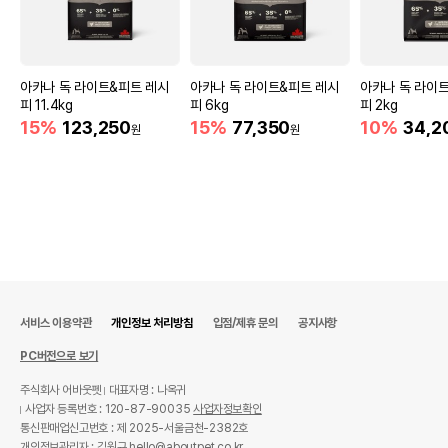
아카나 독 라이트&피트 레시
아카나 독 라이트&피트 레시
아카나 독 라이
피 11.4kg
피 6kg
피 2kg
15%
123,250
15%
77,350
10%
34,2
원
원
서비스 이용약관
개인정보 처리방침
입점/제휴 문의
공지사항
PC버전으로 보기
주식회사 어바웃펫
대표자명 : 나옥귀
사업자 등록번호 : 120-87-90035
사업자정보확인
통신판매업신고번호 : 제 2025-서울금천-2382호
개인정보관리자 : 김원규 hello@aboutpet.co.kr