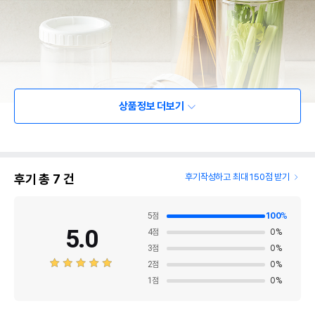
상품정보 더보기
후기 총
7
건
후기작성하고 최대 150점 받기
5
점
100
%
5.0
4
점
0
%
3
점
0
%
2
점
0
%
1
점
0
%