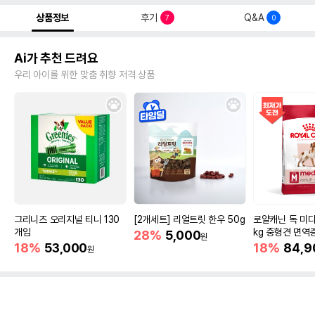
상품정보
후기
Q&A
7
0
Ai가 추천 드려요
우리 아이를 위한 맞춤 취향 저격 상품
그리니즈 오리지널 티니 130
[2개세트] 리얼트릿 한우 50g
로얄캐닌 독 미디
개입
kg 중형견 면역
28%
5,000
원
18%
53,000
18%
84,9
원