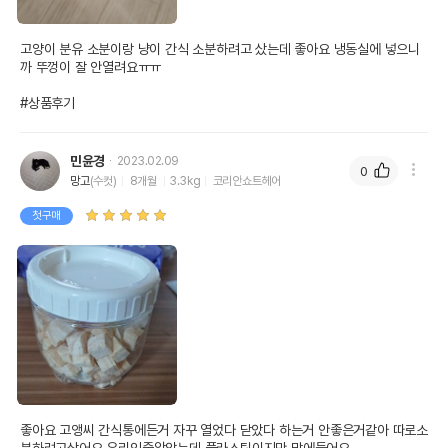
고양이 분유 소분이랑 냥이 간식 소분하려고 샀는데 좋아요 냉동실에 넣으니
까 뚜껑이 잘 안열려요ㅠㅠ

#상품후기
민윤경
2023.02.09
0
망고
(수컷)
8개월
3.3kg
코리안쇼트헤어
첫구매
좋아요 고앵씨 간식통에든거 자꾸 열었다 닫았다 하는거 안좋은거같아 따로소