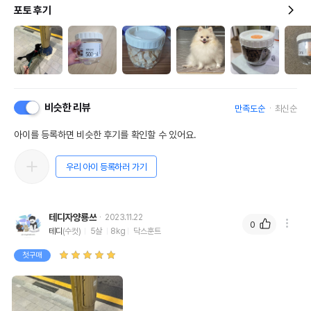
포토 후기
비슷한 리뷰
만족도순
최신순
아이를 등록하면 비슷한 후기를 확인할 수 있어요.
우리 아이 등록하러 가기
테디자양룡쓰
2023.11.22
0
테디
(수컷)
5살
8kg
닥스훈트
첫구매