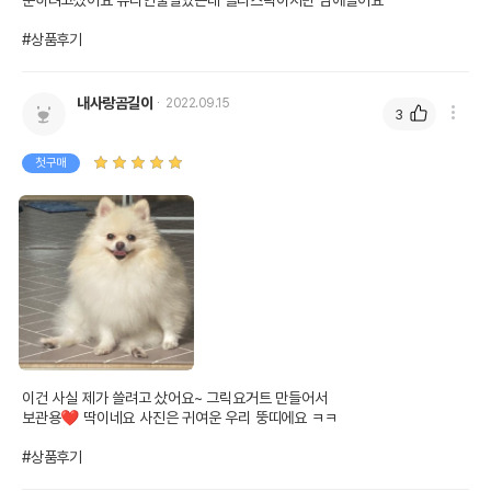
분하려고샀어요 유리인줄알았는데 플라스틱이지만 맘에들어요

#상품후기
내사랑곰길이
2022.09.15
3
첫구매
이건 사실 제가 쓸려고 샀어요~ 그릭요거트 만들어서

보관용❤ 딱이네요 사진은 귀여운 우리 뚱띠에요 ㅋㅋ

#상품후기