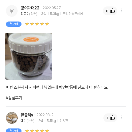
콩이파더22
2022.05.27
0
김콩이
(암컷)
3살
5.3kg
코리안쇼트헤어
첫구매
매번 소분해서 지퍼팩에 넣었는데 락앤락통에 넣으니 더 편하네요 

#상품후기
쮸블리y
2022.03.12
1
애기
(수컷)
2살
5.5kg
먼치킨
첫구매