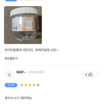
반려인용품에 이런것도  판매하길래 신깋ㅅ

#상품후기
MAY~
2023.06.28
0
첫구매
쌓아서 쓰기 편리해요