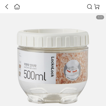
1
/
1