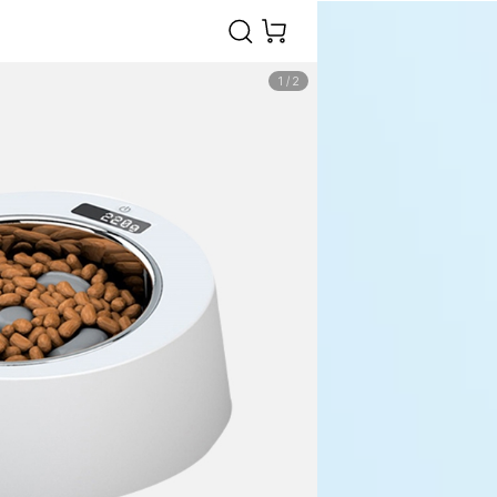
1
/
2