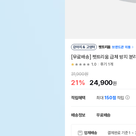
강아지 & 고양이
펫트리움
브랜드관 이동
[무료배송] 펫트리움 급체 방지 분
1.0
후기 1개
31,900원
21%
24,900
원
적립혜택
최대
150점
적립
배송정보
무료배송
업체배송
결제완료 기준 1 ~