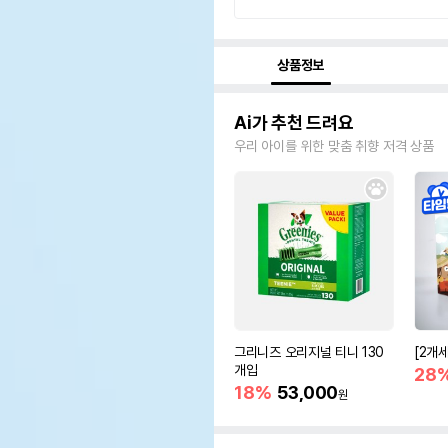
상품정보
Ai가 추천 드려요
우리 아이를 위한 맞춤 취향 저격 상품
그리니즈 오리지널 티니 130
[2개
개입
28
18%
53,000
원