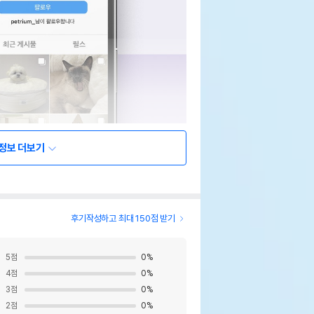
정보 더보기
후기작성하고 최대 150점 받기
5
점
0
%
4
점
0
%
3
점
0
%
2
점
0
%