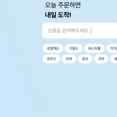
오늘 주문하면
내일 도착!
로얄캐닌
가필드
바스락볼
두잇
로우즈
쉬바
츄르
치약