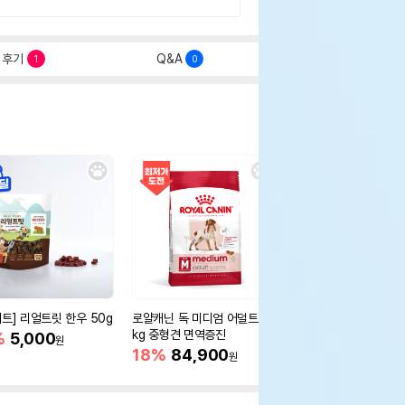
후기
Q&A
1
0
세트] 리얼트릿 한우 50g
로얄캐닌 독 미디엄 어덜트 10
오리젠 독 스몰브리드 4
kg 중형견 면역증진
%
5,000
15%
75,400
원
원
18%
84,900
원