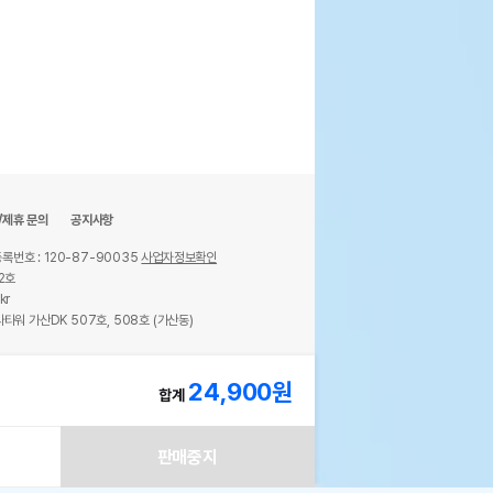
/제휴 문의
공지사항
록번호 : 120-87-90035
사업자정보확인
2호
kr
타워 가산DK 507호, 508호 (가산동)
ights reserved.
24,900
원
합계
판매중지