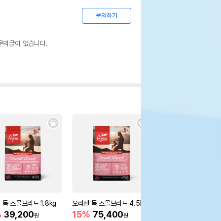
문의하기
문의글이 없습니다.
 독 스몰브리드 1.8kg
오리젠 독 스몰브리드 4.5kg
오리젠 독 피트앤트림 6
%
39,200
15%
75,400
16%
89,900
원
원
원