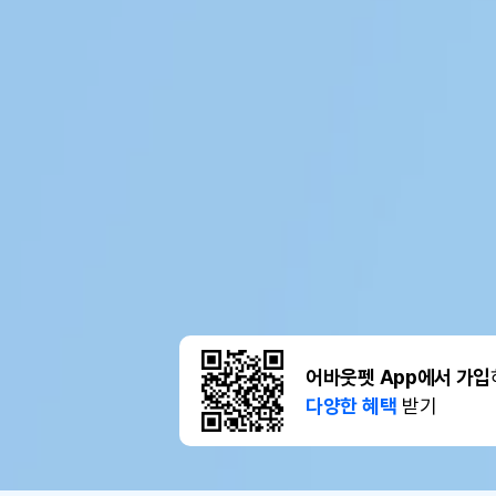
어바웃펫 App에서 가입
다양한 혜택
받기