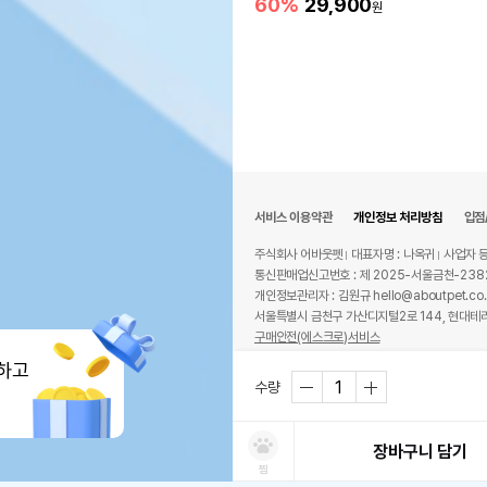
60%
29,900
원
서비스 이용약관
개인정보 처리방침
입점
주식회사 어바웃펫
대표자명 : 나옥귀
사업자 등
통신판매업신고번호 : 제 2025-서울금천-238
개인정보관리자 : 김원규 hello@aboutpet.co.
서울특별시 금천구 가산디지털2로 144, 현대테라
구매안전(에스크로)서비스
© copyright (c) www.aboutpet.co.kr all r
하고
수량
장바구니 담기
찜