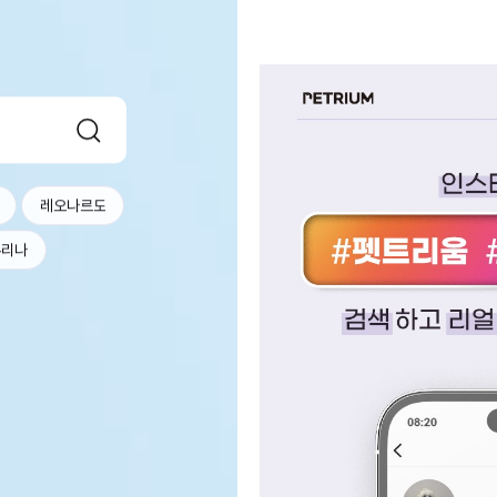
레오나르도
퓨리나