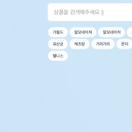
가필드
알모네이쳐
알모네이처
유산균
캐츠랑
가리가리
몬지
웰니스