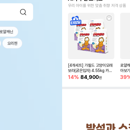
우리 아이를 위한 맞춤 취향 저격 상품
로얄캐닌
오리젠
[4개세트] 가필드 고양이모래
로얄캐
보라(굵은입자) 4.55kg 카사
아보기(
바모래
14%
84,900
39
원