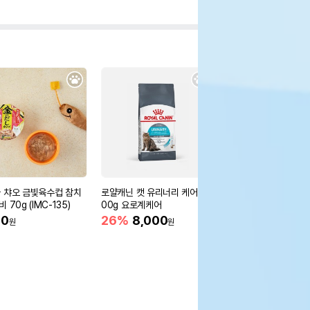
 챠오 금빛육수컵 참치
로얄캐닌 캣 유리너리 케어 4
로얄캐닌 캣 다이제스티
 70g (IMC-135)
00g 요로계케어
어 4kg 변냄새 감소
90
26%
8,000
18%
54,440
원
원
원