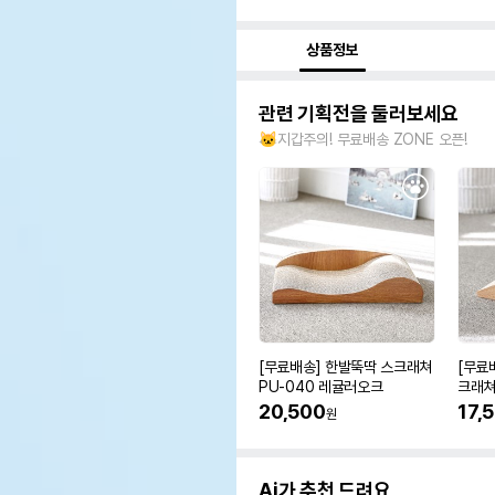
상품정보
관련 기획전을 둘러보세요
🐱지갑주의! 무료배송 ZONE 오픈!
[무료배송] 한발뚝딱 스크래쳐
[무료
PU-040 레귤러오크
크래쳐
20,500
17,
원
Ai가 추천 드려요