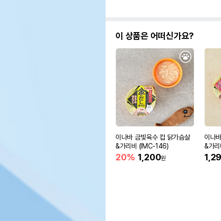
이 상품은 어떠신가요?
이나바 금빛육수 컵 닭가슴살
이나바
&가리비 (IMC-146)
&가리비
20%
1,200
1,2
원