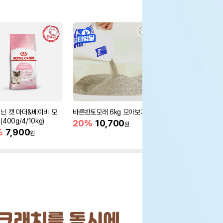
닌 캣 마더&베이비 모
바른벤토모래 6kg 모아보기
로얄캐닌 캣 인도어 4k
400g/4/10kg)
새 감소
20%
10,700
원
%
7,900
16%
55,000
원
원