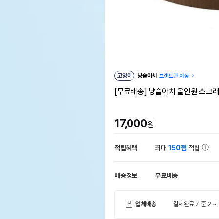
고양이
냥슬아치
브랜드관 이동
[무료배송] 냥슬아치 올인원 스크래
17,000
원
적립혜택
최대
150점
적립
배송정보
무료배송
업체배송
결제완료 기준 2 ~