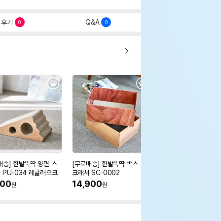
후기
Q&A
0
0
배송] 한발뚝딱 양면 스
[무료배송] 한발뚝딱 박스 스
[무료배송] 한발뚝딱 수
 PU-034 레귤러오크
크래쳐 SC-0002
스크래쳐 PU-075
500
14,900
29,500
원
원
원