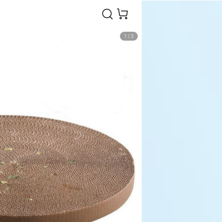
1
/
3