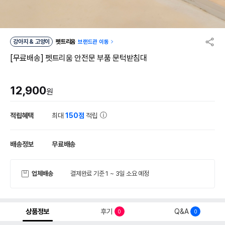
강아지 & 고양이
펫트리움
브랜드관 이동
[무료배송] 펫트리움 안전문 부품 문턱받침대
12,900
원
적립혜택
최대
150점
적립
배송정보
무료배송
업체배송
결제완료 기준 1 ~ 3일 소요 예정
상품정보
후기
Q&A
0
0