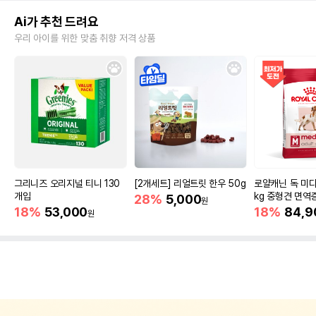
Ai가 추천 드려요
우리 아이를 위한 맞춤 취향 저격 상품
그리니즈 오리지널 티니 130
[2개세트] 리얼트릿 한우 50g
로얄캐닌 독 미디
개입
kg 중형견 면역
28%
5,000
원
18%
53,000
18%
84,9
원