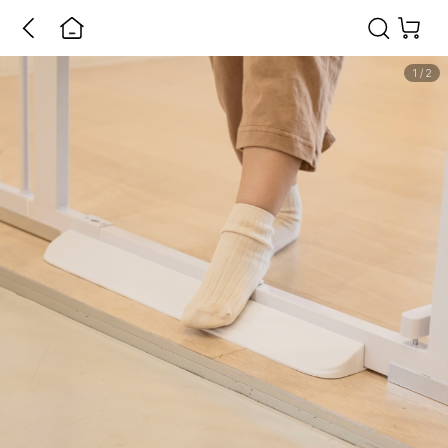
1
/
2