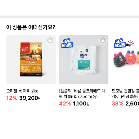
이 상품은 어떠신가요?
오리젠 독 퍼피 2kg
[샘플팩] 바른 울트라패드 대
펫모닝 친환경 
형 차콜(60x75cm) 2p
-181 (랜덤발송)
12%
39,200
원
42%
1,100
33%
2,60
원