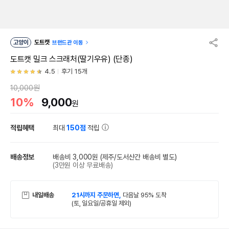
고양이
도트캣
브랜드관 이동
도트캣 밀크 스크래처(딸기우유) (단종)
4.5
후기 15개
10,000원
10%
9,000
원
적립혜택
최대
150점
적립
배송정보
배송비 3,000원
(제주/도서산간 배송비 별도)
(3만원 이상 무료배송)
내일배송
21시까지 주문하면,
다음날 95% 도착
(토, 일요일/공휴일 제외)