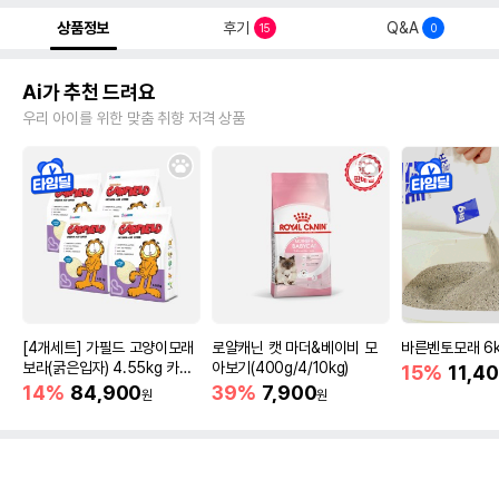
상품정보
후기
Q&A
15
0
Ai가 추천 드려요
우리 아이를 위한 맞춤 취향 저격 상품
[4개세트] 가필드 고양이모래
로얄캐닌 캣 마더&베이비 모
바른벤토모래 6
보라(굵은입자) 4.55kg 카사
아보기(400g/4/10kg)
15%
11,4
바모래
14%
84,900
39%
7,900
원
원