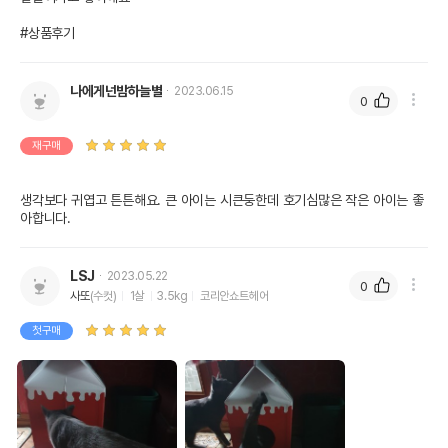
#상품후기
나에게넌밤하늘별
2023.06.15
0
재구매
생각보다 귀엽고 튼튼해요. 큰 아이는 시큰둥한데 호기심많은 작은 아이는 좋
아합니다.
LSJ
2023.05.22
0
사또
(수컷)
1살
3.5kg
코리안쇼트헤어
첫구매