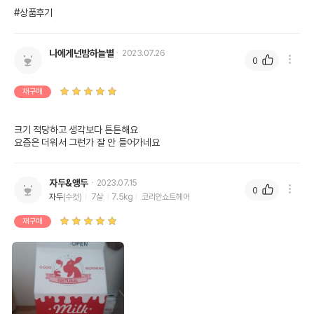
#상품후기
나에게넌밤하늘별
2023.07.26
0
재구매
크기 적당하고 생각보다 튼튼해요

요즘은 더워서 그런가 잘 안 들어가네요
자두&앵두
2023.07.15
0
자두
(수컷)
7살
7.5kg
코리안쇼트헤어
재구매