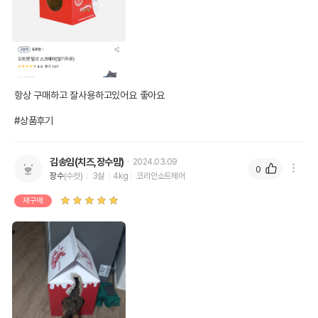
항상 구매하고 잘사용하고있어요 좋아요

#상품후기
김송임(치즈,장수맘)
2024.03.09
0
장수
(수컷)
3살
4kg
코리안쇼트헤어
재구매