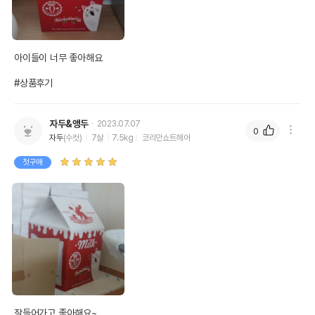
아이들이 너무 좋아해요

#상품후기
자두&앵두
2023.07.07
0
자두
(수컷)
7살
7.5kg
코리안쇼트헤어
첫구매
잘들어가고 좋아해요~
