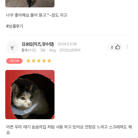
너무 좋아해요 물어 뜯고 ^~잠도 자고

#상품후기
김송임(치즈,장수맘)
2024.03.09
0
장수
(수컷)
3살
4kg
코리안쇼트헤어
재구매
아픈 우리 애기 숨숨의집 처럼 사용 하고 있어요 안정감 느끼고 스크레쳐도 해
요
