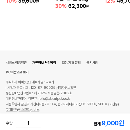
10%
39,600
12%
45,7
원
30%
62,300
원
서비스 이용약관
개인정보 처리방침
입점/제휴 문의
공지사항
PC버전으로 보기
주식회사 어바웃펫
대표자명 : 나옥귀
사업자 등록번호 : 120-87-90035
사업자정보확인
통신판매업신고번호 : 제 2025-서울금천-2382호
개인정보관리자 : 김원규 hello@aboutpet.co.kr
서울특별시 금천구 가산디지털2로 144, 현대테라타워 가산DK 507호, 508호 (가산동)
구매안전(에스크로)서비스
© copyright (c) www.aboutpet.co.kr all rights reserved.
9,000
원
수량
합계