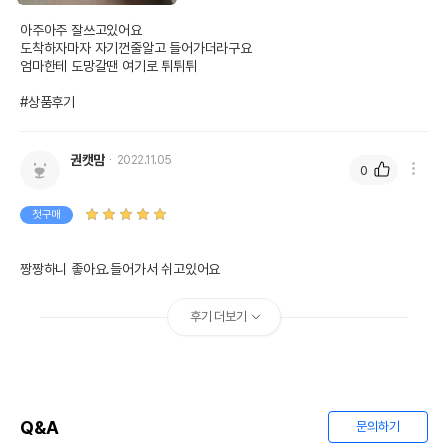
아주아주 잘쓰고있어요

도착하자마자 자기껀줄알고 들어가더라구요

엄마한테 도망갈땐 여기로 튀튀튀

#상품후기
권캣맘
2022.11.05
0
첫구매
짱짱하니 좋아요.들어가서 쉬고있어요
후기 더보기
Q&A
문의하기