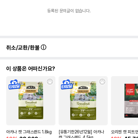
등록된 문의글이 없습니다.
취소/교환/환불
이 상품은 어떠신가요?
아카나 캣 그래스랜드 1.8kg
[유통기한26년12월] 아카나
오리젠 캣 피트앤트
캣 그래스랜드 4.5kg