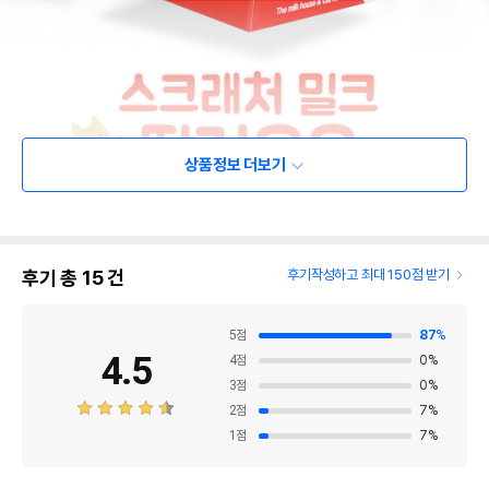
상품정보 더보기
후기 총
15
건
후기작성하고 최대 150점 받기
5
점
87
%
4.5
4
점
0
%
3
점
0
%
2
점
7
%
1
점
7
%