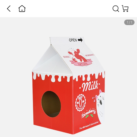
1
/
1