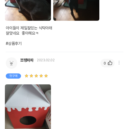
상품 필수 정보
아이들이 제일잘있는 식탁아래 

품명 및 모델명
도트캣 밀크 스크래처(딸기우유)
잘맞네요  좋아해요ㅋ

법에 의한 인증,허가 등을
#상품후기
상품상세설명 참조
받았음을 확인할수 있는
경우 그에 대한 사항
쪼랭파파
2023.02.02
제조국 또는 원산지
중국
0
제조자,수입품의 경우
YNK
첫구매
수입자를 함께 표기
AS책임자와 전화번호
어바웃펫 // 1644-9601
또는 소비자상담 관련
전화번호
유통기한이 최소 2026.12.03이거나 그
이후인 상품이 출고됩니다.
유통기한
단, 상품명에 유통기한 명시된 경우, 해당
유통기한을 따릅니다.