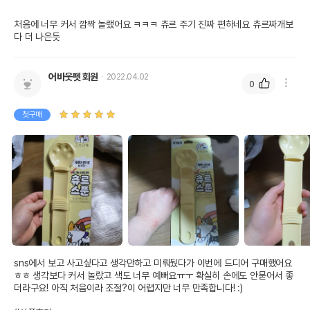
처음에 너무 커서 깜짝 놀랬어요 ㅋㅋㅋ 츄르 주기 진짜 편하네요 츄르짜개보
다 더 나은듯 
어바웃펫 회원
2022.04.02
0
첫구매
sns에서 보고 사고싶다고 생각만하고 미뤄뒀다가 이번에 드디어 구매했어요
ㅎㅎ 생각보다 커서 놀랐고 색도 너무 예뻐요ㅠㅜ 확실히 손에도 안묻어서 좋
더라구요! 아직 처음이라 조절?이 어렵지만 너무 만족합니다! :)
