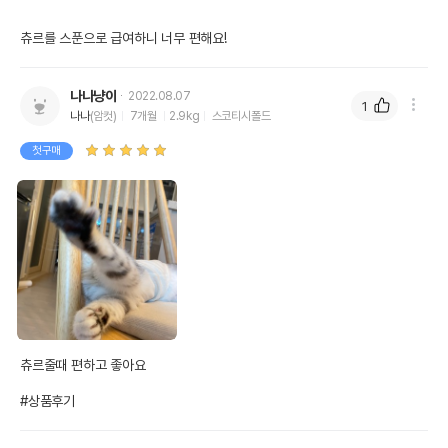
츄르를 스푼으로 급여하니 너무 편해요!
나나냥이
2022.08.07
1
나나
(암컷)
7개월
2.9kg
스코티시폴드
첫구매
츄르줄때 편하고 좋아요

#상품후기