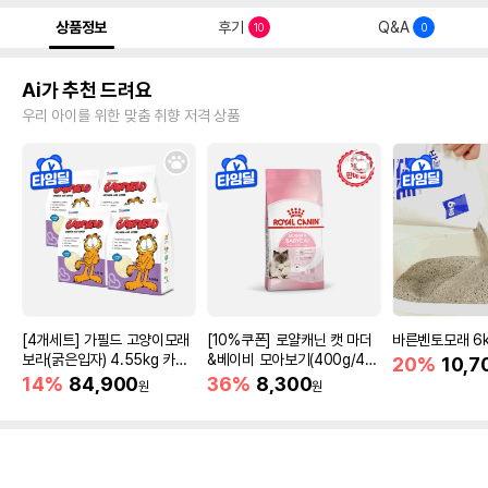
상품정보
후기
Q&A
10
0
Ai가 추천 드려요
우리 아이를 위한 맞춤 취향 저격 상품
[4개세트] 가필드 고양이모래
[10%쿠폰] 로얄캐닌 캣 마더
바른벤토모래 6
보라(굵은입자) 4.55kg 카사
&베이비 모아보기(400g/4/1
20%
10,7
바모래
0kg)
14%
84,900
36%
8,300
원
원