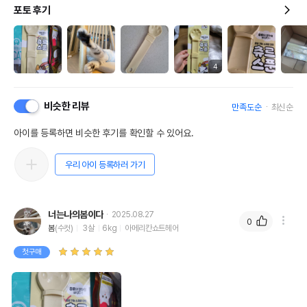
포토 후기
4
비슷한 리뷰
만족도순
최신순
아이를 등록하면 비슷한 후기를 확인할 수 있어요.
우리 아이 등록하러 가기
너는나의봄이다
2025.08.27
0
봄
(수컷)
3살
6kg
아메리칸쇼트헤어
첫구매