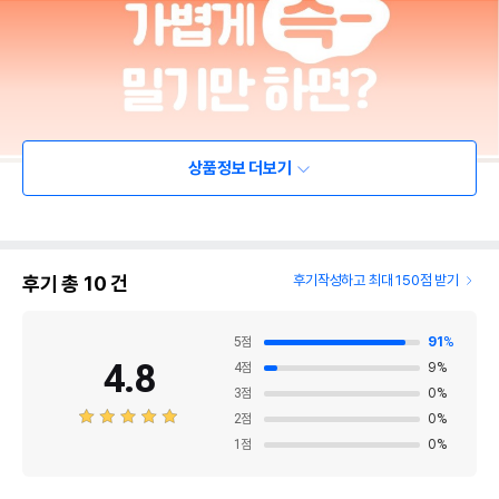
상품정보 더보기
후기 총
10
건
후기작성하고 최대 150점 받기
5
점
91
%
4.8
4
점
9
%
3
점
0
%
2
점
0
%
1
점
0
%