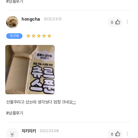
#상품후기
hongcha
2022.03.13
0
첫구매
선물주랴고 샀는데 생각보다 엄청 크네요;;;

#상품후기
치키치키
2022.03.08
0