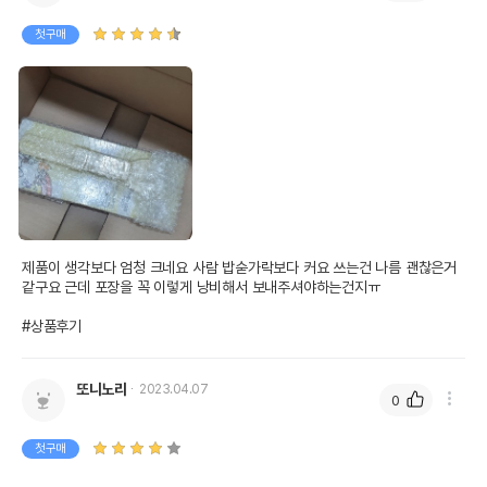
첫구매
제품이 생각보다 엄청 크네요 사람 밥숟가락보다 커요 쓰는건 나름 괜찮은거
같구요 근데 포장을 꼭 이렇게 낭비해서 보내주셔야하는건지ㅠ

#상품후기
또니노리
2023.04.07
0
첫구매