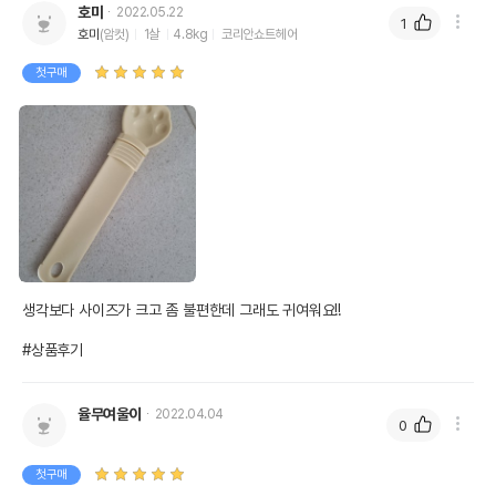
호미
2022.05.22
1
호미
(암컷)
1살
4.8kg
코리안쇼트헤어
첫구매
생각보다 사이즈가 크고 좀 불편한데 그래도 귀여워요!!

#상품후기
율무여울이
2022.04.04
0
첫구매