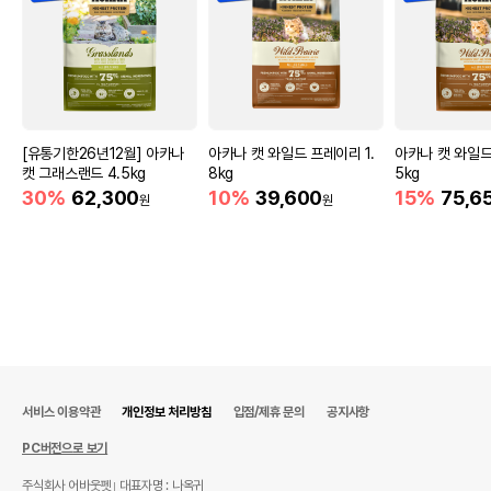
[유통기한26년12월] 아카나
아카나 캣 와일드 프레이리 1.
아카나 캣 와일드
캣 그래스랜드 4.5kg
8kg
5kg
30%
62,300
10%
39,600
15%
75,6
원
원
서비스 이용약관
개인정보 처리방침
입점/제휴 문의
공지사항
PC버전으로 보기
주식회사 어바웃펫
대표자명 : 나옥귀