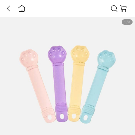
1
/
3