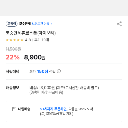
고양이
코숏만세
브랜드관 이동
코숏만세츄르스푼(아이보리)
4.8
후기 10개
11,500원
22%
8,900
원
적립혜택
최대
150점
적립
배송정보
배송비 3,000원
(제주/도서산간 배송비 별도)
(3만원 이상 무료배송)
내일배송
21시까지 주문하면,
다음날 95% 도착
(토, 일요일/공휴일 제외)