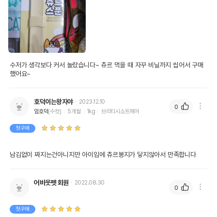
수저가 생각보다 커서 놀랐습니다~ 츄르 먹을 때 자꾸 비닐까지 씹어서 구매
했어요~
호덕이는왕자야
2023.12.10
0
임호덕
(수컷)
5개월
1kg
브리티시쇼트헤어
첫구매
남김없이 짜지는건아니지만 아이입에 츄르봉지가 닿지않아서 만족합니다
어바웃펫 회원
2022.08.30
0
첫구매