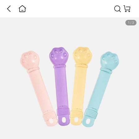
1
/
3