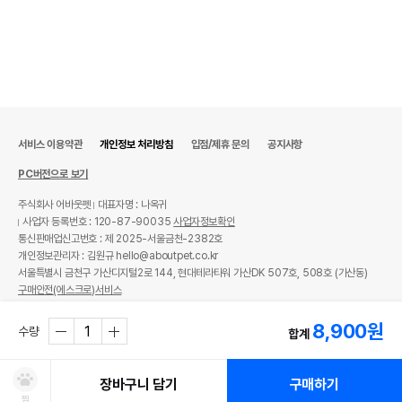
서비스 이용약관
개인정보 처리방침
입점/제휴 문의
공지사항
PC버전으로 보기
주식회사 어바웃펫
대표자명 : 나옥귀
사업자 등록번호 : 120-87-90035
사업자정보확인
통신판매업신고번호 : 제 2025-서울금천-2382호
개인정보관리자 : 김원규 hello@aboutpet.co.kr
서울특별시 금천구 가산디지털2로 144, 현대테라타워 가산DK 507호, 508호 (가산동)
구매안전(에스크로)서비스
© copyright (c) www.aboutpet.co.kr all rights reserved.
8,900
원
수량
합계
장바구니 담기
구매하기
찜