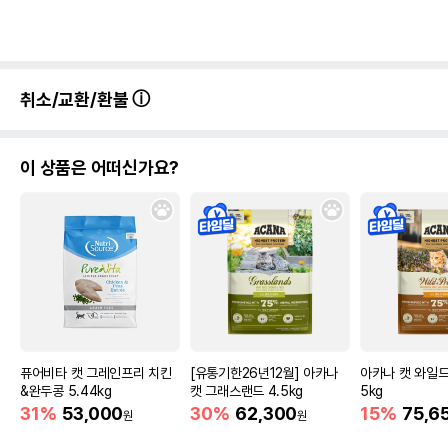
취소/교환/환불
이 상품은 어떠신가요?
퓨어비타 캣 그레인프리 치킨
[유통기한26년12월] 아카나
아카나 캣 와일드
&완두콩 5.44kg
캣 그래스랜드 4.5kg
5kg
31%
53,000
30%
62,300
15%
75,6
원
원