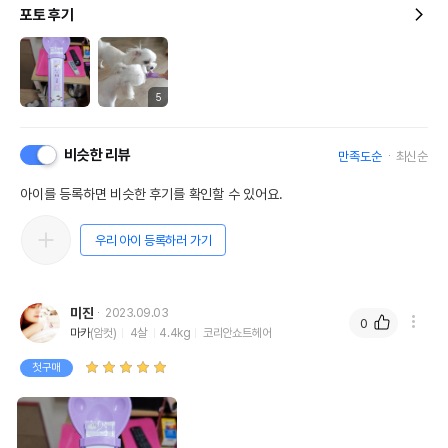
포토 후기
5
비슷한 리뷰
만족도순
최신순
아이를 등록하면 비슷한 후기를 확인할 수 있어요.
우리 아이 등록하러 가기
미진
2023.09.03
0
마카
(암컷)
4살
4.4kg
코리안쇼트헤어
첫구매