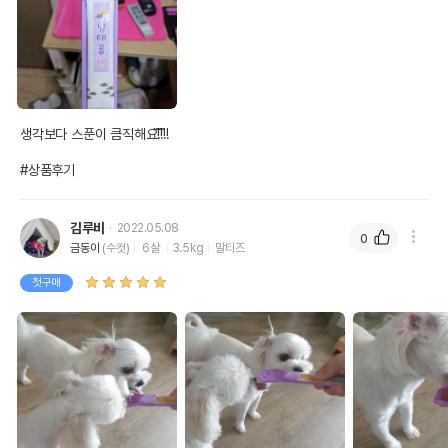
생각보다 스푼이 큼직해요!̆̈!̆̈!̆̈!

#상품후기
김루비
2022.05.08
0
금동이
(수컷)
6살
3.5kg
말티즈
첫구매