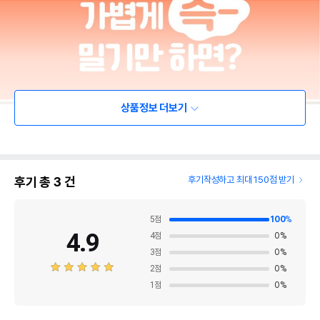
상품정보 더보기
후기 총
3
건
후기작성하고 최대 150점 받기
5
점
100
%
4.9
4
점
0
%
3
점
0
%
2
점
0
%
1
점
0
%