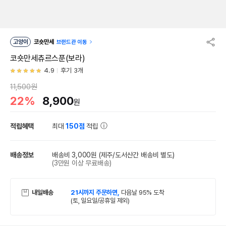
고양이
코숏만세
브랜드관 이동
코숏만세츄르스푼(보라)
4.9
후기 3개
11,500원
22%
8,900
원
적립혜택
최대
150점
적립
배송정보
배송비 3,000원
(제주/도서산간 배송비 별도)
(3만원 이상 무료배송)
내일배송
21시까지 주문하면,
다음날 95% 도착
(토, 일요일/공휴일 제외)