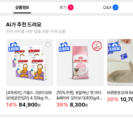
상품정보
후기
Q&A
3
0
Ai가 추천 드려요
우리 아이를 위한 맞춤 취향 저격 상품
[4개세트] 가필드 고양이모래
[10%쿠폰] 로얄캐닌 캣 마더
바른벤토모래 6
보라(굵은입자) 4.55kg 카사
&베이비 모아보기(400g/4/1
20%
10,7
바모래
0kg)
14%
84,900
36%
8,300
원
원