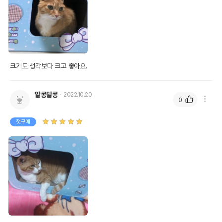
상품 필수 정보
품명 및 모델명
도트캣 스크래처 집콕 TV(블루)
법에 의한 인증,허가 등을
상품상세설명 참조
받았음을 확인할수 있는
크기도 생각보다 크고 좋아요. 
경우 그에 대한 사항
제조국 또는 원산지
중국
알콩달콩
2022.10.20
0
제조자,수입품의 경우
중국OEM
수입자를 함께 표기
첫구매
AS책임자와 전화번호
어바웃펫 // 1644-9601
또는 소비자상담 관련
전화번호
유통기한이 최소 2026.12.05이거나 그
이후인 상품이 출고됩니다.
유통기한
단, 상품명에 유통기한 명시된 경우, 해당
유통기한을 따릅니다.