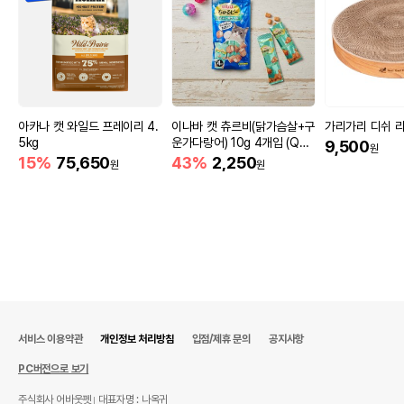
아카나 캣 와일드 프레이리 4.
이나바 캣 츄르비(닭가슴살+구
가리가리 디쉬 
5kg
운가다랑어) 10g 4개입 (QS
9,500
원
C-273)
15%
75,650
43%
2,250
원
원
서비스 이용약관
개인정보 처리방침
입점/제휴 문의
공지사항
PC버전으로 보기
주식회사 어바웃펫
대표자명 : 나옥귀