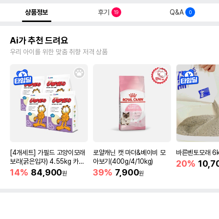
상품정보
후기
Q&A
19
0
Ai가 추천 드려요
우리 아이를 위한 맞춤 취향 저격 상품
[4개세트] 가필드 고양이모래
로얄캐닌 캣 마더&베이비 모
바른벤토모래 6
보라(굵은입자) 4.55kg 카사
아보기(400g/4/10kg)
20%
10,7
바모래
14%
84,900
39%
7,900
원
원