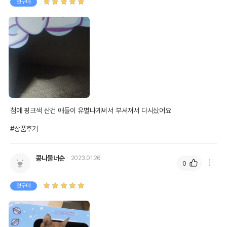
첫구매
첨에 핑크색 산건 애들이 유별나게써서 부셔져서 다시샀어요

#상품후기
콩나물너순
2023.01.26
0
첫구매