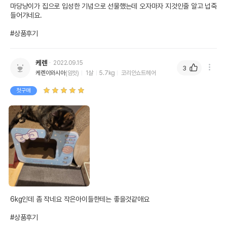
마당냥이가 집으로 입성한 기념으로 선물했는데 오자마자 지것인줄 알고 넙죽 
들어가네요.

#상품후기
케렌
2022.09.15
3
케렌이와시아
(암컷)
1살
5.7kg
코리안쇼트헤어
첫구매
6kg인데 좀 작네요 작은아이들한테는 좋을것같애요

#상품후기