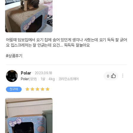
어릴때 임보집에서 요기 집에 숨어 있던게 생각나 사줬는데 요기 득득 잘 긁어
요 집스크레처는 잘 안긁는데 요건... 득득득 잘놀아요

#상품후기
Polar
2023.09.18
0
Polar
(암컷)
1살
4kg
코리안쇼트헤어
첫구매