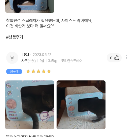
창발판겸 스크레쳐가 필요했는데, 사이즈도 딱이예요,

이전 비싼거 보다 더 잘써요^^

#상품후기
LSJ
2023.05.22
0
사또
(수컷)
1살
3.5kg
코리안쇼트헤어
첫구매