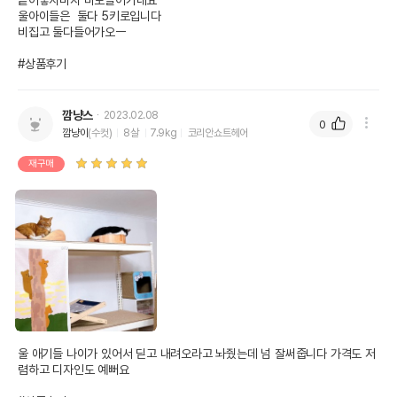
띁어놓자마자 바로들어가네요 

울아이들은  둘다 5키로입니다

비집고 둘다들어가오ㅡ

#상품후기
깜냥스
2023.02.08
0
깜냥이
(수컷)
8살
7.9kg
코리안쇼트헤어
재구매
울 애기들 나이가 있어서 딛고 내려오라고 놔줬는데 넘 잘써줍니다 가격도 저
렴하고 디자인도 예뻐요
