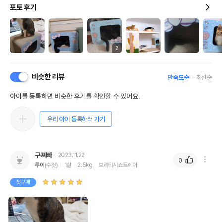
포토 후기
2
비슷한 리뷰
만족도순
최신순
아이를 등록하면 비슷한 후기를 확인할 수 있어요.
우리 아이 등록하러 가기
구찌빠
2023.11.22
0
루이
(수컷)
1살
2.5kg
브리티시쇼트헤어
첫구매