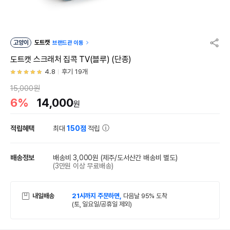
고양이
도트캣
브랜드관 이동
도트캣 스크래처 집콕 TV(블루) (단종)
4.8
후기 19개
15,000원
6%
14,000
원
적립혜택
최대
150점
적립
배송정보
배송비 3,000원
(제주/도서산간 배송비 별도)
(3만원 이상 무료배송)
내일배송
21시까지 주문하면,
다음날 95% 도착
(토, 일요일/공휴일 제외)