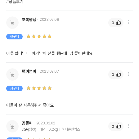
#상품후기
초록땡땡
2023.02.08
0
첫구매
택이엄마
2023.02.07
0
첫구매
애들이 잘 사용해줘서 좋아요
곰돌씨
2023.02.02
0
곰순
(암컷)
1살
6.2kg
하나뿐인믹스