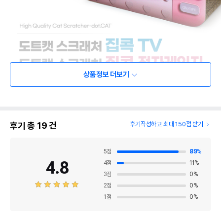
상품정보 더보기
후기 총
19
건
후기작성하고 최대 150점 받기
5
점
89
%
4.8
4
점
11
%
3
점
0
%
2
점
0
%
1
점
0
%