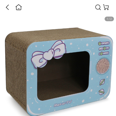
1
/
2