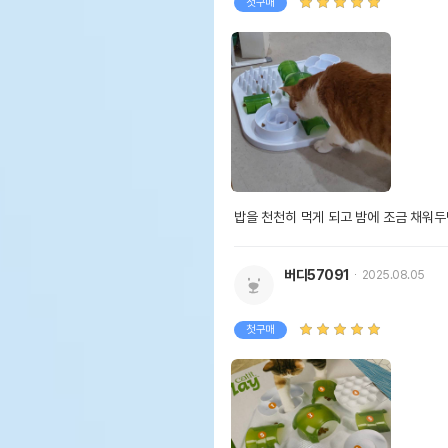
첫구매
밥을 천천히 먹게 되고 밤에 조금 채워두
버디57091
2025.08.05
첫구매