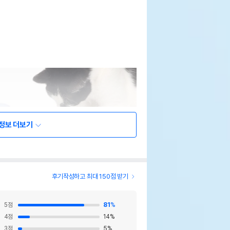
정보 더보기
후기작성하고 최대 150점 받기
5
점
81
%
4
점
14
%
3
점
5
%