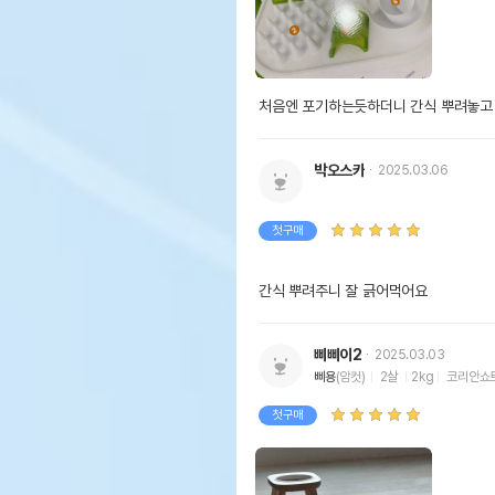
처음엔 포기하는듯하더니 간식 뿌려놓고
박오스카
2025.03.06
첫구매
간식 뿌려주니 잘 긁어먹어요
삐삐이2
2025.03.03
삐용
(암컷)
2살
2kg
코리안쇼
첫구매