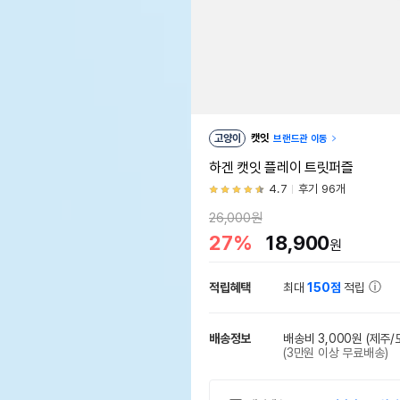
고양이
캣잇
브랜드관 이동
하겐 캣잇 플레이 트릿퍼즐
4.7
후기 96개
26,000원
27%
18,900
원
적립혜택
최대
150점
적립
배송정보
배송비 3,000원
(제주/
(3만원 이상 무료배송)