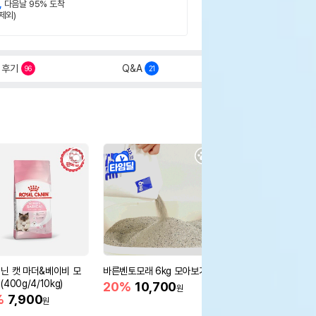
,
다음날 95% 도착
제외)
후기
Q&A
96
21
닌 캣 마더&베이비 모
바른벤토모래 6kg 모아보기
로얄캐닌 캣 인도어 4k
400g/4/10kg)
새 감소
20%
10,700
원
%
7,900
16%
55,000
원
원