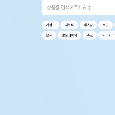
가필드
지위픽
캐츠랑
두잇
몬지
알모네이쳐
츄르
가리가리