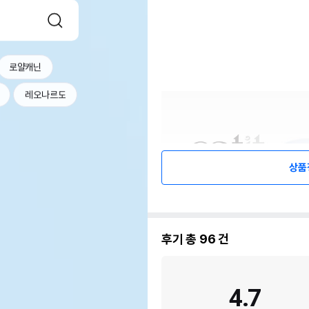
로얄캐닌
레오나르도
상품
후기 총
96
건
4.7