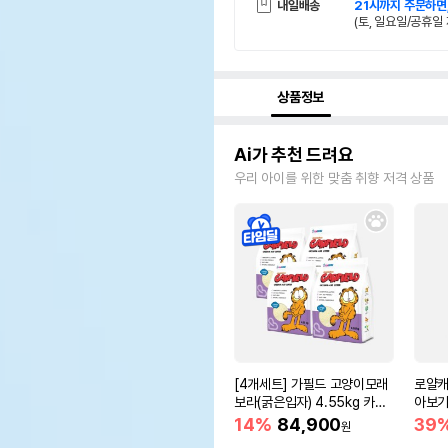
내일배송
21시까지 주문하면
(토, 일요일/공휴일 
상품정보
Ai가 추천 드려요
우리 아이를 위한 맞춤 취향 저격 상품
[4개세트] 가필드 고양이모래
로얄캐
보라(굵은입자) 4.55kg 카사
아보기(
바모래
14%
84,900
39
원