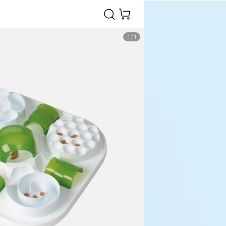
1
/
1