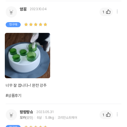
제조자,수입품의 경우
얌꼼
2023.10.04
Hagen
1
수입자를 함께 표기
AS책임자와 전화번호
첫구매
어바웃펫 // 1644-9601
또는 소비자상담 관련
전화번호
유통기한이 최소 2026.12.06이거나 그
이후인 상품이 출고됩니다.
유통기한
단, 상품명에 유통기한 명시된 경우, 해당
유통기한을 따릅니다.
너무 잘 씁니다~! 완전 강추

#상품후기
팡팡팡슈
2023.05.31
1
모카
(암컷)
6살
5.8kg
코리안쇼트헤어