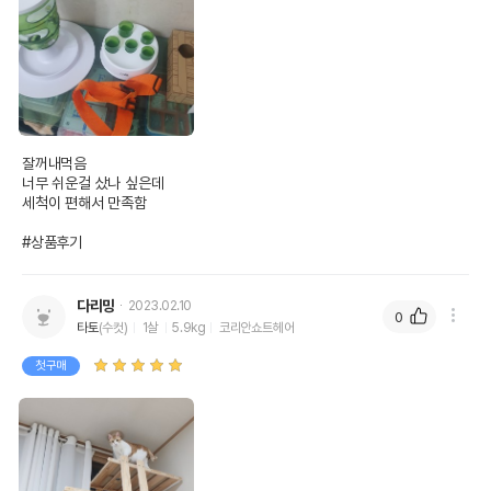
잘꺼내먹음 

너무 쉬운걸 샀나 싶은데

세척이 편해서 만족함

#상품후기
다리밍
2023.02.10
0
타토
(수컷)
1살
5.9kg
코리안쇼트헤어
첫구매