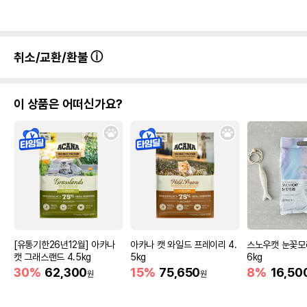
취소/교환/환불
이 상품은 어떠신가요?
[유통기한26년12월] 아카나
아카나 캣 와일드 프레이리 4.
스노우캣 눈꽃모
캣 그래스랜드 4.5kg
5kg
6kg
30%
62,300
15%
75,650
8%
16,50
원
원