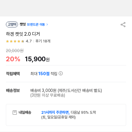
고양이
캣잇
브랜드관 이동
하겐 캣잇 2.0 디거
4.7
후기 18개
20,000원
20%
15,900
원
적립혜택
최대
150점
적립
배송정보
배송비 3,000원
(제주/도서산간 배송비 별도)
(3만원 이상 무료배송)
내일배송
21시까지 주문하면,
다음날 95% 도착
(토, 일요일/공휴일 제외)