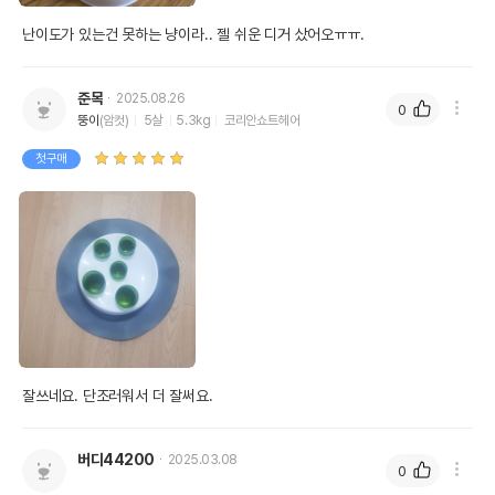
난이도가 있는건 못하는 냥이라.. 젤 쉬운 디거 샀어오ㅠㅠ. 
준목
2025.08.26
0
뚱이
(암컷)
5살
5.3kg
코리안쇼트헤어
첫구매
잘쓰네요. 단조러워서 더 잘써요.
버디44200
2025.03.08
0