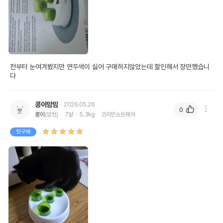
전부터 눈여겨봤지만 연두색이 싫어 구매하지않았는데 할인해서 장만했습니
다
콩이맘맘
2026.05.26
0
콩이
(암컷)
7살
5.3kg
코리안쇼트헤어
첫구매