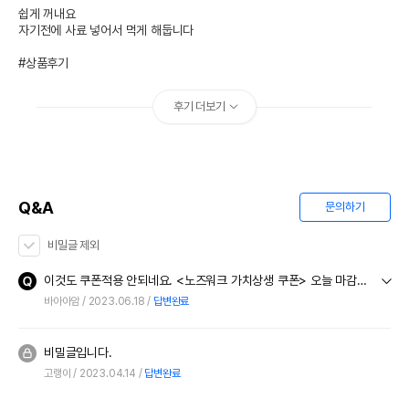
쉽게 꺼내요

자기전에 사료 넣어서 먹게 해둡니다

#상품후기
후기 더보기
Q&A
문의하기
비밀글 제외
이것도 쿠폰적용 안되네요. <노즈워크 가치상생 쿠폰> 오늘 마감인데
바아아암
2023.06.18
답변완료
비밀글입니다.
고랭이
2023.04.14
답변완료