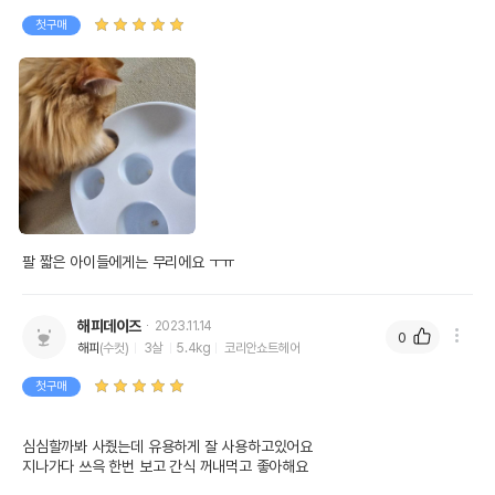
첫구매
팔 짧은 아이들에게는 무리에요 ㅜㅠ
상품 필수 정보
해피데이즈
2023.11.14
0
해피
(수컷)
3살
5.4kg
코리안쇼트헤어
품명 및 모델명
캣잇 2.0 디거
첫구매
법에 의한 인증,허가 등을
상품상세설명 참조
받았음을 확인할수 있는
경우 그에 대한 사항
심심할까봐 사줬는데 유용하게 잘 사용하고있어요

지나가다 쓰윽 한번 보고 간식 꺼내먹고 좋아해요
제조국 또는 원산지
말레이시아