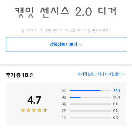
상품정보 더보기
후기 총
18
건
후기작성하고 최대 150점 받기
5
점
74
%
4.7
4
점
26
%
3
점
0
%
2
점
0
%
1
점
0
%