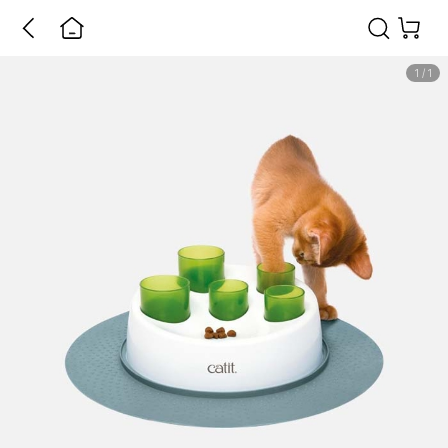
1
/
1