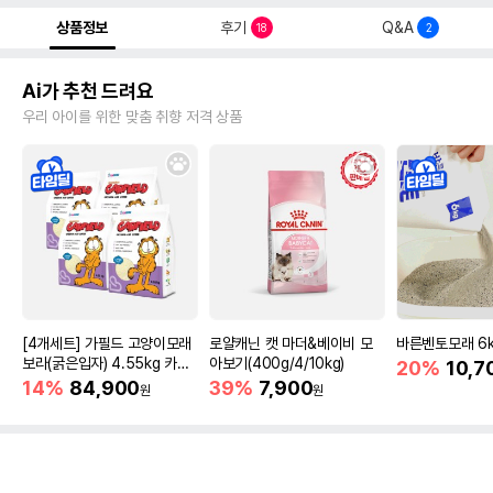
상품정보
후기
Q&A
18
2
Ai가 추천 드려요
우리 아이를 위한 맞춤 취향 저격 상품
[4개세트] 가필드 고양이모래
로얄캐닌 캣 마더&베이비 모
바른벤토모래 6
보라(굵은입자) 4.55kg 카사
아보기(400g/4/10kg)
20%
10,7
바모래
14%
84,900
39%
7,900
원
원