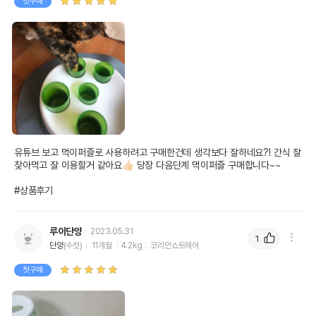
첫구매
유튜브 보고 먹이퍼즐로 사용하려고 구매한건데 생각보다 잘하네요?! 간식 잘 
찾아먹고 잘 이용할거 같아요👍🏻 당장 다음단계 먹이퍼즐 구매합니다~~

#상품후기
루이단양
2023.05.31
1
단양
(수컷)
11개월
4.2kg
코리안쇼트헤어
첫구매