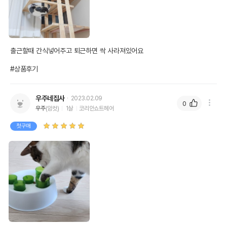
출근할때 간식넣어주고 퇴근하면 싹 사라져있어요

#상품후기
우주네집사
2023.02.09
0
우주
(암컷)
1살
코리안쇼트헤어
첫구매