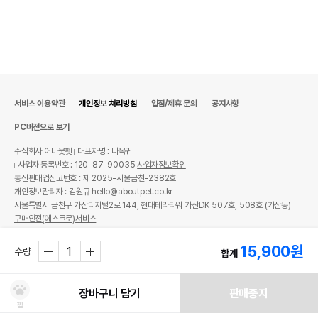
서비스 이용약관
개인정보 처리방침
입점/제휴 문의
공지사항
PC버전으로 보기
주식회사 어바웃펫
대표자명 : 나옥귀
사업자 등록번호 : 120-87-90035
사업자정보확인
통신판매업신고번호 : 제 2025-서울금천-2382호
개인정보관리자 : 김원규 hello@aboutpet.co.kr
서울특별시 금천구 가산디지털2로 144, 현대테라타워 가산DK 507호, 508호 (가산동)
구매안전(에스크로)서비스
© copyright (c) www.aboutpet.co.kr all rights reserved.
15,900
원
수량
합계
장바구니 담기
판매중지
찜