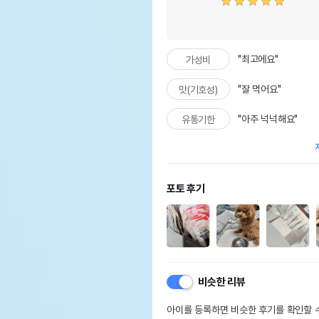
"최고에요"
가성비
"잘 먹어요"
맛(기호성)
"아주 넉넉해요"
유통기한
포토 후기
비슷한 리뷰
아이를 등록하면 비슷한 후기를 확인할 수