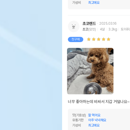
가성비
최고에요
초코랜드
2025.03.16
초코
(암컷)
4살
3.2kg
토이푸
첫구매
너무 좋아하는데 비싸서 지갑 거덜나요~
맛(기호성)
잘 먹어요
유통기한
아주 넉넉해요
가성비
최고에요