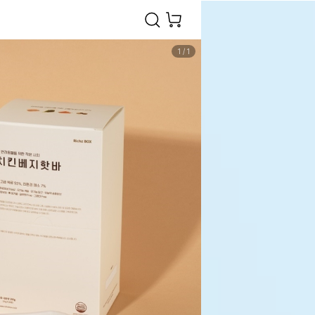
1
/
1