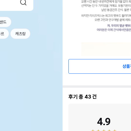
샌드
츄르
캐츠랑
상품
후기 총
43
건
4.9