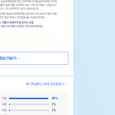
정보 더보기
후기작성하고 최대 150점 받기
5
점
95
%
4
점
2
%
3
점
2
%