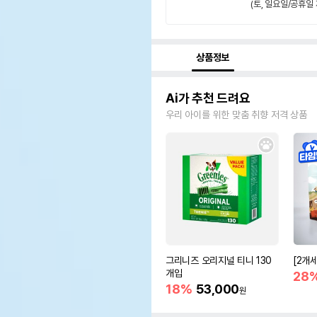
(토, 일요일/공휴일 
상품정보
Ai가 추천 드려요
우리 아이를 위한 맞춤 취향 저격 상품
그리니즈 오리지널 티니 130
[2개
개입
28
18%
53,000
원