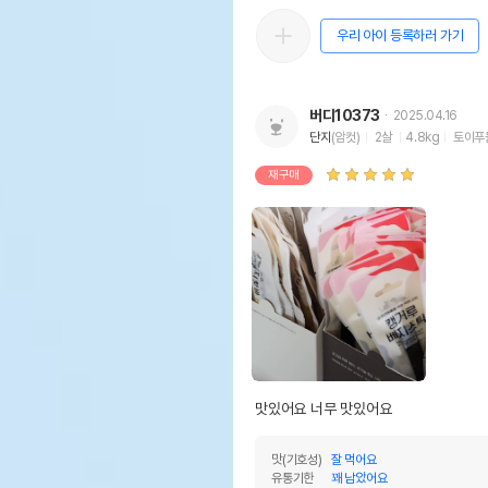
우리 아이 등록하러 가기
버디10373
2025.04.16
단지
(암컷)
2살
4.8kg
토이푸
재구매
맛있어요 너무 맛있어요
맛(기호성)
잘 먹어요
유통기한
꽤 남았어요