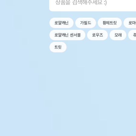
로얄캐닌
가필드
황제트릿
로마
로얄캐닌 센서블
로우즈
모래
트릿