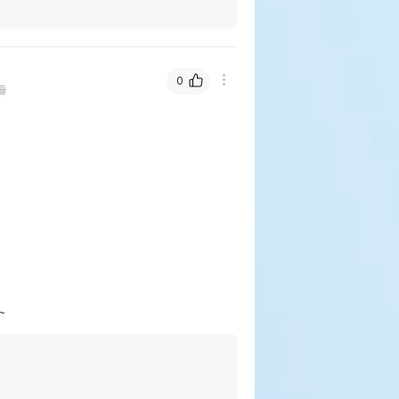
0
들
~