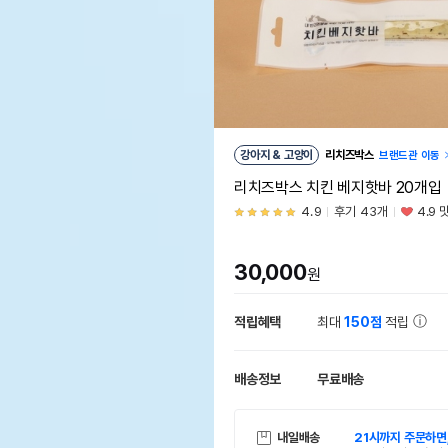
강아지 & 고양이
리치즈박스
브랜드관 이동
리치즈박스 치킨 베지핫바 20개입
4.9
후기 43개
4.9 
30,000
원
적립혜택
최대
150점
적립
배송정보
무료배송
내일배송
21시까지 주문하면