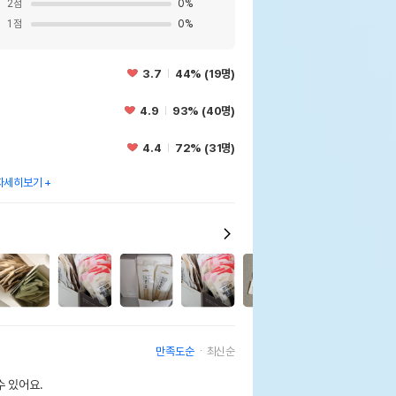
2
점
0
%
1
점
0
%
3.7
44% (19명)
4.9
93% (40명)
4.4
72% (31명)
자세히보기
2
만족도순
최신순
 있어요.