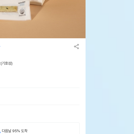
맛(기호성)
,
다음날 95% 도착