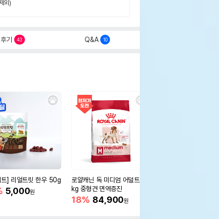
제외)
후기
Q&A
43
10
세트] 리얼트릿 한우 50g
로얄캐닌 독 미디엄 어덜트 10
오리젠 독 스몰브리드 4
kg 중형견 면역증진
%
5,000
15%
75,400
원
원
18%
84,900
원