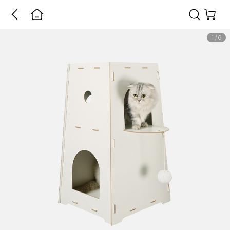
1
/
6