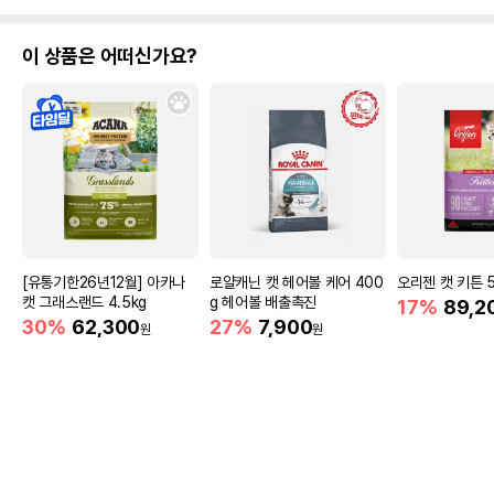
이 상품은 어떠신가요?
[유통기한26년12월] 아카나
로얄캐닌 캣 헤어볼 케어 400
오리젠 캣 키튼 5
캣 그래스랜드 4.5kg
g 헤어볼 배출촉진
17%
89,2
30%
62,300
27%
7,900
원
원