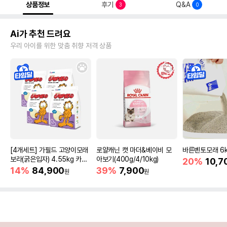
상품정보
후기
Q&A
3
0
Ai가 추천 드려요
우리 아이를 위한 맞춤 취향 저격 상품
[4개세트] 가필드 고양이모래
로얄캐닌 캣 마더&베이비 모
바른벤토모래 6
보라(굵은입자) 4.55kg 카사
아보기(400g/4/10kg)
20%
10,7
바모래
14%
84,900
39%
7,900
원
원