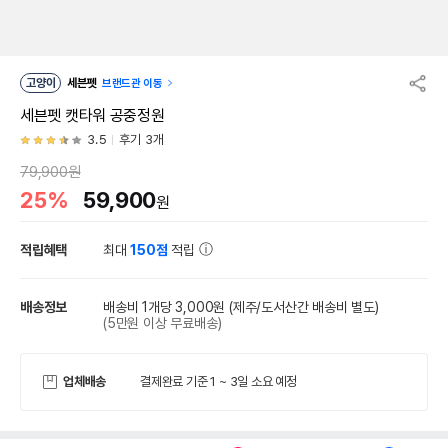
고양이
세븐펫
브랜드관 이동
세븐펫 캣타워 공중정원
3.5
후기 3개
79,900원
25%
59,900
원
적립혜택
최대
150점
적립
배송정보
배송비 1개당 3,000원
(제주/도서산간 배송비 별도)
(5만원 이상 무료배송)
업체배송
결제완료 기준 1 ~ 3일 소요 예정