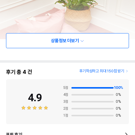
상품정보 더보기
후기 총
4
건
후기작성하고 최대 150점 받기
5
점
100
%
4.9
4
점
0
%
3
점
0
%
2
점
0
%
1
점
0
%
포토 후기