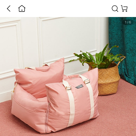
1
/
6