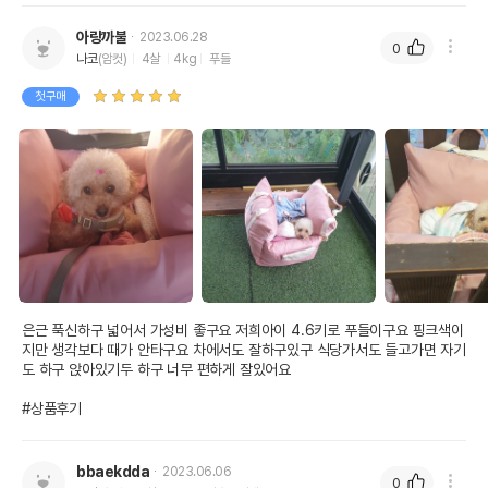
아랑까불
2023.06.28
0
나코
(암컷)
4살
4kg
푸들
첫구매
은근 푹신하구 넓어서 가성비 좋구요 저희아이 4.6키로 푸들이구요 핑크색이
지만 생각보다 때가 안타구요 차에서도 잘하구있구 식당가서도 들고가면 자기
도 하구 앉아있기두 하구 너무 편하게 잘있어요 

#상품후기
bbaekdda
2023.06.06
0