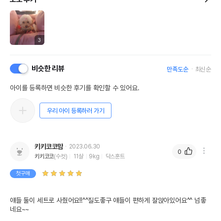
3
비슷한 리뷰
만족도순
최신순
아이를 등록하면 비슷한 후기를 확인할 수 있어요.
우리 아이 등록하러 가기
키키코코맘
2023.06.30
0
키키코코
(수컷)
11살
9kg
닥스훈트
첫구매
얘들 둘이 세트로 사줬어요!!^^질도좋구 얘들이 편하게 잘앉아있어요^^ 넘좋
네요~~