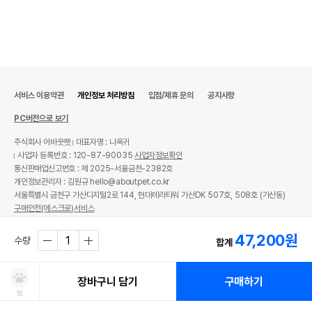
서비스 이용약관
개인정보 처리방침
입점/제휴 문의
공지사항
PC버전으로 보기
주식회사 어바웃펫
대표자명 : 나옥귀
사업자 등록번호 : 120-87-90035
사업자정보확인
통신판매업신고번호 : 제 2025-서울금천-2382호
개인정보관리자 : 김원규 hello@aboutpet.co.kr
서울특별시 금천구 가산디지털2로 144, 현대테라타워 가산DK 507호, 508호 (가산동)
구매안전(에스크로)서비스
© copyright (c) www.aboutpet.co.kr all rights reserved.
47,200
원
수량
합계
장바구니 담기
구매하기
찜