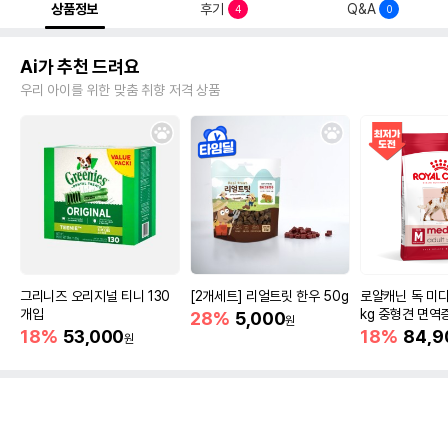
상품정보
후기
Q&A
4
0
Ai가 추천 드려요
우리 아이를 위한 맞춤 취향 저격 상품
그리니즈 오리지널 티니 130
[2개세트] 리얼트릿 한우 50g
로얄캐닌 독 미디
개입
kg 중형견 면역
28%
5,000
원
18%
53,000
18%
84,9
원