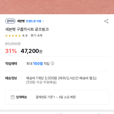
강아지
세븐펫
브랜드관 이동
세븐펫 구름카시트 로즈핑크
4.9
후기 4개
69,000원
31%
47,200
원
적립혜택
최대
150점
적립
배송정보
배송비 1개당 3,000원
(제주/도서산간 배송비 별도)
(5만원 이상 무료배송)
업체배송
결제완료 기준 1 ~ 3일 소요 예정