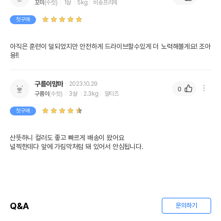
꼬미
(수컷)
1살
5kg
비숑프리제
첫구매
아직은 훈련이 덜되었지만 안전하게 드라이브할수있게 더 노력해볼게요! 조아
용!!
구름이맘마
2023.10.29
0
구름이
(수컷)
3살
2.3kg
말티즈
첫구매
산뜻하니 컬러도 좋고 빠르게 배송이 왔어요

널찍한데다 앞에 가림막처럼 돼 있어서 안심됩니다.
Q&A
문의하기