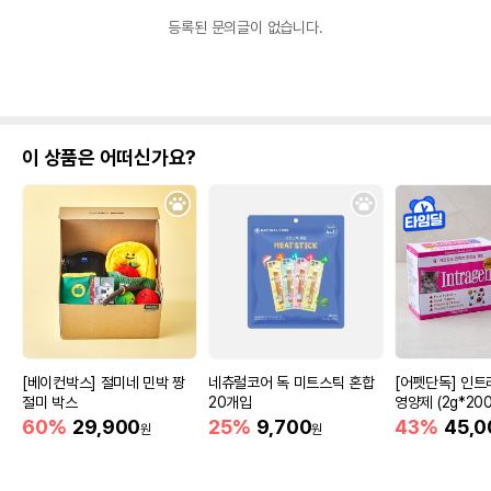
등록된 문의글이 없습니다.
이 상품은 어떠신가요?
[베이컨박스] 절미네 민박 짱
네츄럴코어 독 미트스틱 혼합
[어펫단독] 인트
절미 박스
20개입
영양제 (2g*200
60%
29,900
25%
9,700
43%
45,0
원
원