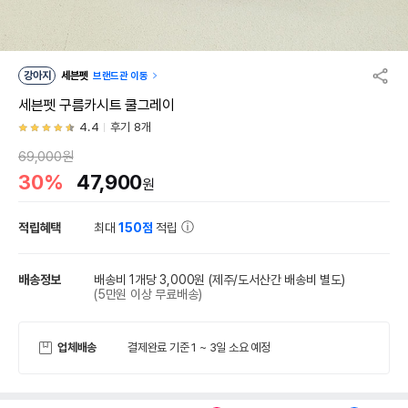
강아지
세븐펫
브랜드관 이동
세븐펫 구름카시트 쿨그레이
4.4
후기 8개
69,000원
30%
47,900
원
적립혜택
최대
150점
적립
배송정보
배송비 1개당 3,000원
(제주/도서산간 배송비 별도)
(5만원 이상 무료배송)
업체배송
결제완료 기준 1 ~ 3일 소요 예정