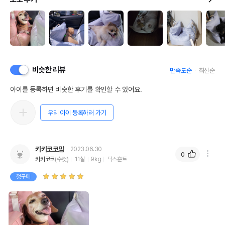
비슷한 리뷰
만족도순
최신순
아이를 등록하면 비슷한 후기를 확인할 수 있어요.
우리 아이 등록하러 가기
키키코코맘
2023.06.30
0
키키코코
(수컷)
11살
9kg
닥스훈트
첫구매