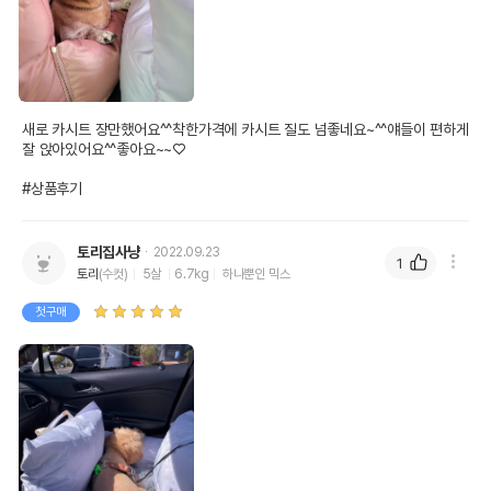
새로 카시트 장만했어요^^착한가격에 카시트 질도 넘좋네요~^^얘들이 편하게 
잘 앉아있어요^^좋아요~~♡

#상품후기
토리집사냥
2022.09.23
1
토리
(수컷)
5살
6.7kg
하나뿐인 믹스
첫구매