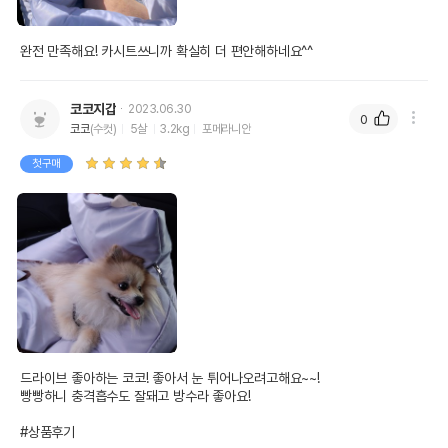
완전 만족해요! 카시트쓰니까 확실히 더 편안해하네요^^
코코지갑
2023.06.30
0
코코
(수컷)
5살
3.2kg
포메라니안
첫구매
드라이브 좋아하는 코코! 좋아서 눈 튀어나오려고해요~~!

빵빵하니 충격흡수도 잘돼고 방수라 좋아요!

#상품후기