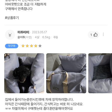
어바웃펫으로 조금 더 저렴하게 

구매해서 만족합니다

#상품후기
마투마미
2023.05.17
1
윤마투
(수컷)
4살
6.5kg
푸들
첫구매
집에서 들어가는훈련시킨후에 차에 장착하려합니다.

아직은 간식때문에 들어가지..간식먹고는 바로 텨 나오네요

ㅠㅠ 차멀미해서 구매햇는데 좀더훈련을해야겟어요
