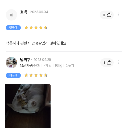
호백
2023.06.04
0
첫구매
적응하니 편한지 안정감있게 앉아있네요
남찌구
2023.05.29
1
남산.지구
(수컷)
7개월
16kg
진돗개
첫구매