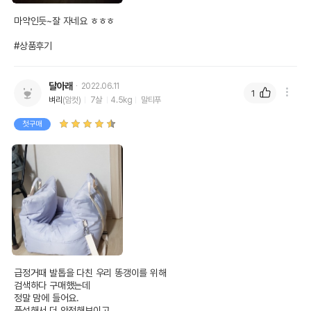
마약인듯~잘 자네요 ㅎㅎㅎ

#상품후기
달아래
2022.06.11
1
벼리
(암컷)
7살
4.5kg
말티푸
첫구매
급정거때 발톱을 다친 우리 똥갱이를 위해

검색하다 구매했는데

정말 맘에 들어요.

풍성해서 더 안전해보이고
