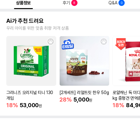
상품정보
후기
Q&A
8
0
Ai가 추천 드려요
우리 아이를 위한 맞춤 취향 저격 상품
그리니즈 오리지널 티니 130
[2개세트] 리얼트릿 한우 50g
로얄캐닌 독 미디
개입
kg 중형견 면역
28%
5,000
원
18%
53,000
18%
84,9
원