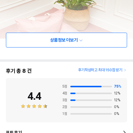
상품정보 더보기
후기 총
8
건
후기작성하고 최대 150점 받기
5
점
75
%
4.4
4
점
12
%
3
점
12
%
2
점
0
%
1
점
0
%
포토 후기