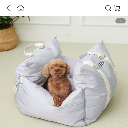
1
/
2