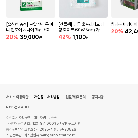
[습식캔 증정] 로얄캐닌 독 미
[샘플팩] 바른 울트라패드 대
윔지스 버라이어티
니 인도어 시니어 3kg 소화도
형 화이트(60x75cm) 2p
20%
42,4
움
20%
39,000
42%
1,100
원
원
서비스 이용약관
개인정보 처리방침
입점/제휴 문의
공지사항
PC버전으로 보기
주식회사 어바웃펫
대표자명 : 나옥귀
사업자 등록번호 : 120-87-90035
사업자정보확인
통신판매업신고번호 : 제 2025-서울금천-2382호
개인정보관리자 : 김원규 hello@aboutpet.co.kr