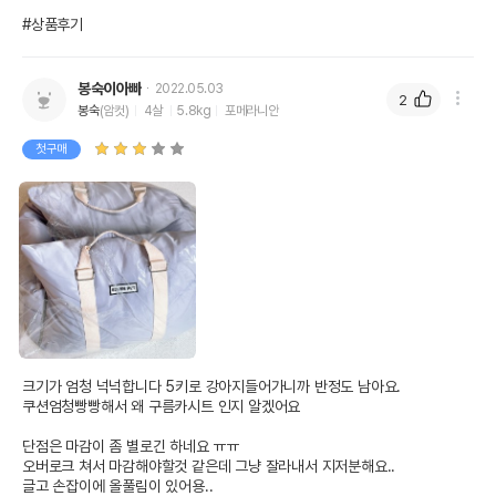
#상품후기
봉숙이아빠
2022.05.03
2
봉숙
(암컷)
4살
5.8kg
포메라니안
첫구매
크기가 엄청 넉넉합니다 5키로 강아지들어가니까 반정도 남아요.

쿠션엄청빵빵해서 왜 구름카시트 인지 알겠어요 

단점은 마감이 좀 별로긴 하네요 ㅠㅠ

오버로크 쳐서 마감해야할것 같은데 그냥 잘라내서 지저분해요..

글고 손잡이에 올풀림이 있어용..
