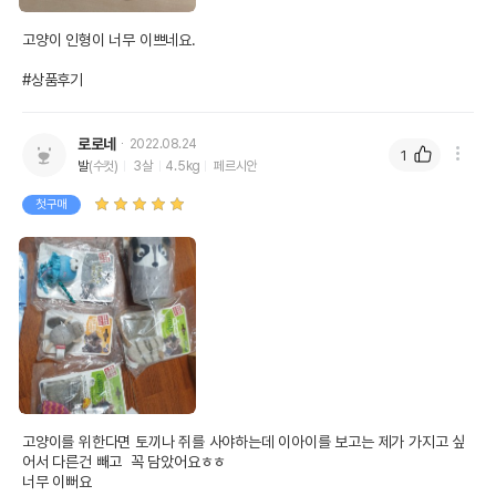
고양이 인형이 너무 이쁘네요. 

#상품후기
로로네
2022.08.24
1
발
(수컷)
3살
4.5kg
페르시안
첫구매
고양이를 위한다면 토끼나 쥐를 사야하는데 이아이를 보고는 제가 가지고 싶
어서 다른건 빼고  꼭 담았어요ㅎㅎ

너무 이뻐요 
