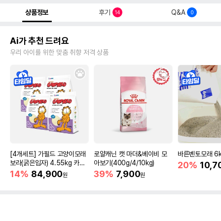
상품정보
후기
Q&A
14
0
Ai가 추천 드려요
우리 아이를 위한 맞춤 취향 저격 상품
[4개세트] 가필드 고양이모래
로얄캐닌 캣 마더&베이비 모
바른벤토모래 6
보라(굵은입자) 4.55kg 카사
아보기(400g/4/10kg)
20%
10,7
바모래
14%
84,900
39%
7,900
원
원