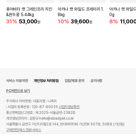
퓨어비타 캣 그레인프리 치킨
아카나 캣 와일드 프레이리 1.
아카나 캣 와일드
&완두콩 5.44kg
8kg
0g
31%
53,000
10%
39,600
8%
11,00
원
원
서비스 이용약관
개인정보 처리방침
입점/제휴 문의
공지사항
PC버전으로 보기
주식회사 어바웃펫
대표자명 : 나옥귀
사업자 등록번호 : 120-87-90035
사업자정보확인
통신판매업신고번호 : 제 2025-서울금천-2382호
개인정보관리자 : 김원규 hello@aboutpet.co.kr
서울특별시 금천구 가산디지털2로 144, 현대테라타워 가산DK 507호, 508호 (가산동)
구매안전(에스크로)서비스