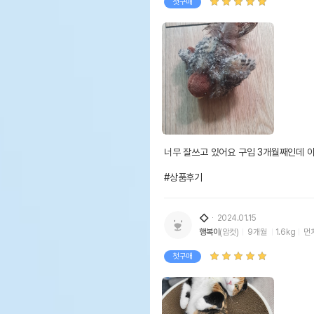
첫구매
너무 잘쓰고 있어요 구입 3개월째인데 아
#상품후기
◇
2024.01.15
행복이
(암컷)
9개월
1.6kg
먼
첫구매