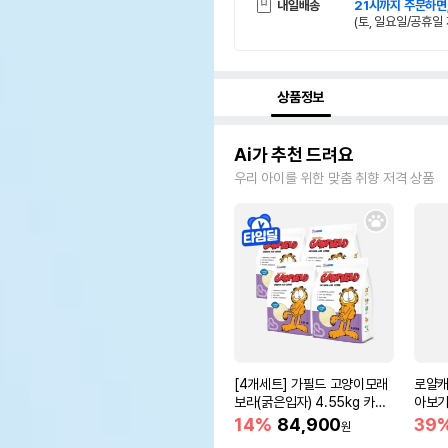
내일배송
21시까지 주문하면
(토, 일요일/공휴일 
상품정보
Ai가 추천 드려요
우리 아이를 위한 맞춤 취향 저격 상품
[4개세트] 가필드 고양이모래
로얄캐
보라(굵은입자) 4.55kg 카사
아보기(
바모래
14%
84,900
39
원