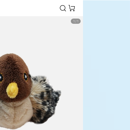
1
/
1