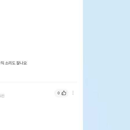
직 소리도 잘나요

0
치킨