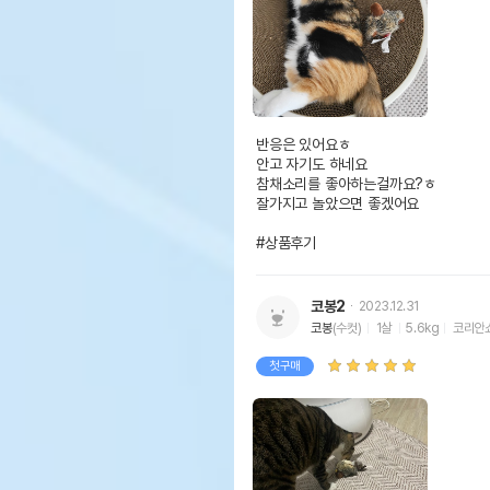
반응은 있어요ㅎ

안고 자기도 하네요

참채소리를 좋아하는걸까요?ㅎ

잘가지고 놀았으면 좋겠어요

#상품후기
코봉2
2023.12.31
코봉
(수컷)
1살
5.6kg
코리안
첫구매