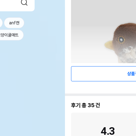
anf캔
고양이쿨매트
상품
후기 총
35
건
4.3