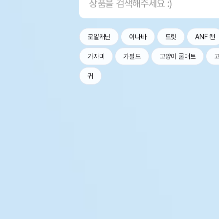
로얄캐닌
이나바
트릿
ANF 캔
가자미
가필드
고양이 쿨매트
귀