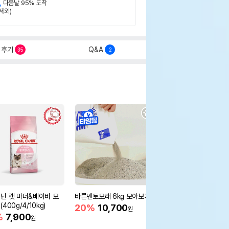
,
다음날 95% 도착
제외)
후기
Q&A
35
2
닌 캣 마더&베이비 모
바른벤토모래 6kg 모아보기
로얄캐닌 캣 인도어 4k
400g/4/10kg)
새 감소
20%
10,700
원
%
7,900
16%
55,000
원
원