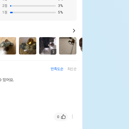
2
점
3
%
1
점
5
%
1
2
만족도순
최신순
 있어요.
0