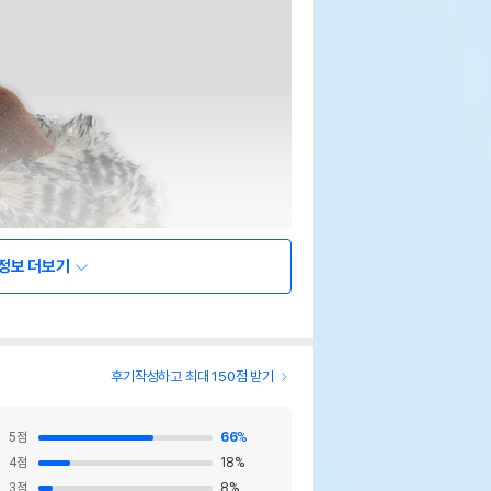
정보 더보기
후기작성하고 최대 150점 받기
5
점
66
%
4
점
18
%
3
점
8
%