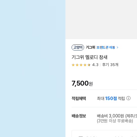
고양이
기그위
브랜드관 이동
기그위 멜로디 참새
4.3
후기 35개
7,500
원
적립혜택
최대
150점
적립
배송정보
배송비 3,000원
(제주/
(3만원 이상 무료배송)