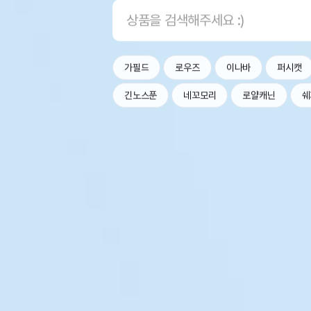
가필드
로우즈
이나바
퍼시캣
긴노스푼
네꼬모리
로얄캐닌
쉐