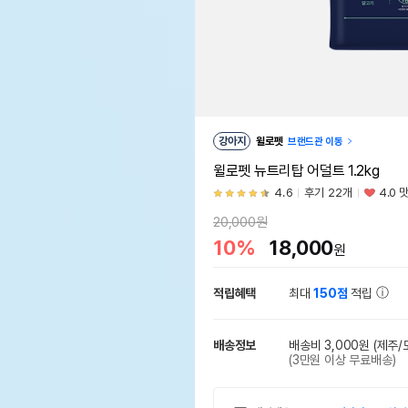
강아지
윌로펫
브랜드관 이동
윌로펫 뉴트리탑 어덜트 1.2kg
4.6
후기 22개
4.0 
20,000원
10%
18,000
원
적립혜택
최대
150점
적립
배송정보
배송비 3,000원
(제주/
(3만원 이상 무료배송)