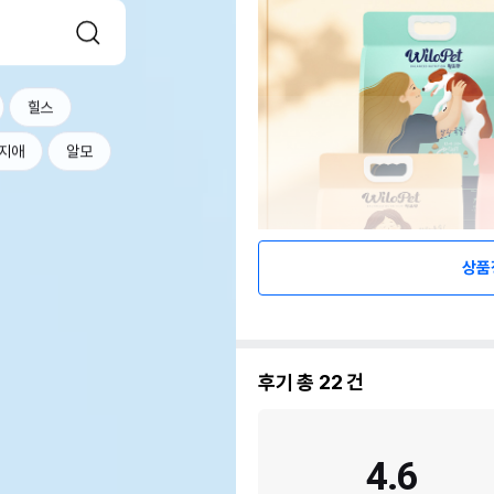
힐스
지애
알모
상품
후기 총
22
건
4.6