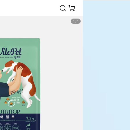
1
/
1