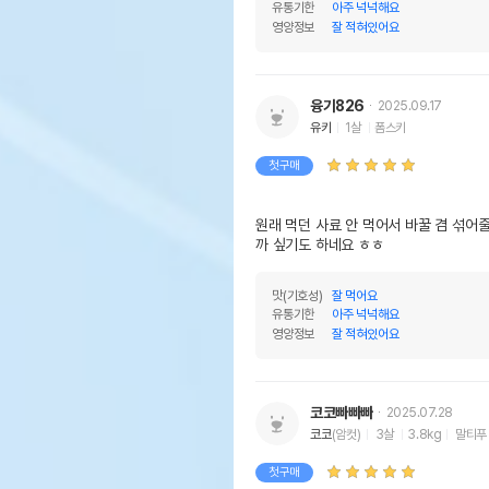
유통기한
아주 넉넉해요
영양정보
잘 적혀있어요
융기826
2025.09.17
유키
1살
폼스키
첫구매
원래 먹던 사료 안 먹어서 바꿀 겸 섞어줄
까 싶기도 하네요 ㅎㅎ
맛(기호성)
잘 먹어요
유통기한
아주 넉넉해요
영양정보
잘 적혀있어요
코코빠빠빠
2025.07.28
코코
(암컷)
3살
3.8kg
말티푸
첫구매