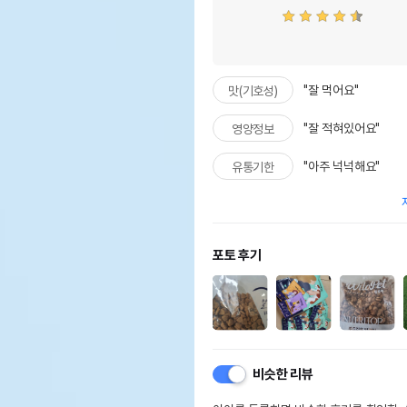
"잘 먹어요"
맛(기호성)
"잘 적혀있어요"
영양정보
"아주 넉넉해요"
유통기한
포토 후기
비슷한 리뷰