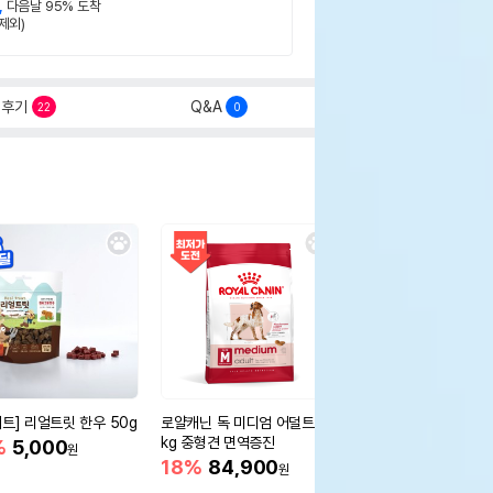
,
다음날 95% 도착
제외)
후기
Q&A
22
0
세트] 리얼트릿 한우 50g
로얄캐닌 독 미디엄 어덜트 10
오리젠 독 스몰브리드 4
kg 중형견 면역증진
%
5,000
15%
75,400
원
원
18%
84,900
원