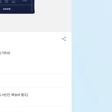
맛(기호성)
도서산간 배송비 별도)