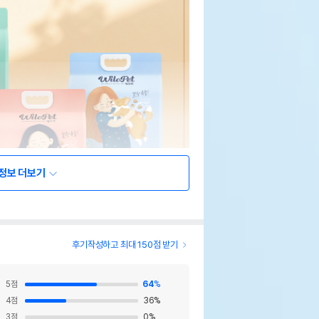
정보 더보기
후기작성하고 최대 150점 받기
5
점
64
%
4
점
36
%
3
점
0
%