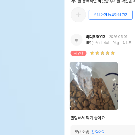
아이를 등록하면 비슷한 후기를 확인할 수
우리 아이 등록하러 가기
버디63013
2026.05.01
레오
(수컷)
4살
9kg
말티푸
재구매
말랑해서 먹기 좋아요
맛(기호성)
잘 먹어요