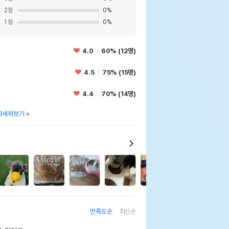
2
점
0
%
1
점
0
%
4.0
60% (12명)
4.5
75% (15명)
4.4
70% (14명)
자세히보기
3
만족도순
최신순