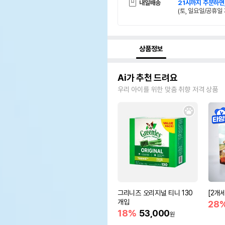
내일배송
21시까지 주문하면
(토, 일요일/공휴일 
상품정보
Ai가 추천 드려요
우리 아이를 위한 맞춤 취향 저격 상품
그리니즈 오리지널 티니 130
[2개
개입
28
18%
53,000
원