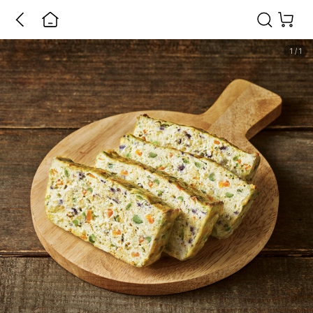
1
/
1