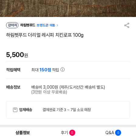
강아지
하림펫푸드
브랜드관 이동
하림펫푸드 더리얼 레시피 치킨로프 100g
5,500
원
적립혜택
최대
150점
적립
배송정보
배송비 3,000원
(제주/도서산간 배송비 별도)
(3만원 이상 무료배송)
업체배송
결제완료 기준 3 ~ 7일 소요 예정
상품정보
후기
Q&A
0
0