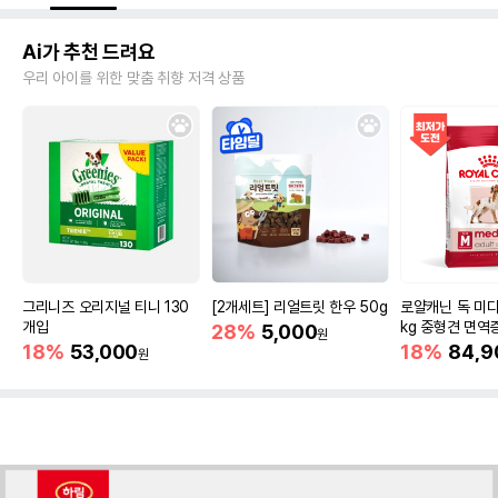
Ai가 추천 드려요
우리 아이를 위한 맞춤 취향 저격 상품
그리니즈 오리지널 티니 130
[2개세트] 리얼트릿 한우 50g
로얄캐닌 독 미디
개입
kg 중형견 면역
28%
5,000
원
18%
53,000
18%
84,9
원