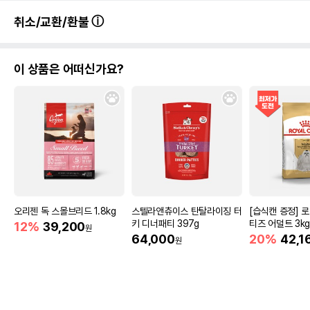
취소/교환/환불
이 상품은 어떠신가요?
오리젠 독 스몰브리드 1.8kg
스텔라앤츄이스 탄탈라이징 터
[습식캔 증정] 
키 디너패티 397g
티즈 어덜트 3k
12%
39,200
원
64,000
20%
42,1
원