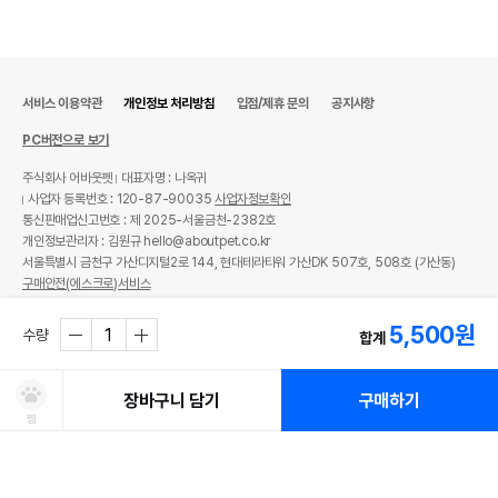
서비스 이용약관
개인정보 처리방침
입점/제휴 문의
공지사항
PC버전으로 보기
주식회사 어바웃펫
대표자명 : 나옥귀
사업자 등록번호 : 120-87-90035
사업자정보확인
통신판매업신고번호 : 제 2025-서울금천-2382호
개인정보관리자 : 김원규 hello@aboutpet.co.kr
서울특별시 금천구 가산디지털2로 144, 현대테라타워 가산DK 507호, 508호 (가산동)
구매안전(에스크로)서비스
© copyright (c) www.aboutpet.co.kr all rights reserved.
5,500
원
수량
합계
장바구니 담기
구매하기
찜
처방사료 주문 시 확인해주세요!
쿠폰보기
적립혜택
취소/ 교환/ 환불
유통기한 임박 상품
최저가 도전 상품
AI검색
AI검색