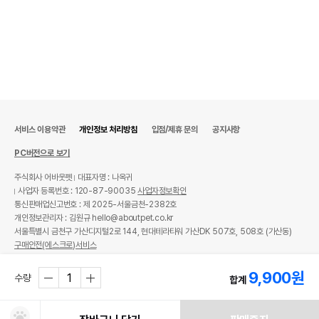
서비스 이용약관
개인정보 처리방침
입점/제휴 문의
공지사항
PC버전으로 보기
주식회사 어바웃펫
대표자명 : 나옥귀
사업자 등록번호 : 120-87-90035
사업자정보확인
통신판매업신고번호 : 제 2025-서울금천-2382호
개인정보관리자 : 김원규 hello@aboutpet.co.kr
서울특별시 금천구 가산디지털2로 144, 현대테라타워 가산DK 507호, 508호 (가산동)
구매안전(에스크로)서비스
© copyright (c) www.aboutpet.co.kr all rights reserved.
9,900
원
수량
합계