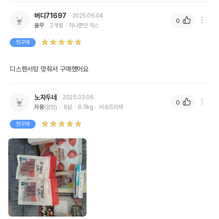
버디71697
2025.06.04
0
율무
2개월
하나뿐인 믹스
첫구매
디스펜서랑 맞춰서 구매했어요 
노자두네
2025.03.06
0
자몽
(암컷)
6살
8.5kg
비숑프리제
첫구매