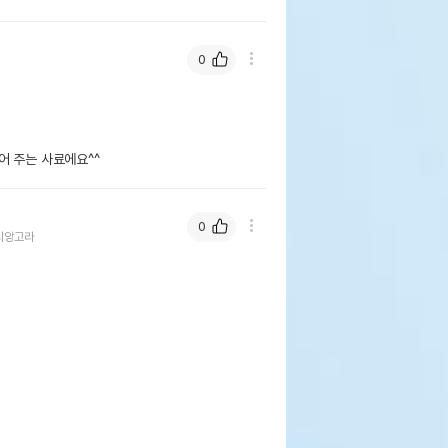
0
어 주는 사료에요^^
0
시앙고라