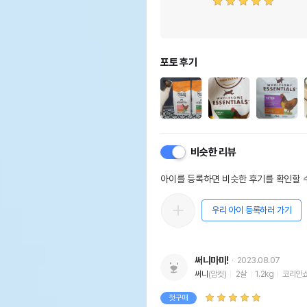
포토 후기
비슷한 리뷰
아이를 등록하면 비슷한 후기를 확인할 수
우리 아이 등록하러 가기
써니마미!
2023.08.07
써니
(암컷)
2살
1.2kg
코리안
첫구매