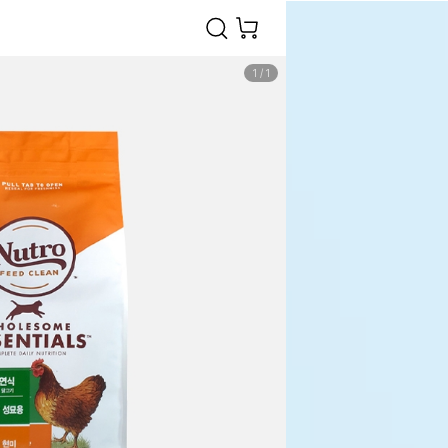
1
/
1