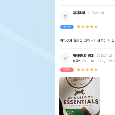
금지옥엽
2023.04.28
첫구매
알갱이가 작아요~까탈스런 애들이 잘 먹
별이빛나는밤에
2023.04.26
팔칠이
(수컷)
1살
2.7kg
터키
재구매