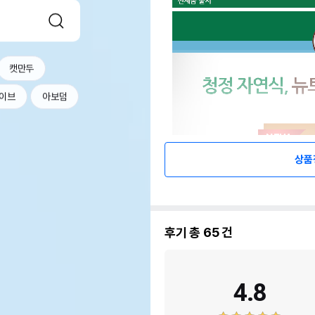
캣만두
이브
아보덤
상품
후기 총
65
건
4.8