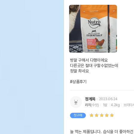
벙말 구해서 다행이에요

다른곳은 절대 구할수없었는데

정말 최네요

#상품후기
정계옥
2023.06.24
리치
(수컷)
1살
4.2kg
브리티
첫구매
늘 먹는 제품입니다. 습식을 더 좋아하긴