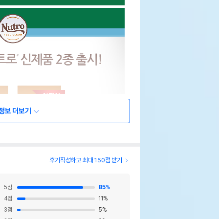
정보 더보기
후기작성하고 최대 150점 받기
5
점
85
%
4
점
11
%
3
점
5
%