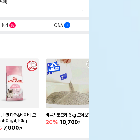
제외)
후기
Q&A
65
7
닌 캣 마더&베이비 모
바른벤토모래 6kg 모아보기
로얄캐닌 캣 인도어 4k
400g/4/10kg)
새 감소
20%
10,700
원
%
7,900
16%
55,000
원
원