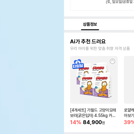
(토, 일요일/공휴일 
상품정보
Ai가 추천 드려요
우리 아이를 위한 맞춤 취향 저격 상품
[4개세트] 가필드 고양이모래
로얄캐
보라(굵은입자) 4.55kg 카사
아보기(
바모래
14%
84,900
39
원