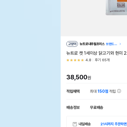
고양이
뉴트로내추럴초이스
브랜드관
이동
뉴트로 캣 1세이상 닭고기와 현미 2.
4.8
후기 65개
38,500
원
적립혜택
최대
150점
적립
배송정보
무료배송
내일배송
21시까지 주문하면