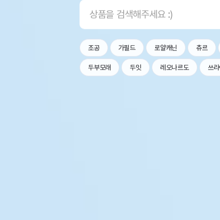
조공
가필드
로얄캐닌
츄르
두부모래
두잇
레오나르도
쓰라