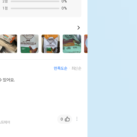
2
점
0
%
1
점
0
%
3
2
만족도순
최신순
 있어요.
0
쇼트헤어