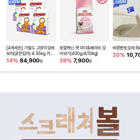
[4개세트] 가필드 고양이모래
로얄캐닌 캣 마더&베이비 모
바른벤토모래 6
보라(굵은입자) 4.55kg 카사
아보기(400g/4/10kg)
20%
10,7
바모래
14%
84,900
39%
7,900
원
원