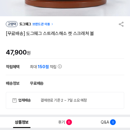
고양이
도그웨그
브랜드관 이동
[무료배송] 도그웨그 스트레스해소 캣 스크래쳐 볼
47,900
원
적립혜택
최대
150점
적립
배송정보
무료배송
업체배송
결제완료 기준 2 ~ 7일 소요 예정
상품정보
후기
Q&A
0
0