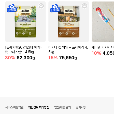
[유통기한26년12월] 아카나
아카나 캣 와일드 프레이리 4.
캐티맨 카샤카샤
캣 그래스랜드 4.5kg
5kg
10%
4,05
30%
62,300
15%
75,650
원
원
서비스 이용약관
개인정보 처리방침
입점/제휴 문의
공지사항