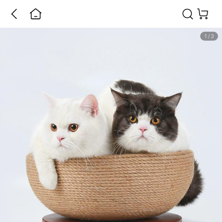
1
/
3