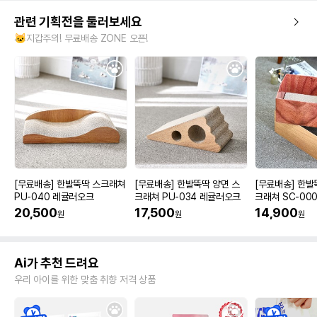
관련 기획전을 둘러보세요
🐱지갑주의! 무료배송 ZONE 오픈!
[무료배송] 한발뚝딱 스크래쳐
[무료배송] 한발뚝딱 양면 스
[무료배송] 한발
PU-040 레귤러오크
크래쳐 PU-034 레귤러오크
크래쳐 SC-000
20,500
17,500
14,900
원
원
원
Ai가 추천 드려요
우리 아이를 위한 맞춤 취향 저격 상품