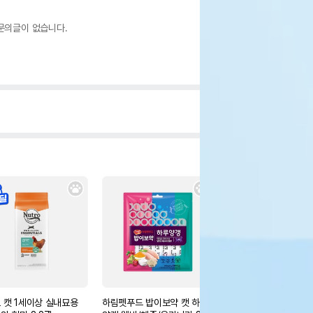
문의글이 없습니다.
 캣 1세이상 실내묘용
하림펫푸드 밥이보약 캣 하루
로얄캐닌 캣 인도어 7+ 