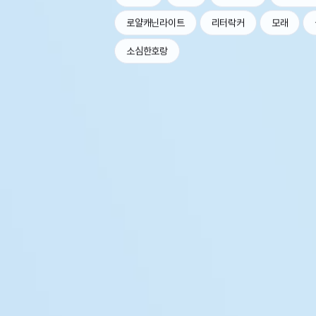
로얄캐닌라이트
리터락커
모래
소심한호랑