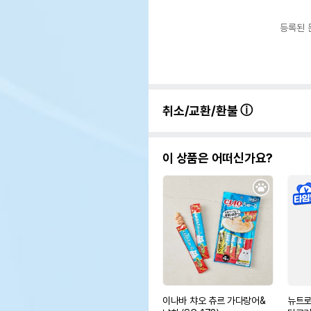
등록된 
취소/교환/환불
이 상품은 어떠신가요?
이나바 챠오 츄르 가다랑어&
뉴트로