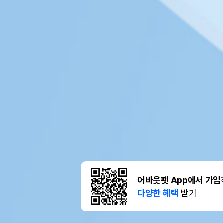
어바웃펫 App에서 가입
다양한 혜택
받기