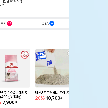
,
다음날 95% 도착
제외)
후기
Q&A
36
0
닌 캣 마더&베이비 모
바른벤토모래 6kg 모아보기
로얄캐닌 캣 인도어 4k
400g/4/10kg)
새 감소
20%
10,700
원
%
7,900
16%
55,000
원
원