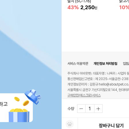
날치 (SC-178)
닭고기
43%
2,250
10
원
서비스 이용약관
개인정보 처리방침
입점
주식회사 어바웃펫
대표자명 : 나옥귀
사업자 등
통신판매업신고번호 : 제 2025-서울금천-238
개인정보관리자 : 김원규 hello@aboutpet.co.
서울특별시 금천구 가산디지털2로 144, 현대테라
구매안전(에스크로)서비스
© copyright (c) www.aboutpet.co.kr all r
하고
수량
장바구니 담기