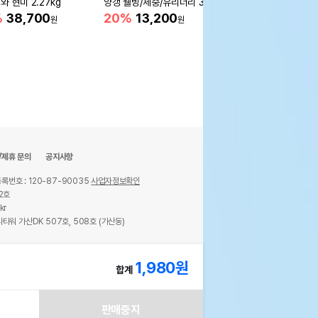
와 현미 2.27kg
양갱 웰빙/체중/유리너리 30
변냄새 감소
개입
%
38,700
20%
13,200
33%
96,590
원
원
원
/제휴 문의
공지사항
록번호 : 120-87-90035
사업자정보확인
2호
kr
타워 가산DK 507호, 508호 (가산동)
ights reserved.
1,980
원
합계
판매중지