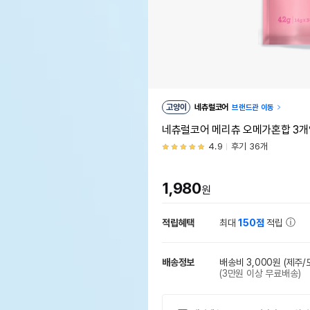
고양이
네츄럴코어
브랜드관 이동
네츄럴코어 메리츄 오메가혼합 3개
4.9
후기 36개
1,980
원
적립혜택
최대
150점
적립
배송정보
배송비 3,000원
(제주/
(3만원 이상 무료배송)