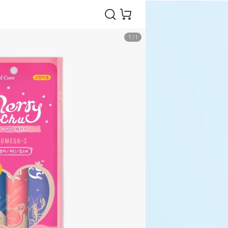
1
/
1