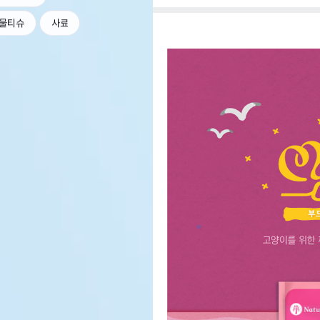
물티슈
사료