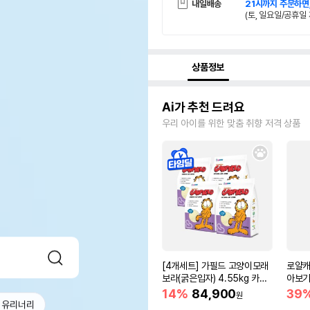
내일배송
21시까지 주문하면
(토, 일요일/공휴일 
상품정보
Ai가 추천 드려요
우리 아이를 위한 맞춤 취향 저격 상품
[4개세트] 가필드 고양이모래
로얄캐
보라(굵은입자) 4.55kg 카사
아보기(
바모래
14%
84,900
39
원
 유리너리