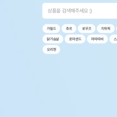
가필드
츄르
로우즈
지위픽
닭가슴살
로마샌드
마따따비
스
오리젠