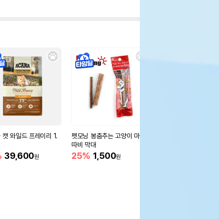
 캣 와일드 프레이리 1.
펫모닝 봉춤추는 고양이 마따
네츄럴코어 누에꼬치 
따비 막대
28%
2,500
원
%
39,600
25%
1,500
원
원