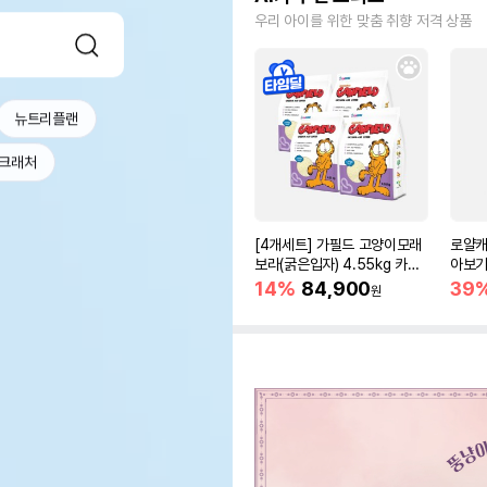
우리 아이를 위한 맞춤 취향 저격 상품
뉴트리플랜
크래처
[4개세트] 가필드 고양이모래
로얄캐
보라(굵은입자) 4.55kg 카사
아보기(
바모래
14%
84,900
39
원