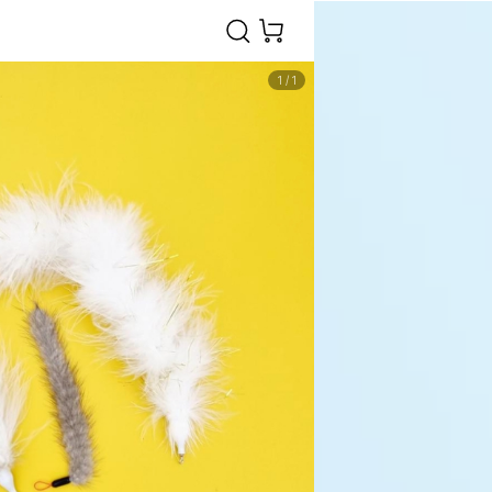
1
/
1