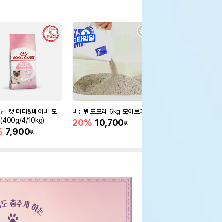
닌 캣 마더&베이비 모
바른벤토모래 6kg 모아보기
로얄캐닌 캣 인도어 4k
400g/4/10kg)
새 감소
20%
10,700
원
%
7,900
16%
55,000
원
원