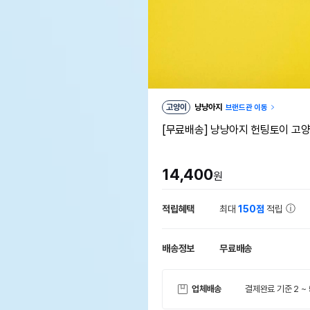
고양이
냥냥아지
브랜드관 이동
[무료배송] 냥냥아지 헌팅토이 고양이
14,400
원
적립혜택
최대
150점
적립
배송정보
무료배송
업체배송
결제완료 기준 2 ~