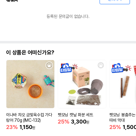
등록된 문의글이 없습니다.
이 상품은 어떠신가요?
이나바 챠오 금빛육수컵 가다
펫모닝 캣닢 화분 세트
펫모닝 봉춤추는
랑어 70g (IMC-132)
따비 막대
25%
3,300
원
23%
1,150
25%
1,50
원