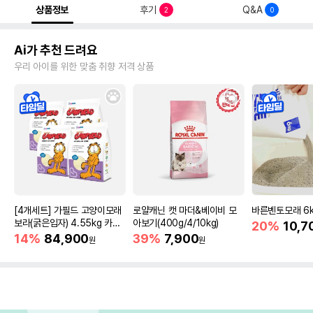
상품정보
후기
Q&A
2
0
Ai가 추천 드려요
우리 아이를 위한 맞춤 취향 저격 상품
[4개세트] 가필드 고양이모래
로얄캐닌 캣 마더&베이비 모
바른벤토모래 6
보라(굵은입자) 4.55kg 카사
아보기(400g/4/10kg)
20%
10,7
바모래
14%
84,900
39%
7,900
원
원