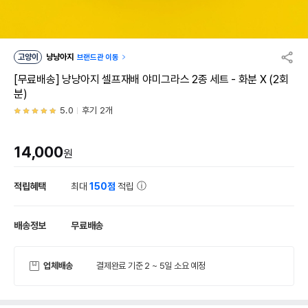
고양이
냥냥아지
브랜드관 이동
[무료배송] 냥냥아지 셀프재배 야미그라스 2종 세트 - 화분 X (2회
분)
5.0
후기 2개
14,000
원
적립혜택
최대
150점
적립
배송정보
무료배송
업체배송
결제완료 기준 2 ~ 5일 소요 예정