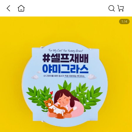
1
/
4