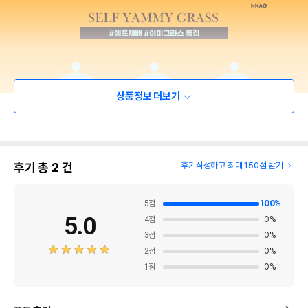
상품정보 더보기
후기 총
2
건
후기작성하고 최대 150점 받기
5
점
100
%
5.0
4
점
0
%
3
점
0
%
2
점
0
%
1
점
0
%