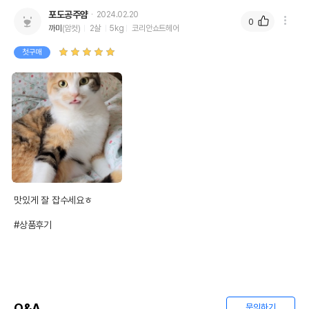
포도공주얌
2024.02.20
0
까미
(암컷)
2살
5kg
코리안쇼트헤어
첫구매
맛있게 잘 잡수세요ㅎ

#상품후기
Q&A
문의하기