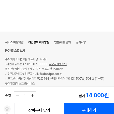
서비스 이용약관
개인정보 처리방침
입점/제휴 문의
공지사항
PC버전으로 보기
주식회사 어바웃펫
대표자명 : 나옥귀
사업자 등록번호 : 120-87-90035
사업자정보확인
통신판매업신고번호 : 제 2025-서울금천-2382호
개인정보관리자 : 김원규 hello@aboutpet.co.kr
서울특별시 금천구 가산디지털2로 144, 현대테라타워 가산DK 507호, 508호 (가산동)
구매안전(에스크로)서비스
© copyright (c) www.aboutpet.co.kr all rights reserved.
14,000
원
수량
합계
장바구니 담기
구매하기