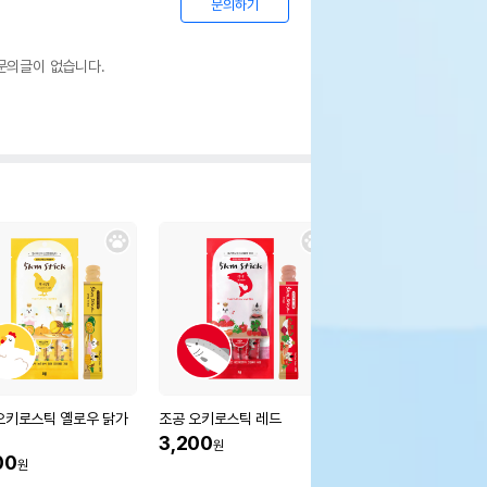
문의하기
문의글이 없습니다.
오키로스틱 옐로우 닭가
조공 오키로스틱 레드
펫모닝 봉춤추는 고양이
따비 막대
3,200
원
00
25%
1,500
원
원