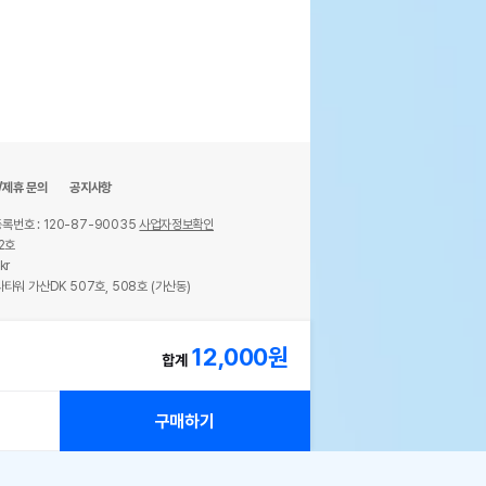
/제휴 문의
공지사항
록번호 : 120-87-90035
사업자정보확인
2호
kr
타워 가산DK 507호, 508호 (가산동)
ights reserved.
12,000
원
합계
구매하기