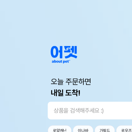
오늘 주문하면
내일 도착!
로얄캐닌
이나바
가필드
로우즈