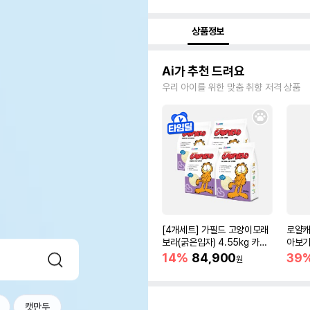
상품정보
Ai가 추천 드려요
우리 아이를 위한 맞춤 취향 저격 상품
[4개세트] 가필드 고양이모래
로얄캐
보라(굵은입자) 4.55kg 카사
아보기(
바모래
14%
84,900
39
원
캣만두