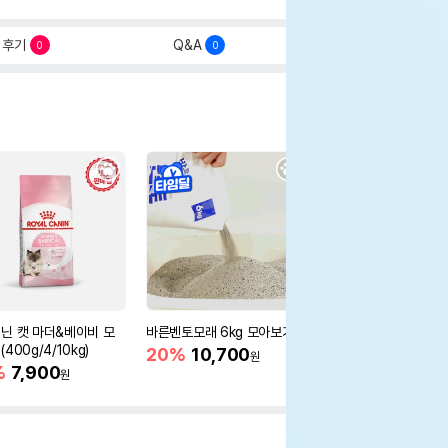
후기
Q&A
0
0
닌 캣 마더&베이비 모
바른벤토모래 6kg 모아보기
로얄캐닌 캣 인도어 4k
400g/4/10kg)
새 감소
20%
10,700
원
%
7,900
16%
55,000
원
원