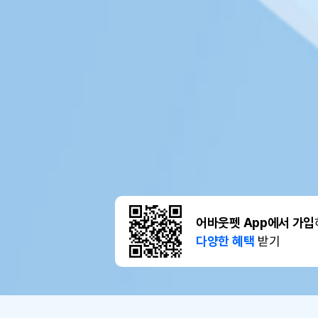
어바웃펫 App에서 가입
다양한 혜택
받기