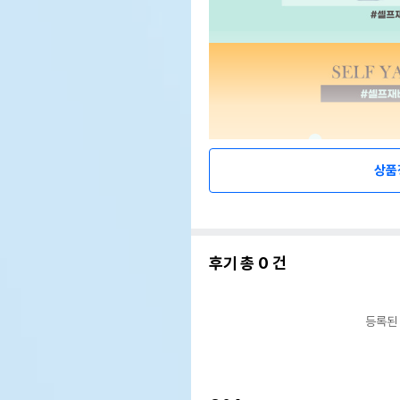
상품
후기 총
0
건
등록된