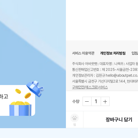
서비스 이용약관
개인정보 처리방침
입점
주식회사 어바웃펫
대표자명 : 나옥귀
사업자 등
통신판매업신고번호 : 제 2025-서울금천-238
개인정보관리자 : 김원규 hello@aboutpet.co.
서울특별시 금천구 가산디지털2로 144, 현대테라
구매안전(에스크로)서비스
© copyright (c) www.aboutpet.co.kr all r
하고
수량
장바구니 담기
찜