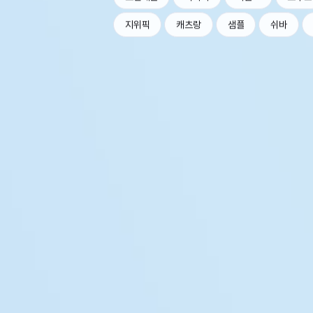
지위픽
캐츠랑
샘플
쉬바