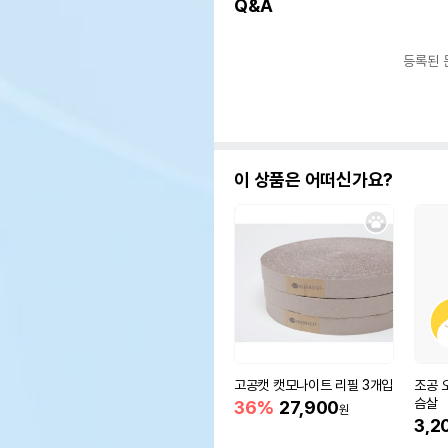
Q&A
등록된 
이 상품은 어떠신가요?
고공캣 캣모나이트 리필 3개입
조공 
슴살
36%
27,900
원
3,2