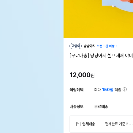
고양이
냥냥아지
브랜드관 이동
[무료배송] 냥냥아지 셀프재배 야미그
12,000
원
적립혜택
최대
150점
적립
배송정보
무료배송
업체배송
결제완료 기준 2 ~