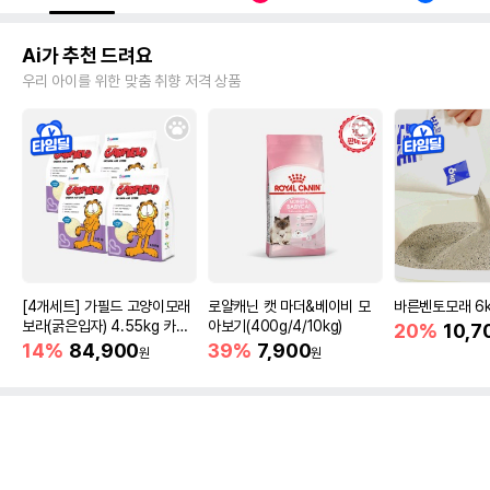
Ai가 추천 드려요
우리 아이를 위한 맞춤 취향 저격 상품
[4개세트] 가필드 고양이모래
로얄캐닌 캣 마더&베이비 모
바른벤토모래 6
보라(굵은입자) 4.55kg 카사
아보기(400g/4/10kg)
20%
10,7
바모래
14%
84,900
39%
7,900
원
원