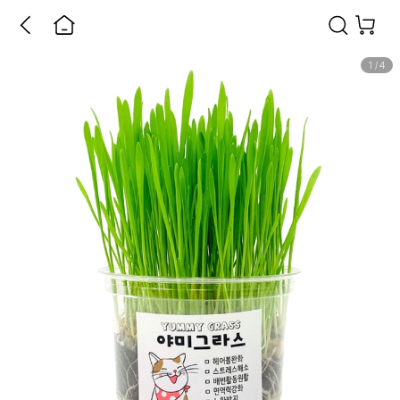
1
/
4