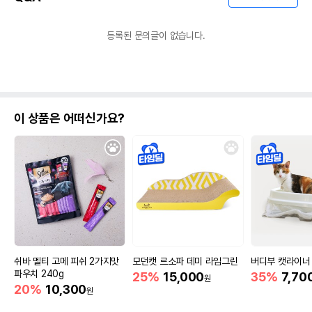
등록된 문의글이 없습니다.
이 상품은 어떠신가요?
쉬바 멜티 고메 피쉬 2가지맛
모던캣 르소파 데미 라임그린
버디부 캣라이너 
파우치 240g
25%
15,000
35%
7,70
원
20%
10,300
원