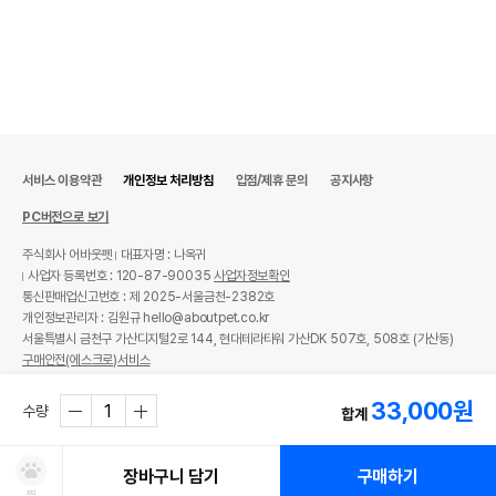
서비스 이용약관
개인정보 처리방침
입점/제휴 문의
공지사항
PC버전으로 보기
주식회사 어바웃펫
대표자명 : 나옥귀
사업자 등록번호 : 120-87-90035
사업자정보확인
통신판매업신고번호 : 제 2025-서울금천-2382호
개인정보관리자 : 김원규 hello@aboutpet.co.kr
서울특별시 금천구 가산디지털2로 144, 현대테라타워 가산DK 507호, 508호 (가산동)
구매안전(에스크로)서비스
© copyright (c) www.aboutpet.co.kr all rights reserved.
33,000
원
수량
합계
장바구니 담기
구매하기
찜