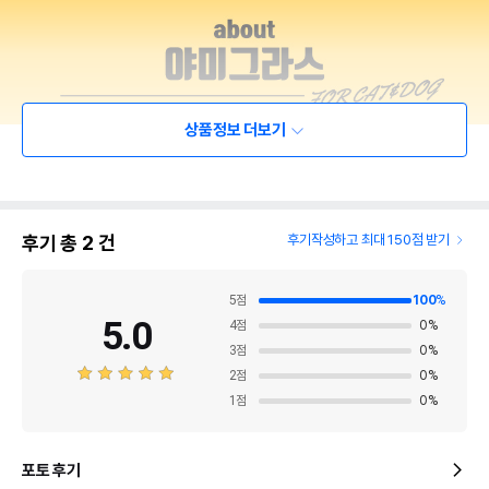
상품정보 더보기
후기 총
2
건
후기작성하고 최대 150점 받기
5
점
100
%
5.0
4
점
0
%
3
점
0
%
2
점
0
%
1
점
0
%
포토 후기