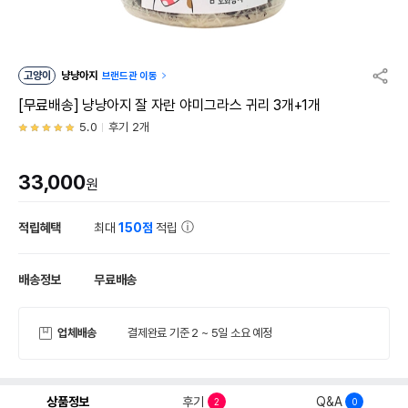
고양이
냥냥아지
브랜드관 이동
[무료배송] 냥냥아지 잘 자란 야미그라스 귀리 3개+1개
5.0
후기 2개
33,000
원
적립혜택
최대
150점
적립
배송정보
무료배송
업체배송
결제완료 기준 2 ~ 5일 소요 예정
상품정보
후기
Q&A
2
0