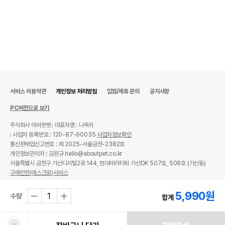
서비스 이용약관
개인정보 처리방침
입점/제휴 문의
공지사항
PC버전으로 보기
주식회사 어바웃펫
대표자명 : 나옥귀
사업자 등록번호 : 120-87-90035
사업자정보확인
통신판매업신고번호 : 제 2025-서울금천-2382호
개인정보관리자 : 김원규 hello@aboutpet.co.kr
서울특별시 금천구 가산디지털2로 144, 현대테라타워 가산DK 507호, 508호 (가산동)
구매안전(에스크로)서비스
© copyright (c) www.aboutpet.co.kr all rights reserved.
5,990
원
수량
합계