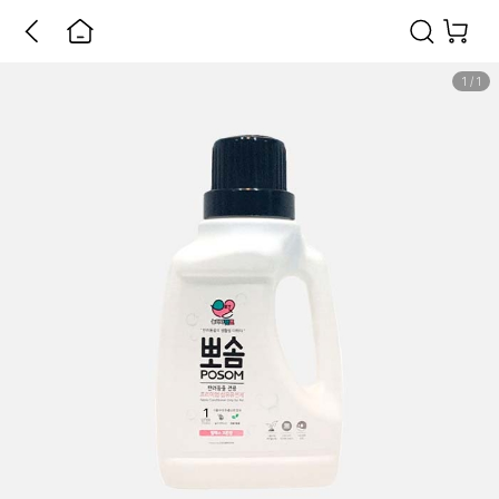
1
/
1