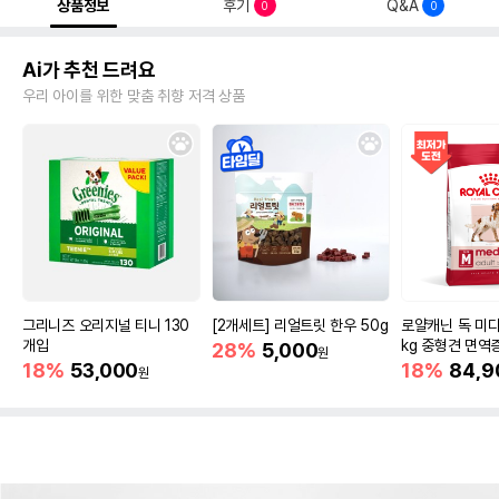
상품정보
후기
Q&A
0
0
Ai가 추천 드려요
우리 아이를 위한 맞춤 취향 저격 상품
그리니즈 오리지널 티니 130
[2개세트] 리얼트릿 한우 50g
로얄캐닌 독 미디
개입
kg 중형견 면역
28%
5,000
원
18%
53,000
18%
84,9
원