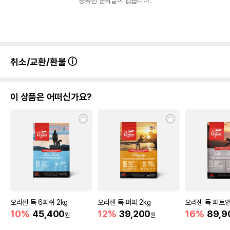
등록된 문의글이 없습니다.
취소/교환/환불
이 상품은 어떠신가요?
오리젠 독 6피쉬 2kg
오리젠 독 퍼피 2kg
오리젠 독 피트앤
10%
45,400
12%
39,200
16%
89,9
원
원