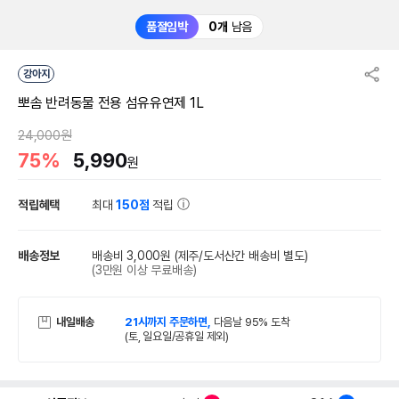
품절임박
0개
남음
강아지
뽀솜 반려동물 전용 섬유유연제 1L
24,000원
75%
5,990
원
적립혜택
최대
150점
적립
배송정보
배송비 3,000원
(제주/도서산간 배송비 별도)
(3만원 이상 무료배송)
내일배송
21시까지 주문하면,
다음날 95% 도착
(토, 일요일/공휴일 제외)