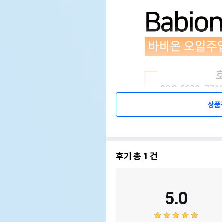
상품
후기 총
1
건
5.0