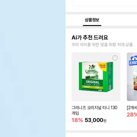
상품정보
Ai가 추천 드려요
우리 아이를 위한 맞춤 취향 저격 상품
그리니즈 오리지널 티니 130
[2개
개입
28
18%
53,000
원