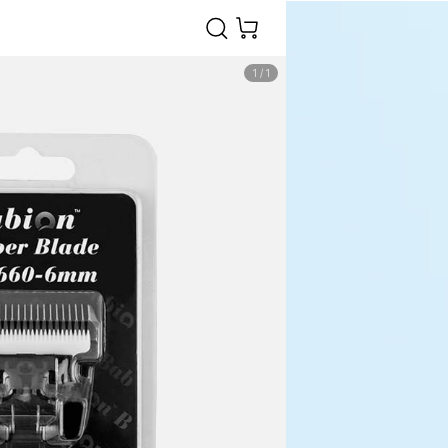
1
/
1