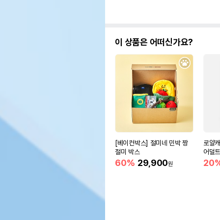
이 상품은 어떠신가요?
[베이컨박스] 절미네 민박 짱
로얄캐
절미 박스
어덜트
60%
29,900
20
원