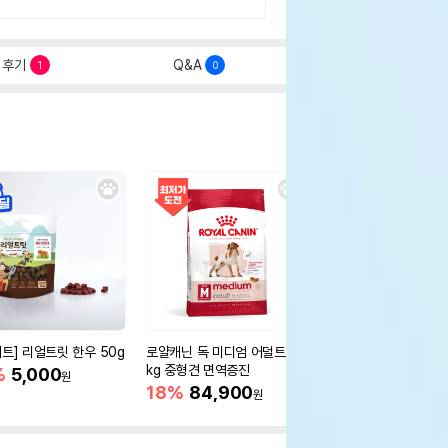
후기
Q&A
1
0
세트] 리얼트릿 한우 50g
로얄캐닌 독 미디엄 어덜트 10
오리젠 독 스몰브리드 4
kg 중형견 면역증진
%
5,000
15%
75,400
원
원
18%
84,900
원