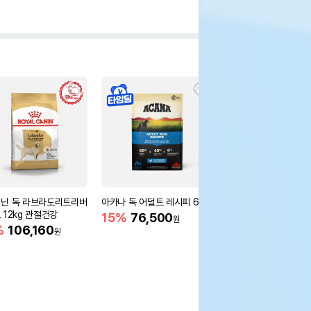
닌 독 라브라도리트리버
아카나 독 어덜트 레시피 6kg
아카나 독 어덜트 스몰
 12kg 관절건강
레시피 6kg
15%
76,500
원
%
106,160
15%
76,500
원
원