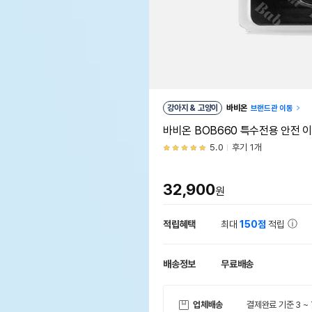
강아지 & 고양이
바비온
브랜드관 이동
바비온 BOB660 특수전용 안전 
5.0
후기 1개
32,900
원
적립혜택
최대
150점
적립
배송정보
무료배송
업체배송
결제완료 기준 3 ~