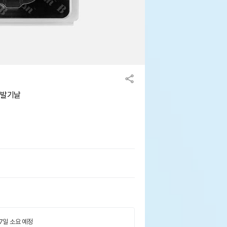
이발기날
 7일 소요 예정