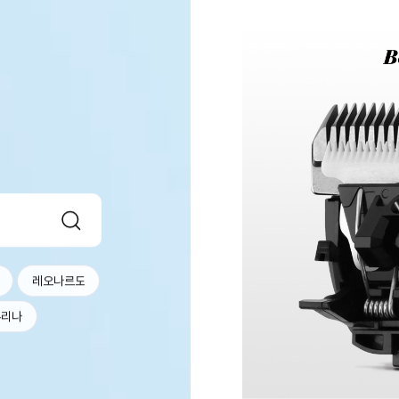
레오나르도
퓨리나