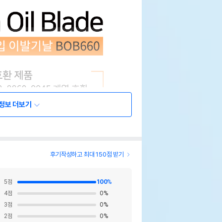
정보 더보기
후기작성하고 최대 150점 받기
5
점
100
%
4
점
0
%
3
점
0
%
2
점
0
%