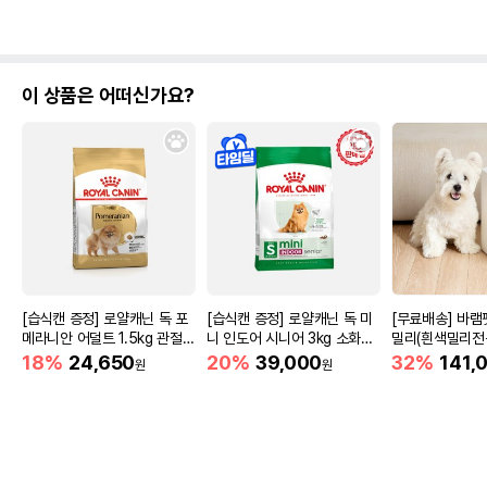
이 상품은 어떠신가요?
[습식캔 증정] 로얄캐닌 독 포
[습식캔 증정] 로얄캐닌 독 미
[무료배송] 바
메라니안 어덜트 1.5kg 관절건
니 인도어 시니어 3kg 소화도
밀리(흰색밀리전
강
움
함)
18%
24,650
20%
39,000
32%
141,
원
원