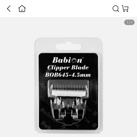
1
/
1