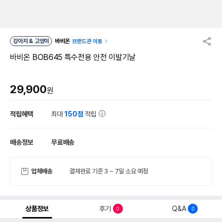
강아지 & 고양이
바비온
브랜드관 이동
바비온 BOB645 특수전용 안전 이발기날
29,900
원
적립혜택
최대
150점
적립
배송정보
무료배송
업체배송
결제완료 기준 3 ~ 7일 소요 예정
상품정보
후기
Q&A
0
0