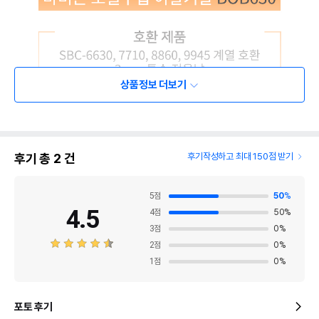
상품정보 더보기
후기 총
2
건
후기작성하고 최대 150점 받기
5
점
50
%
4.5
4
점
50
%
3
점
0
%
2
점
0
%
1
점
0
%
포토 후기