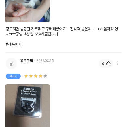
장모지만 궁딩털 자르려구 구매해봤어요~  절삭력 좋은데 ㅋㅋ 처음이라 영~
~ ㅠㅜ궁딩 초상권 보호해줄랍니다

#상품후기
콩뚠뚠맘
2022.03.25
0
첫구매