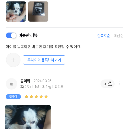
비슷한 리뷰
만족도순
최신순
아이를 등록하면 비슷한 후기를 확인할 수 있어요.
우리 아이 등록하러 가기
콩이쥐
2024.03.25
0
톰
(수컷)
1살
3.4kg
말티즈
첫구매