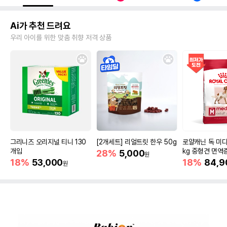
Ai가 추천 드려요
우리 아이를 위한 맞춤 취향 저격 상품
그리니즈 오리지널 티니 130
[2개세트] 리얼트릿 한우 50g
로얄캐닌 독 미디
개입
kg 중형견 면역
28%
5,000
원
18%
53,000
18%
84,9
원