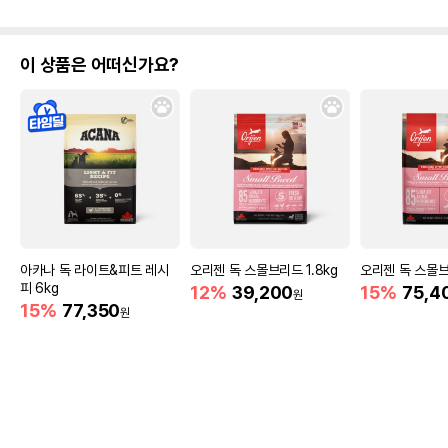
이 상품은 어떠신가요?
아카나 독 라이트&피트 레시
오리젠 독 스몰브리드 1.8kg
오리젠 독 스몰브
피 6kg
12%
39,200
15%
75,4
원
15%
77,350
원