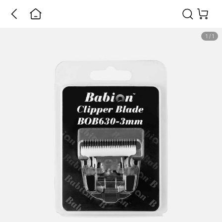
1
/
1