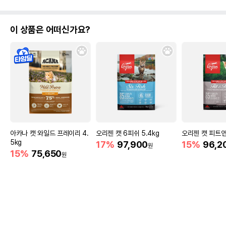
이 상품은 어떠신가요?
아카나 캣 와일드 프레이리 4.
오리젠 캣 6피쉬 5.4kg
오리젠 캣 피트앤
5kg
17%
97,900
15%
96,2
원
15%
75,650
원