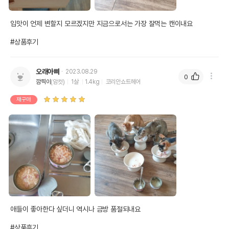
입맛이 언제 변할지 모르겠지만 지금으로서는 가장 잘먹는 캔이내요

#상품후기
오래아빠
2023.08.29
0
깜찍이
(암컷)
1살
1.4kg
코리안쇼트헤어
재구매
애들이 좋아한다 싶더니 역시나 금방 품절되내요

#상품후기