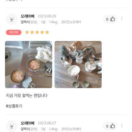
오래아빠
2023.08.29
0
깜찍이
(암컷)
1살
1.4kg
코리안쇼트헤어
재구매
지금 가장 잘먹는 캔입니다

#상품후기
오래아빠
2023.08.27
0
깜찍이
(암컷)
1살
1.4kg
코리안쇼트헤어