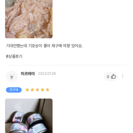
어바웃펫//1644-9625
또는 소비자상담 관련
전화번호
유통기한이 최소 2026.12.06이거나 그
이후인 상품이 출고됩니다.
유통기한
단, 상품명에 유통기한 명시된 경우, 해당
유통기한을 따릅니다.
기대안했는데 기호성이 좋아 재구매 의향 있어요.

#상품후기
미르레이
2023.01.28
0
첫구매