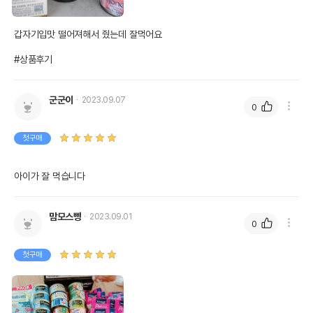
갑자기입맛 떨어져해서 줬는데 잘먹어요

#상품후기
군군이
2023.09.07
0
첫구매
아이가 잘 먹습니다
맘모스빵
2023.09.01
0
첫구매