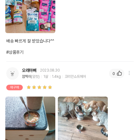
배송 빠르게 잘 받았습니다^^

#상품후기
오래아빠
2023.08.30
0
깜찍이
(암컷)
1살
1.4kg
코리안쇼트헤어
재구매