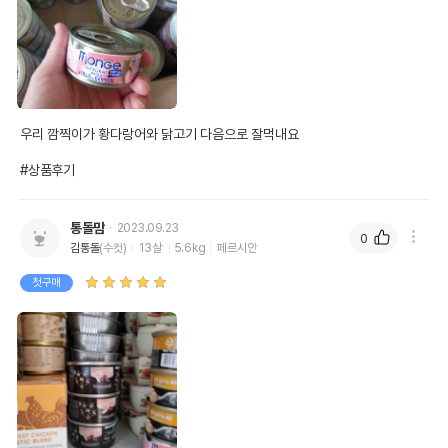
우리 깜찍이가 황다랑어와 닭고기 다음으로 잘먹내요 

#상품후기
통돌맘
2023.09.23
0
김통돌
(수컷)
13살
5.6kg
페르시안
첫구매