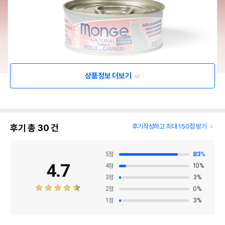
상품정보 더보기
후기 총
30
건
후기작성하고 최대 150점 받기
5
점
83
%
4.7
4
점
10
%
3
점
3
%
2
점
0
%
1
점
3
%