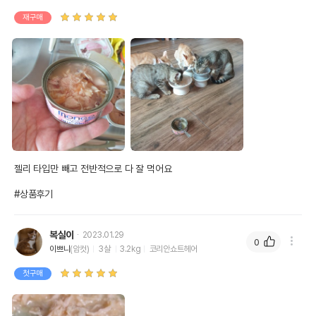
재구매
상품 필수 정보
젤리 타입만 빼고 전반적으로 다 잘 먹어요

품명 및 모델명
몬지 내추럴 닭고기와 새우 80g
#상품후기
법에 의한 인증,허가 등을
상세페이지 참조
받았음을 확인할수 있는
경우 그에 대한 사항
복실이
2023.01.29
0
제조국 또는 원산지
태국
이쁘니
(암컷)
3살
3.2kg
코리안쇼트헤어
제조자,수입품의 경우
첫구매
몬지
수입자를 함께 표기
AS책임자와 전화번호