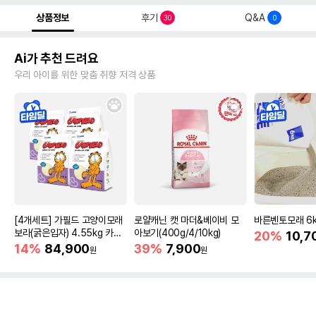
상품정보
후기
Q&A
30
0
Ai가 추천 드려요
우리 아이를 위한 맞춤 취향 저격 상품
[4개세트] 가필드 고양이모래
로얄캐닌 캣 마더&베이비 모
바른벤토모래 6
보라(굵은입자) 4.55kg 카사
아보기(400g/4/10kg)
20%
10,7
바모래
14%
84,900
39%
7,900
원
원