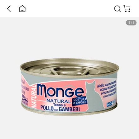
1
/
1