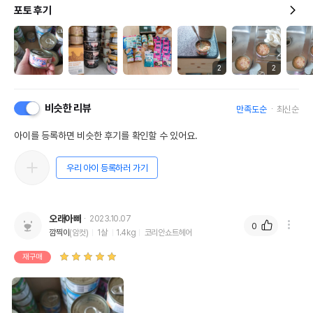
포토 후기
2
2
비슷한 리뷰
만족도순
최신순
아이를 등록하면 비슷한 후기를 확인할 수 있어요.
우리 아이 등록하러 가기
오래아빠
2023.10.07
0
깜찍이
(암컷)
1살
1.4kg
코리안쇼트헤어
재구매