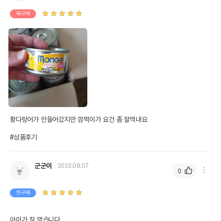
재구매
황다랑어가 안들어갔지만 깜찍이가 요건 좀 잘먹내요

#상품후기
군군이
2023.09.07
0
첫구매
아이가 잘 먹습니다