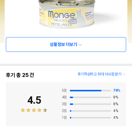
상품정보 더보기
후기 총
25
건
후기작성하고 최대 150점 받기
5
점
76
%
4.5
4
점
8
%
3
점
8
%
2
점
4
%
1
점
4
%