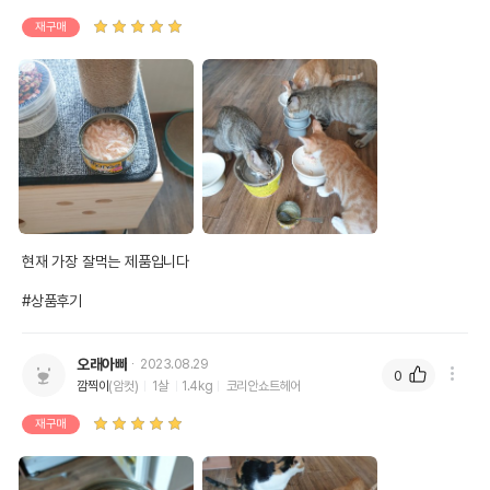
칼슘
0.01%
0.06%
재구매
인
0.1%
0.56%
오메가3
0%
0%
오메가6
0%
0%
수분
82%
탄수화물
1.1%
현재 가장 잘먹는 제품입니다

비타민 A 2000 IU/Kg 비타민 D3 200 IU/Kg
기타성분
비타민 E (Alfa-tocoferol) 25mg/Kg
#상품후기
상세 정보
오래아빠
2023.08.29
0
깜찍이
(암컷)
1살
1.4kg
코리안쇼트헤어
원료구성
닭고기 75%,쌀싸라기,프락토올리고당(FOS)
재구매
제품 타입
캔
* 브랜드사에서 제공한 정보로 모든 책임은 브랜드사에 있습니다.
* 해당 정보는 브랜드사 사정에 의해 일부 변경될 수 있습니다.