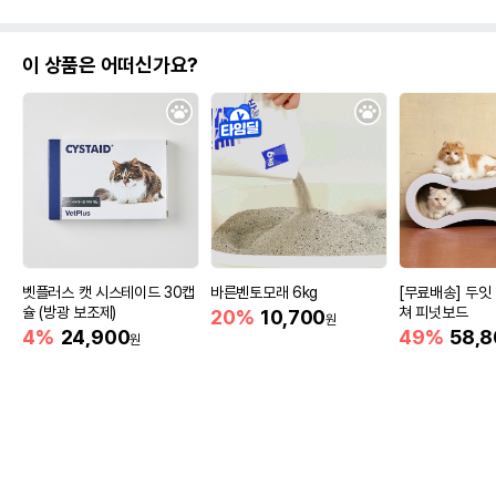
이 상품은 어떠신가요?
벳플러스 캣 시스테이드 30캡
바른벤토모래 6kg
[무료배송] 두잇
슐 (방광 보조제)
쳐 피넛보드
20%
10,700
원
4%
24,900
49%
58,8
원