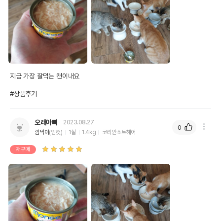
상품 필수 정보
품명 및 모델명
몬지 댈리켓 닭가슴살 80g
법에 의한 인증,허가 등을
상세페이지 참조
받았음을 확인할수 있는
지금 가장 잘먹는 캔이내요

경우 그에 대한 사항
#상품후기
제조국 또는 원산지
이탈리아
제조자,수입품의 경우
몬지
오래아빠
2023.08.27
수입자를 함께 표기
0
깜찍이
(암컷)
1살
1.4kg
코리안쇼트헤어
AS책임자와 전화번호
어바웃펫//1644-9617
재구매
또는 소비자상담 관련
전화번호
유통기한이 최소 2026.12.04이거나 그
이후인 상품이 출고됩니다.
유통기한
단, 상품명에 유통기한 명시된 경우, 해당
유통기한을 따릅니다.