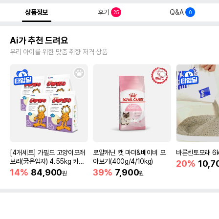
상품정보
후기
Q&A
25
0
Ai가 추천 드려요
우리 아이를 위한 맞춤 취향 저격 상품
[4개세트] 가필드 고양이모래
로얄캐닌 캣 마더&베이비 모
바른벤토모래 6
보라(굵은입자) 4.55kg 카사
아보기(400g/4/10kg)
20%
10,7
바모래
14%
84,900
39%
7,900
원
원