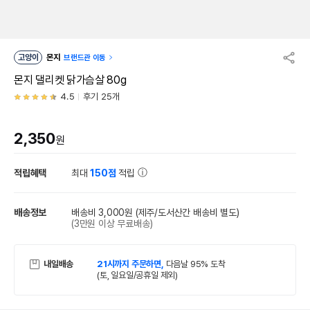
고양이
몬지
브랜드관 이동
몬지 댈리켓 닭가슴살 80g
4.5
후기 25개
2,350
원
적립혜택
최대
150점
적립
배송정보
배송비 3,000원
(제주/도서산간 배송비 별도)
(3만원 이상 무료배송)
내일배송
21시까지 주문하면,
다음날 95% 도착
(토, 일요일/공휴일 제외)