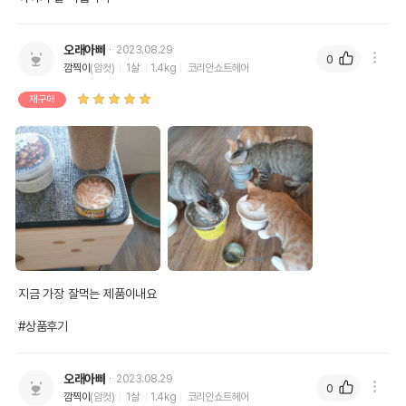
오래아빠
2023.08.29
0
깜찍이
(암컷)
1살
1.4kg
코리안쇼트헤어
재구매
영양정보
제품표기함량
수분제외함량
지금 가장 잘먹는 제품이내요

조단백질
16%
88.89%
#상품후기
조지방
0.3%
1.67%
조섬유질
0.5%
2.78%
오래아빠
2023.08.29
0
조회분
1%
5.56%
깜찍이
(암컷)
1살
1.4kg
코리안쇼트헤어