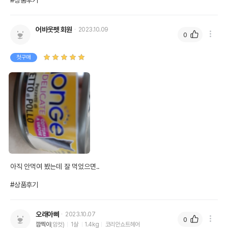
#상품후기
어바웃펫 회원
2023.10.09
0
첫구매
아직 안먹여 봤는데 잘 먹었으면..

#상품후기
오래아빠
2023.10.07
0
깜찍이
(암컷)
1살
1.4kg
코리안쇼트헤어