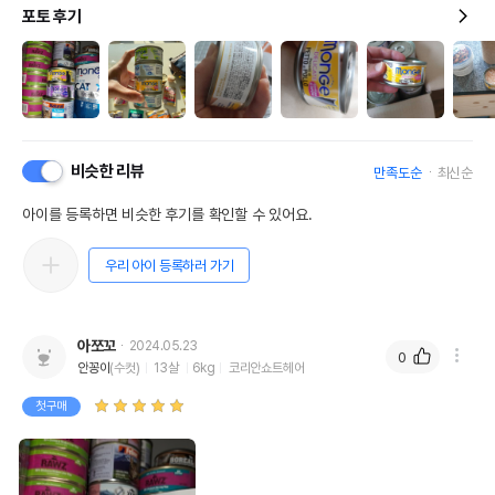
포토 후기
비슷한 리뷰
만족도순
최신순
아이를 등록하면 비슷한 후기를 확인할 수 있어요.
우리 아이 등록하러 가기
아쪼꼬
2024.05.23
0
안꽁이
(수컷)
13살
6kg
코리안쇼트헤어
첫구매