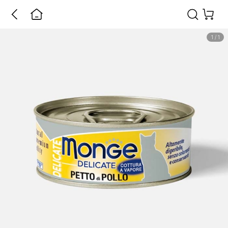
1
/
1