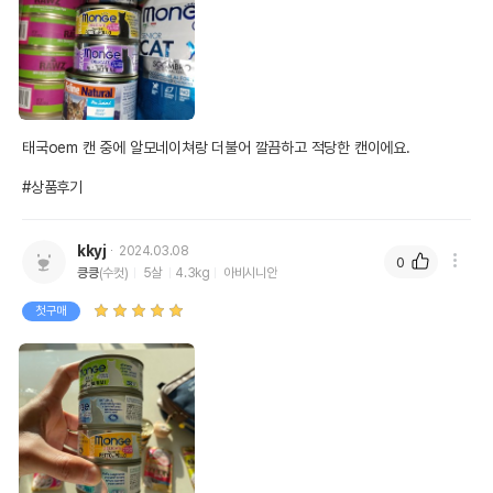
태국oem 캔 중에 알모네이쳐랑 더불어 깔끔하고 적당한 캔이에요.

#상품후기
kkyj
2024.03.08
0
킁킁
(수컷)
5살
4.3kg
아비시니안
첫구매