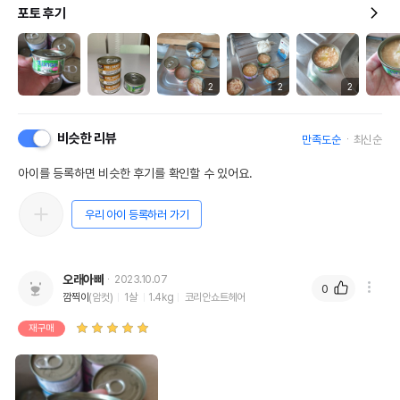
포토 후기
2
2
2
비슷한 리뷰
만족도순
최신순
아이를 등록하면 비슷한 후기를 확인할 수 있어요.
우리 아이 등록하러 가기
오래아빠
2023.10.07
0
깜찍이
(암컷)
1살
1.4kg
코리안쇼트헤어
재구매