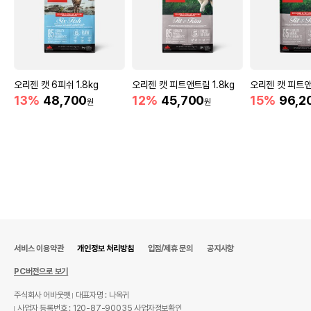
오리젠 캣 6피쉬 1.8kg
오리젠 캣 피트앤트림 1.8kg
오리젠 캣 피트앤
13%
48,700
12%
45,700
15%
96,2
원
원
서비스 이용약관
개인정보 처리방침
입점/제휴 문의
공지사항
PC버전으로 보기
주식회사 어바웃펫
대표자명 : 나옥귀
사업자 등록번호 : 120-87-90035
사업자정보확인