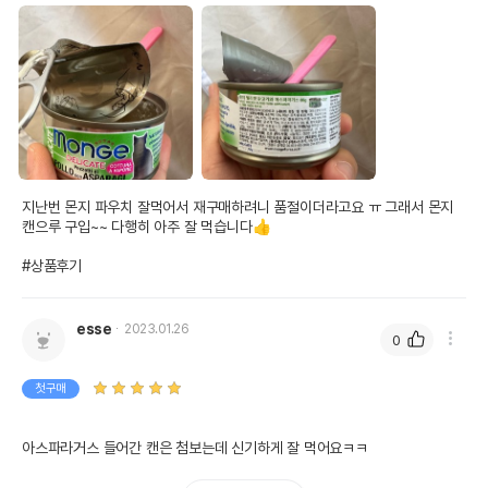
상품 필수 정보
품명 및 모델명
몬지 댈리켓 닭고기와 아스파라거스 80g
법에 의한 인증,허가 등을
상세페이지 참조
받았음을 확인할수 있는
경우 그에 대한 사항
제조국 또는 원산지
이탈리아
지난번 몬지 파우치 잘먹어서 재구매하려니 품절이더라고요 ㅠ 그래서 몬지 
캔으루 구입~~ 다행히 아주 잘 먹습니다👍

제조자,수입품의 경우
몬지
수입자를 함께 표기
#상품후기
AS책임자와 전화번호
어바웃펫//1644-9615
또는 소비자상담 관련
esse
전화번호
2023.01.26
0
유통기한이 최소 2026.12.04이거나 그
이후인 상품이 출고됩니다.
첫구매
유통기한
단, 상품명에 유통기한 명시된 경우, 해당
유통기한을 따릅니다.
아스파라거스 들어간 캔은 첨보는데 신기하게 잘 먹어요ㅋㅋ