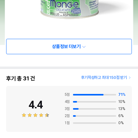
상품정보 더보기
후기 총
31
건
후기작성하고 최대 150점 받기
5
점
71
%
4.4
4
점
10
%
3
점
13
%
2
점
6
%
1
점
0
%