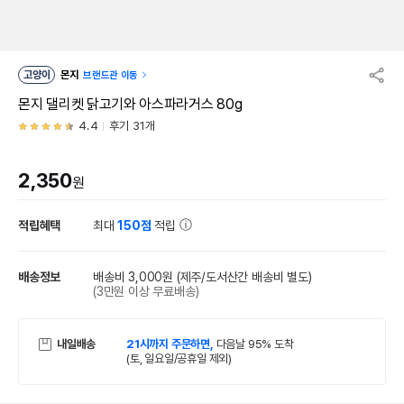
고양이
몬지
브랜드관 이동
몬지 댈리켓 닭고기와 아스파라거스 80g
4.4
후기 31개
2,350
원
적립혜택
최대
150점
적립
배송정보
배송비 3,000원
(제주/도서산간 배송비 별도)
(3만원 이상 무료배송)
내일배송
21시까지 주문하면,
다음날 95% 도착
(토, 일요일/공휴일 제외)