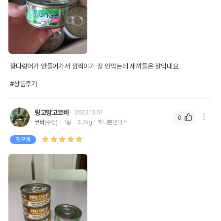
황다랑어가 안들어가서 깜찍이가 잘 안먹는데 새끼들은 잘먹내요

#상품후기
링고망고코비
2023.10.01
0
코비
(수컷)
1살
3.2kg
하나뿐인믹스
첫구매