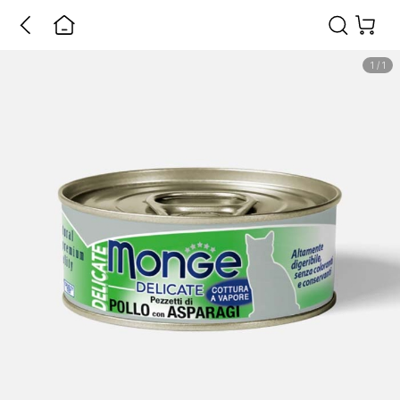
1
/
1