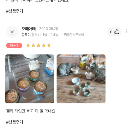
아 많이 구매하지 못한다는게 아쉽내요

#상품후기
오래아빠
2023.08.29
0
깜찍이
(암컷)
1살
1.4kg
코리안쇼트헤어
재구매
젤리 타입만 빼고 다 잘 먹내요 

#상품후기