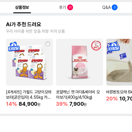
상품정보
후기
Q&A
31
0
Ai가 추천 드려요
우리 아이를 위한 맞춤 취향 저격 상품
[4개세트] 가필드 고양이모래
로얄캐닌 캣 마더&베이비 모
바른벤토모래 6
보라(굵은입자) 4.55kg 카사
아보기(400g/4/10kg)
20%
10,7
바모래
14%
84,900
39%
7,900
원
원