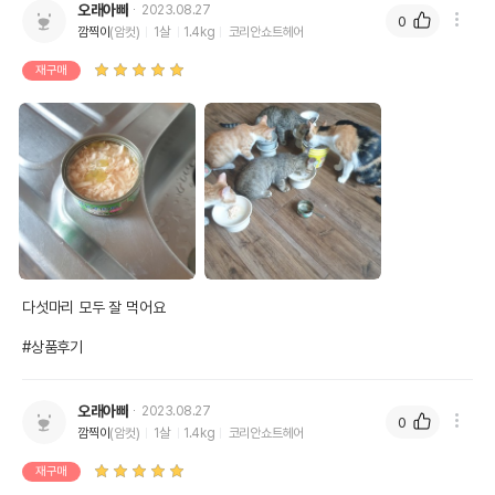
오래아빠
2023.08.27
0
깜찍이
(암컷)
1살
1.4kg
코리안쇼트헤어
재구매
다섯마리 모두 잘 먹어요

#상품후기
오래아빠
2023.08.27
0
깜찍이
(암컷)
1살
1.4kg
코리안쇼트헤어
재구매