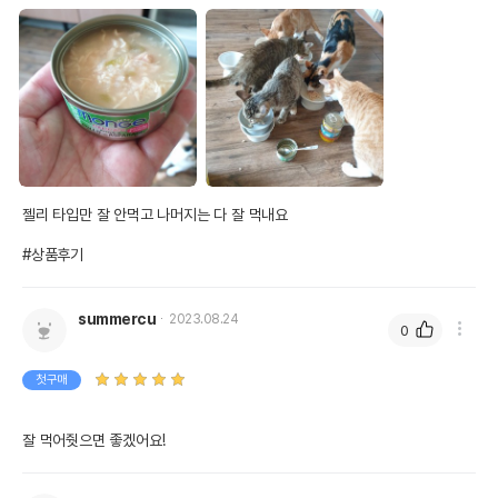
젤리 타입만 잘 안먹고 나머지는 다 잘 먹내요

영양정보
#상품후기
제품표기함량
수분제외함량
summercu
2023.08.24
조단백질
16%
88.89%
0
조지방
0.3%
1.67%
첫구매
조섬유질
0.5%
2.78%
잘 먹어줫으면 좋겠어요!
조회분
1%
5.56%
칼슘
0.01%
0.06%