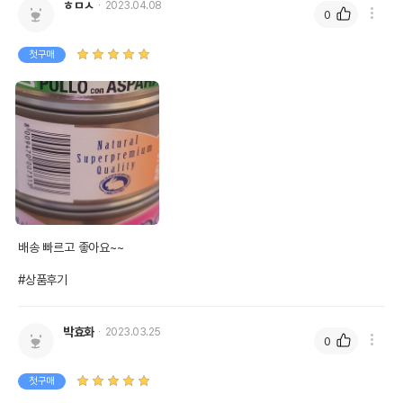
ㅎㅁㅅ
2023.04.08
0
인
0.1%
0.56%
오메가3
0%
0%
첫구매
오메가6
0%
0%
수분
82%
탄수화물
1.1%
비타민 A 2000 IU/Kg 비타민 D3 200 IU/Kg
기타성분
비타민 E (Alfa-tocoferol) 25mg/Kg
배송 빠르고 좋아요~~

상세 정보
#상품후기
쌀,닭고기 70%,프락토올리고당(FOS),아스파라
원료구성
거스 5%
박효화
2023.03.25
제품 타입
캔
0
* 브랜드사에서 제공한 정보로 모든 책임은 브랜드사에 있습니다.
첫구매
* 해당 정보는 브랜드사 사정에 의해 일부 변경될 수 있습니다.