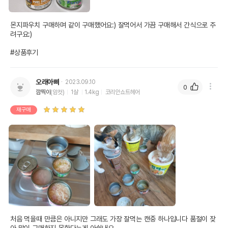
몬지파우치 구매하며 같이 구매했어요:) 잘먹어서 가끔 구매해서 간식으로 주
려구요:)

#상품후기
오래아빠
2023.09.10
0
깜찍이
(암컷)
1살
1.4kg
코리안쇼트헤어
재구매
처음 먹을때 만큼은 아니지만 그래도 가장 잘먹는 캔중 하나입니다 품절이 잦