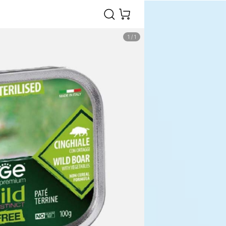
1
/
1