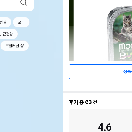
텅살
로마
닌 근건강
로얄캐닌 샴
상품
후기 총
63
건
4.6