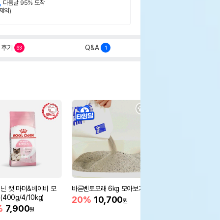
,
다음날 95% 도착
제외)
후기
Q&A
63
1
닌 캣 마더&베이비 모
바른벤토모래 6kg 모아보기
로얄캐닌 캣 인도어 4k
400g/4/10kg)
새 감소
20%
10,700
원
%
7,900
16%
55,000
원
원