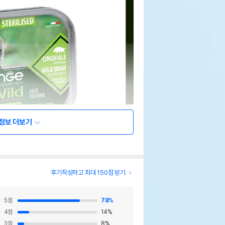
정보 더보기
후기작성하고 최대 150점 받기
5
점
78
%
4
점
14
%
3
점
8
%