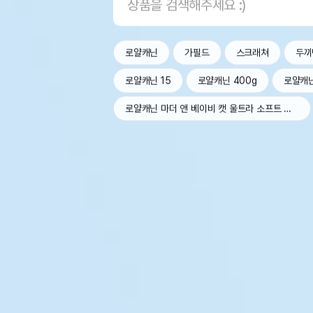
로얄캐닌
가필드
스크래쳐
두끼
로얄캐닌 15
로얄캐닌 400g
로얄캐
로얄캐닌 마더 앤 베이비 캣 울트라 소프트 무스 트레이 100g