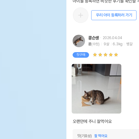
아이를 등록하면 비슷한 후기를 확인할 수
우리 아이 등록하러 가기
콩슨생
2026.04.04
콩
(수컷)
9살
6.3kg
뱅갈
첫구매
오랜만에 주니 잘먹어요 
맛(기호성)
잘 먹어요