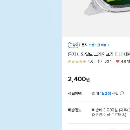
고양이
몬지
브랜드관 이동
몬지 비와일드 그레인프리 파테 테린
4.6
후기 63개
4.6 
2,400
원
적립혜택
최대
150점
적립
배송정보
배송비 3,000원
(제주/
(3만원 이상 무료배송)