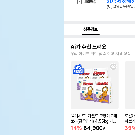
내일배송
21시까지 주문하면
(토, 일요일/공휴일 
상품정보
Ai가 추천 드려요
우리 아이를 위한 맞춤 취향 저격 상품
[4개세트] 가필드 고양이모래
로얄캐
보라(굵은입자) 4.55kg 카사
아보기(
바모래
14%
84,900
39
원