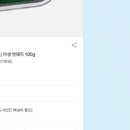
 야생 멧돼지 100g
맛(기호성)
도서산간 배송비 별도)