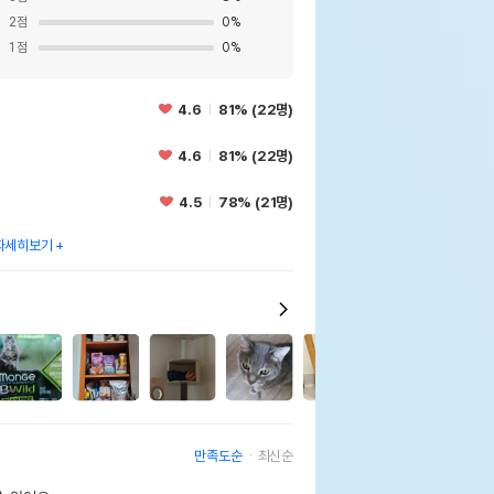
2
점
0
%
1
점
0
%
4.6
81% (22명)
4.6
81% (22명)
4.5
78% (21명)
자세히보기
3
만족도순
최신순