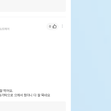
0
쇼트헤어
 먹어요.

숟가락으로 으깨서 줬더니 다 잘 묵네요