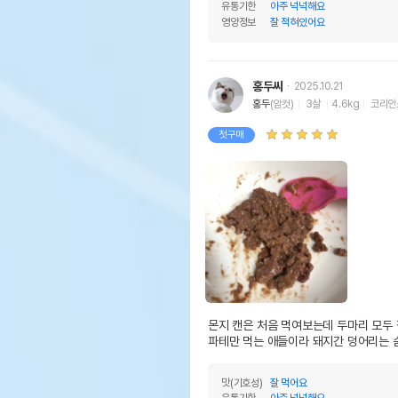
유통기한
아주 넉넉해요
영양정보
잘 적혀있어요
홍두씨
2025.10.21
홍두
(암컷)
3살
4.6kg
코리안
첫구매
몬지 캔은 처음 먹여보는데 두마리 모두 잘
파테만 먹는 애들이라 돼지간 덩어리는 
맛(기호성)
잘 먹어요