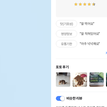
"잘 먹어요"
맛(기호성)
"잘 적혀있어요"
영양정보
"아주 넉넉해요"
유통기한
포토 후기
비슷한 리뷰