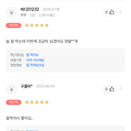
버디31232
2025.07.18
0
꾸꾸
2살
스코티시폴드
재구매
늘 잘 먹는데 이번에 조금씩 남겼어요 정말^^후
맛(기호성)
잘 먹어요
유통기한
아주 넉넉해요
영양정보
잘 적혀있어요
구름이*
2025.06.09
0
재구매
잘먹어서 좋아요..