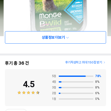
상품정보 더보기
후기 총
36
건
후기작성하고 최대 150점 받기
5
점
78
%
4.5
4
점
8
%
3
점
8
%
2
점
6
%
1
점
0
%