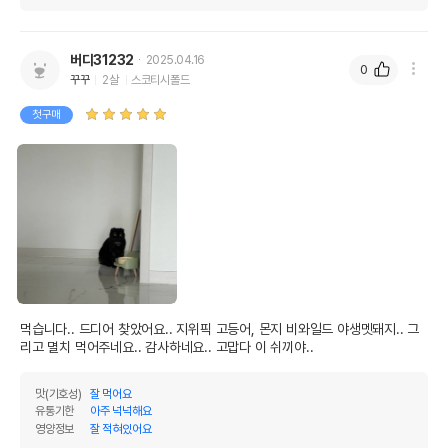
버디31232
2025.04.16
0
꾸꾸
2살
스코티시폴드
첫구매
먹습니다.. 드디어 찾았어요.. 지위픽 고등어, 몬지 비와일드 야생멧돼지.. 그
리고 멸치 먹어주네요.. 감사하네요.. 고맙다 이 쉬끼야..
맛(기호성)
잘 먹어요
유통기한
아주 넉넉해요
영양정보
잘 적혀있어요