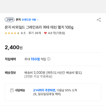
고양이
몬지
브랜드관 이동
몬지 비와일드 그레인프리 파테 테린 멸치 100g
4.5
후기 36개
4.9 맛(기호성)
2,400
원
적립혜택
최대
150점
적립
배송정보
배송비 3,000원
(제주/도서산간 배송비 별도)
(3만원 이상 무료배송)
내일배송
21시까지 주문하면,
다음날 95% 도착
(토, 일요일/공휴일 제외)