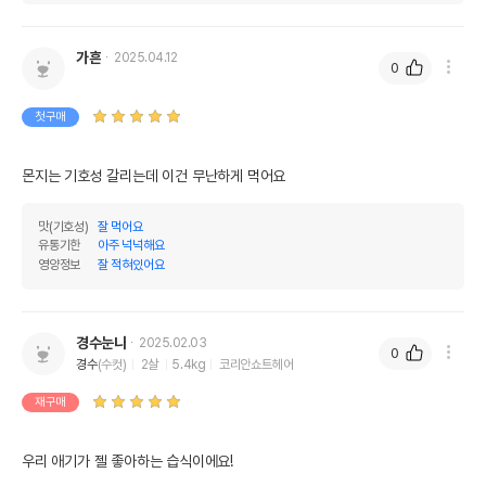
가흔
2025.04.12
0
첫구매
몬지는 기호성 갈리는데 이건 무난하게 먹어요
맛(기호성)
잘 먹어요
유통기한
아주 넉넉해요
영양정보
잘 적혀있어요
경수눈나
2025.02.03
0
경수
(수컷)
2살
5.4kg
코리안쇼트헤어
재구매
우리 애기가 젤 좋아하는 습식이에요!