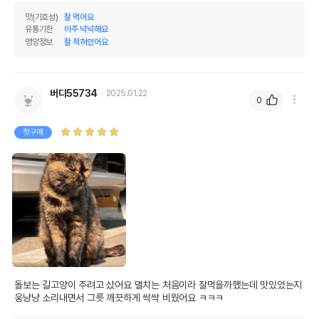
맛(기호성)
잘 먹어요
유통기한
아주 넉넉해요
영양정보
잘 적혀있어요
버디55734
2025.01.22
0
첫구매
돌보는 길고양이 주려고 샀어요 멸치는 처음이라 잘먹을까했는데 맛있었는지 
웅냥냥 소리내면서 그릇 깨끗하게 싹싹 비웠어요 ㅋㅋㅋ 