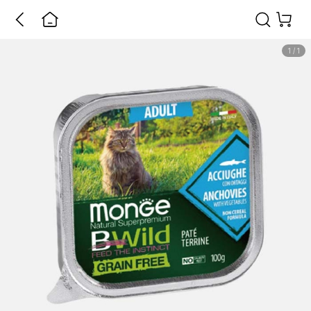
1
/
1