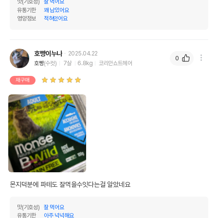
맛(기호성)
잘 먹어요
유통기한
꽤 남았어요
영양정보
적혀있어요
호빵이누나
2025.04.22
0
호빵
(수컷)
7살
6.8kg
코리안쇼트헤어
재구매
몬지덕분에 파테도 잘먹을수잇다는걸 알았네요
맛(기호성)
잘 먹어요
유통기한
아주 넉넉해요