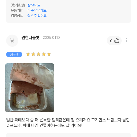
맛(기호성)
잘 먹어요
유통기한
아주 넉넉해요
영양정보
잘 적혀있어요
권한나둘셋
2025.01.10
0
첫구매
일반 파테보다 좀 더 쫀득한 젤리같은데 잘 으깨져요 고기민스 느낌보다 굳힌 
츄르느낌! 파테 타입 안좋아하는데도 잘 먹어요!