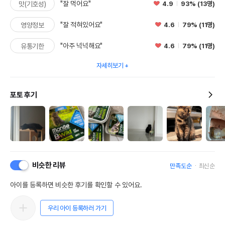
"잘 먹어요"
4.9
93% (13명)
맛(기호성)
"잘 적혀있어요"
4.6
79% (11명)
영양정보
"아주 넉넉해요"
4.6
79% (11명)
유통기한
자세히보기
포토 후기
비슷한 리뷰
만족도순
최신순
아이를 등록하면 비슷한 후기를 확인할 수 있어요.
우리 아이 등록하러 가기