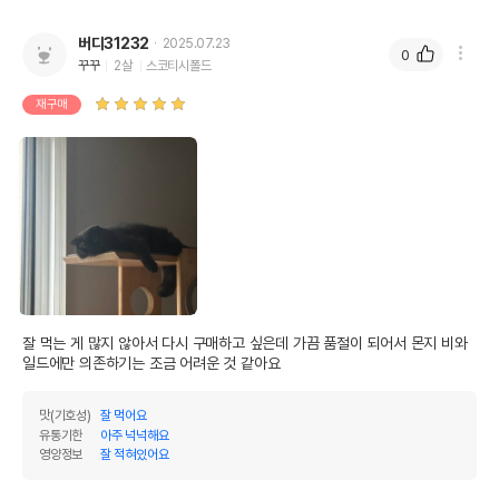
버디31232
2025.07.23
0
꾸꾸
2살
스코티시폴드
재구매
잘 먹는 게 많지 않아서 다시 구매하고 싶은데 가끔 품절이 되어서 몬지 비와
일드에만 의존하기는 조금 어려운 것 같아요
맛(기호성)
잘 먹어요
유통기한
아주 넉넉해요
영양정보
잘 적혀있어요