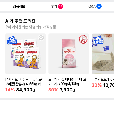
상품정보
후기
Q&A
36
0
Ai가 추천 드려요
우리 아이를 위한 맞춤 취향 저격 상품
[4개세트] 가필드 고양이모래
로얄캐닌 캣 마더&베이비 모
바른벤토모래 6
보라(굵은입자) 4.55kg 카사
아보기(400g/4/10kg)
20%
10,7
바모래
14%
84,900
39%
7,900
원
원