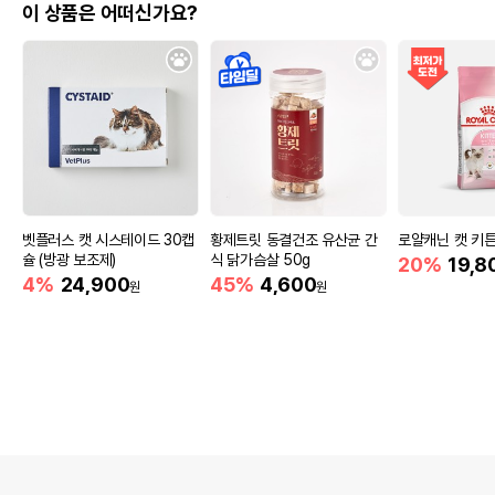
이 상품은 어떠신가요?
벳플러스 캣 시스테이드 30캡
황제트릿 동결건조 유산균 간
로얄캐닌 캣 키튼 
슐 (방광 보조제)
식 닭가슴살 50g
20%
19,8
4%
24,900
45%
4,600
원
원