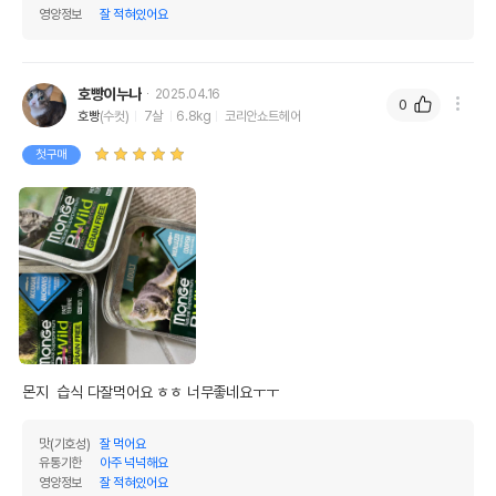
영양정보
잘 적혀있어요
호빵이누나
2025.04.16
0
호빵
(수컷)
7살
6.8kg
코리안쇼트헤어
첫구매
몬지  습식 다잘먹어요 ㅎㅎ 너무좋네요ㅜㅜ
맛(기호성)
잘 먹어요
유통기한
아주 넉넉해요
영양정보
잘 적혀있어요