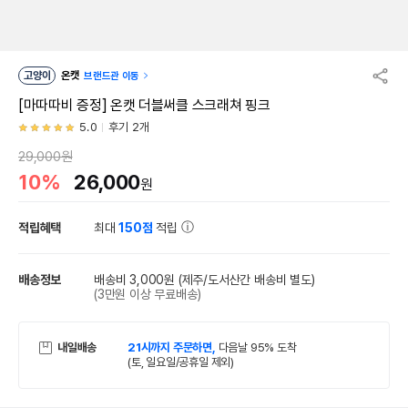
고양이
온캣
브랜드관 이동
[마따따비 증정] 온캣 더블써클 스크래쳐 핑크
5.0
후기 2개
29,000원
10%
26,000
원
적립혜택
최대
150점
적립
배송정보
배송비 3,000원
(제주/도서산간 배송비 별도)
(3만원 이상 무료배송)
내일배송
21시까지 주문하면,
다음날 95% 도착
(토, 일요일/공휴일 제외)