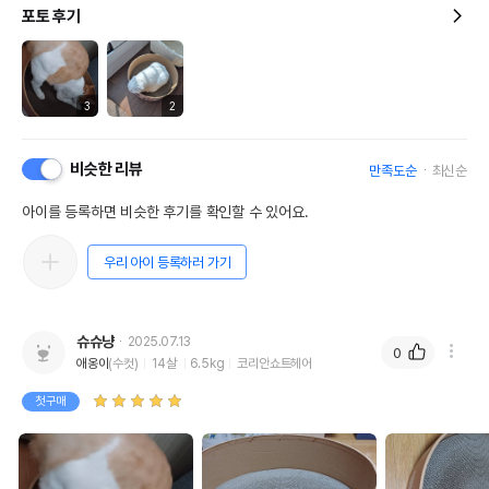
포토 후기
3
2
비슷한 리뷰
만족도순
최신순
아이를 등록하면 비슷한 후기를 확인할 수 있어요.
우리 아이 등록하러 가기
슈슈냥
2025.07.13
0
애옹이
(수컷)
14살
6.5kg
코리안쇼트헤어
첫구매