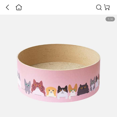
1
/
4