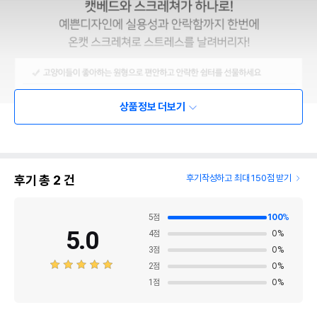
상품정보 더보기
후기 총
2
건
후기작성하고 최대 150점 받기
5
점
100
%
5.0
4
점
0
%
3
점
0
%
2
점
0
%
1
점
0
%