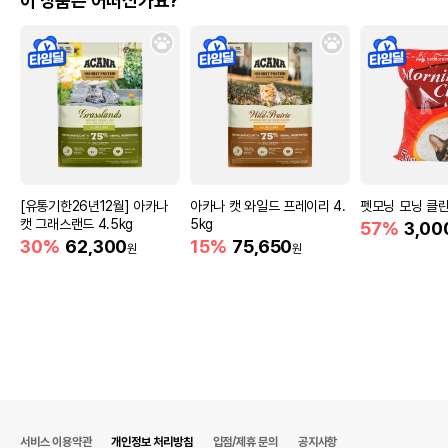
이 상품은 어떠신가요?
[유통기한26년12월] 아카나
아카나 캣 와일드 프레이리 4.
펫모닝 모닝 클린
캣 그래스랜드 4.5kg
5kg
57%
3,00
30%
62,300
15%
75,650
원
원
서비스 이용약관
개인정보 처리방침
입점/제휴 문의
공지사항