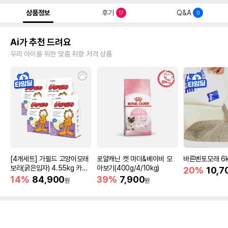
상품정보
후기
Q&A
17
0
Ai가 추천 드려요
우리 아이를 위한 맞춤 취향 저격 상품
[4개세트] 가필드 고양이모래
로얄캐닌 캣 마더&베이비 모
바른벤토모래 6
보라(굵은입자) 4.55kg 카사
아보기(400g/4/10kg)
20%
10,7
바모래
14%
84,900
39%
7,900
원
원