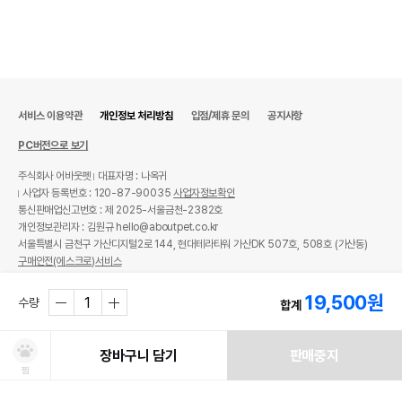
서비스 이용약관
개인정보 처리방침
입점/제휴 문의
공지사항
PC버전으로 보기
주식회사 어바웃펫
대표자명 : 나옥귀
사업자 등록번호 : 120-87-90035
사업자정보확인
통신판매업신고번호 : 제 2025-서울금천-2382호
개인정보관리자 : 김원규 hello@aboutpet.co.kr
서울특별시 금천구 가산디지털2로 144, 현대테라타워 가산DK 507호, 508호 (가산동)
구매안전(에스크로)서비스
© copyright (c) www.aboutpet.co.kr all rights reserved.
19,500
원
수량
합계
장바구니 담기
판매중지
찜