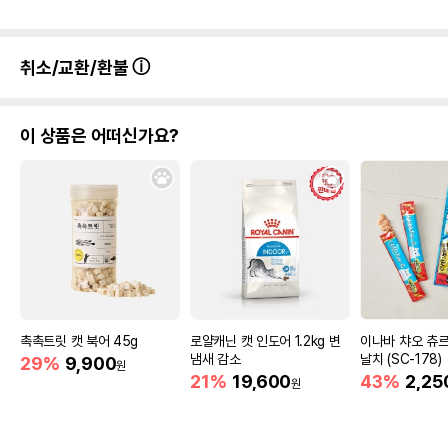
취소/교환/환불
이 상품은 어떠신가요?
촉촉트릿 캣 북어 45g
로얄캐닌 캣 인도어 1.2kg 변
이나바 챠오 츄
냄새 감소
날치 (SC-178)
29%
9,900
원
21%
19,600
43%
2,25
원