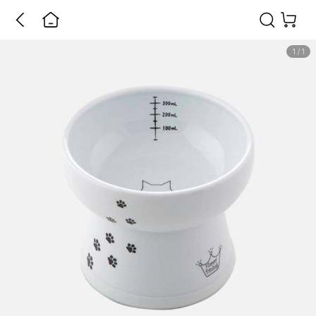
1
/
1