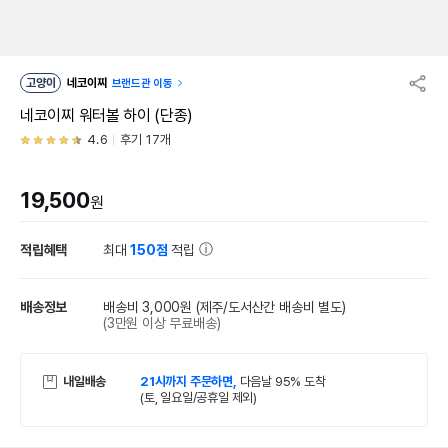
고양이
네코이찌
브랜드관 이동
네코이찌 워터볼 하이 (단종)
4.6
후기 17개
19,500
원
적립혜택
최대
150점
적립
배송정보
배송비 3,000원
(제주/도서산간 배송비 별도)
(3만원 이상 무료배송)
내일배송
21시까지 주문하면,
다음날 95% 도착
(토, 일요일/공휴일 제외)