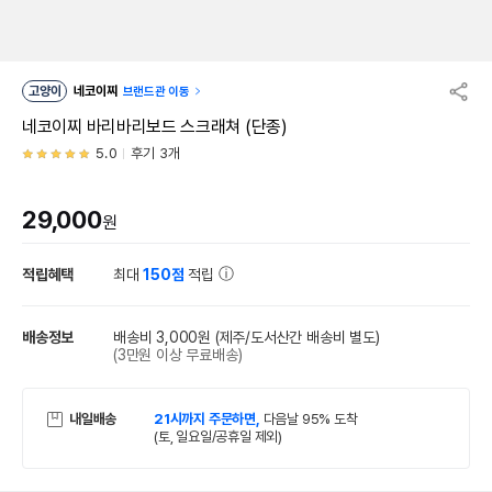
고양이
네코이찌
브랜드관 이동
네코이찌 바리바리보드 스크래쳐 (단종)
5.0
후기 3개
29,000
원
적립혜택
최대
150점
적립
배송정보
배송비 3,000원
(제주/도서산간 배송비 별도)
(3만원 이상 무료배송)
내일배송
21시까지 주문하면,
다음날 95% 도착
(토, 일요일/공휴일 제외)