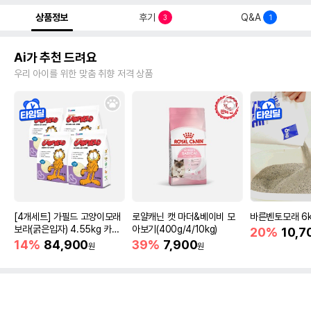
상품정보
후기
Q&A
3
1
Ai가 추천 드려요
우리 아이를 위한 맞춤 취향 저격 상품
[4개세트] 가필드 고양이모래
로얄캐닌 캣 마더&베이비 모
바른벤토모래 6
보라(굵은입자) 4.55kg 카사
아보기(400g/4/10kg)
20%
10,7
바모래
14%
84,900
39%
7,900
원
원