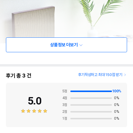
상품정보 더보기
후기 총
3
건
후기작성하고 최대 150점 받기
5
점
100
%
5.0
4
점
0
%
3
점
0
%
2
점
0
%
1
점
0
%