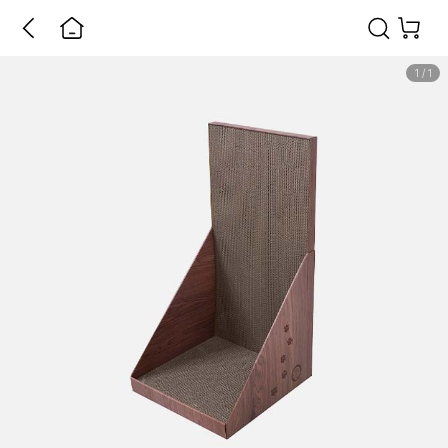
1
/
1