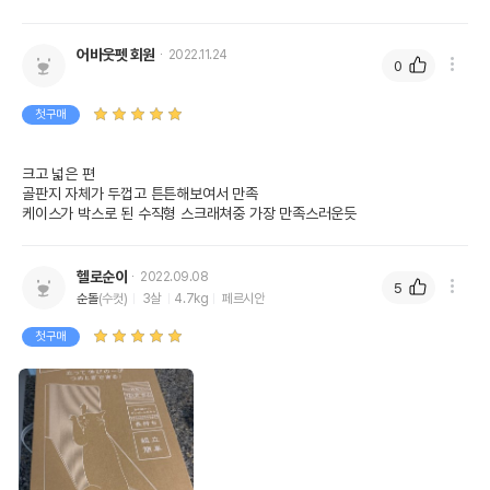
어바웃펫 회원
2022.11.24
0
첫구매
크고 넓은 편

골판지 자체가 두껍고 튼튼해보여서 만족

케이스가 박스로 된 수직형 스크래쳐중 가장 만족스러운듯
헬로순이
2022.09.08
5
순돌
(수컷)
3살
4.7kg
페르시안
첫구매