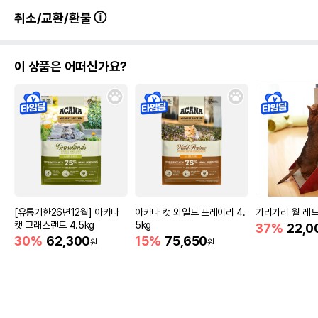
취소/교환/환불
이 상품은 어떠신가요?
[유통기한26년12월] 아카나
아카나 캣 와일드 프레이리 4.
가리가리 월 레
캣 그래스랜드 4.5kg
5kg
37%
22,0
30%
62,300
15%
75,650
원
원