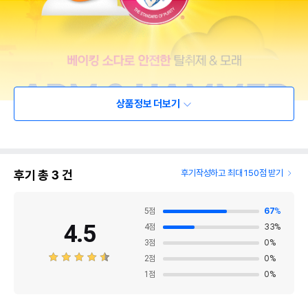
상품정보 더보기
후기 총
3
건
후기작성하고 최대 150점 받기
5
점
67
%
4.5
4
점
33
%
3
점
0
%
2
점
0
%
1
점
0
%