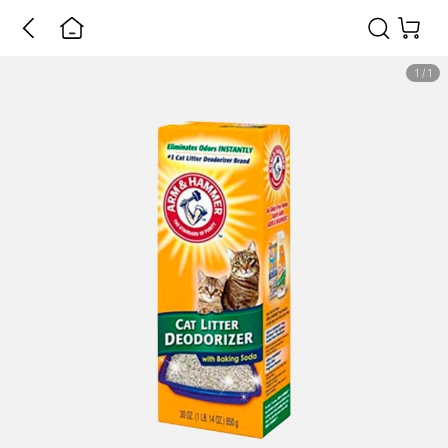
1
/
1