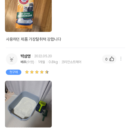
사용하던 제품 가장탈취력 강합니다
박삼영
2022.05.20
0
배추
(수컷)
1개월
0.8kg
코리안쇼트헤어
첫구매