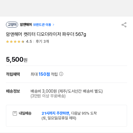
고양이
암앤해머
브랜드관 이동
암앤해머 캣리터 디오더라이저 파우더 567g
4.5
후기 3개
5,500
원
적립혜택
최대
150점
적립
배송정보
배송비 3,000원
(제주/도서산간 배송비 별도)
(3만원 이상 무료배송)
내일배송
21시까지 주문하면,
다음날 95% 도착
(토, 일요일/공휴일 제외)