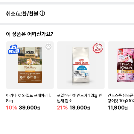
취소/교환/환불
이 상품은 어떠신가요?
아카나 캣 와일드 프레이리 1.
로얄캐닌 캣 인도어 1.2kg 변
긴노스푼 냥스푼
8kg
냄새 감소
랑어맛 10gX1
10%
39,600
21%
19,600
11,900
원
원
원