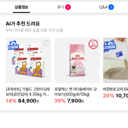
상품정보
후기
Q&A
3
0
Ai가 추천 드려요
우리 아이를 위한 맞춤 취향 저격 상품
[4개세트] 가필드 고양이모래
로얄캐닌 캣 마더&베이비 모
바른벤토모래 6
보라(굵은입자) 4.55kg 카사
아보기(400g/4/10kg)
20%
10,7
바모래
14%
84,900
39%
7,900
원
원