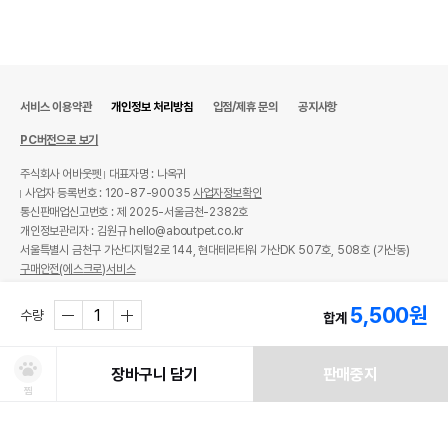
서비스 이용약관
개인정보 처리방침
입점/제휴 문의
공지사항
PC버전으로 보기
주식회사 어바웃펫
대표자명 : 나옥귀
사업자 등록번호 : 120-87-90035
사업자정보확인
통신판매업신고번호 : 제 2025-서울금천-2382호
개인정보관리자 : 김원규 hello@aboutpet.co.kr
서울특별시 금천구 가산디지털2로 144, 현대테라타워 가산DK 507호, 508호 (가산동)
구매안전(에스크로)서비스
© copyright (c) www.aboutpet.co.kr all rights reserved.
5,500
원
수량
합계
장바구니 담기
판매중지
찜
처방사료 주문 시 확인해주세요!
쿠폰보기
적립혜택
취소/ 교환/ 환불
유통기한 임박 상품
최저가 도전 상품
AI검색
AI검색