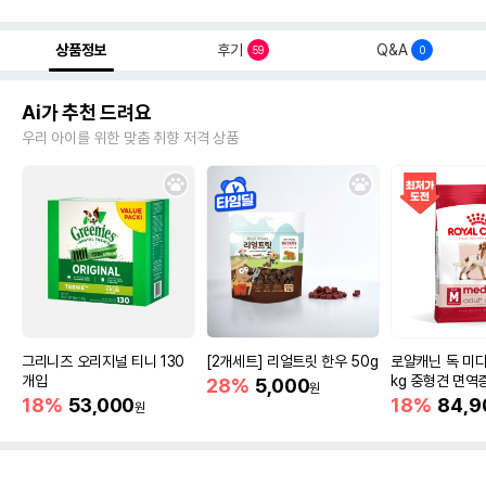
상품정보
후기
Q&A
59
0
Ai가 추천 드려요
우리 아이를 위한 맞춤 취향 저격 상품
그리니즈 오리지널 티니 130
[2개세트] 리얼트릿 한우 50g
로얄캐닌 독 미디
개입
kg 중형견 면역
28%
5,000
원
18%
53,000
18%
84,9
원