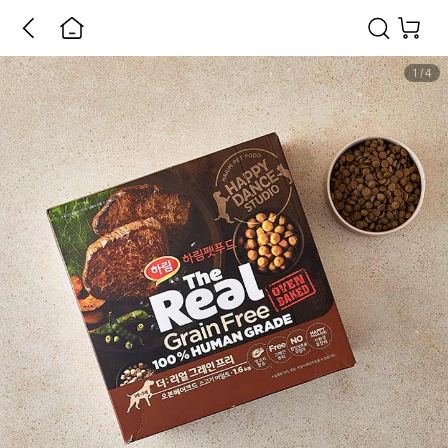
1
/
4