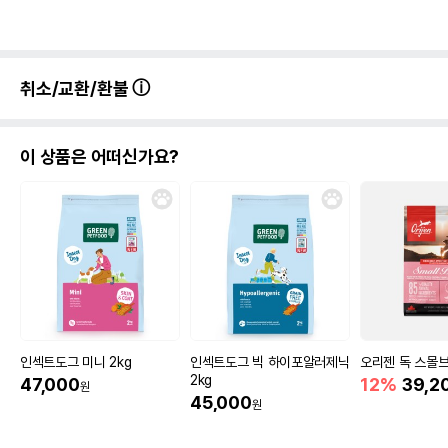
취소/교환/환불
이 상품은 어떠신가요?
인섹트도그 미니 2kg
인섹트도그 빅 하이포알러제닉
오리젠 독 스몰브리
2kg
47,000
12%
39,2
원
45,000
원