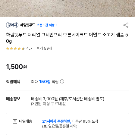
강아지
하림펫푸드
브랜드관 이동
하림펫푸드 더리얼 그레인프리 오븐베이크드 어덜트 소고기 샘플 5
0g
4.7
후기 59개
1,500
원
적립혜택
최대
150점
적립
배송정보
배송비 3,000원
(제주/도서산간 배송비 별도)
(3만원 이상 무료배송)
내일배송
21시까지 주문하면,
다음날 95% 도착
(토, 일요일/공휴일 제외)