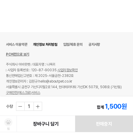
서비스 이용약관
개인정보 처리방침
입점/제휴 문의
공지사항
PC버전으로 보기
주식회사 어바웃펫
대표자명 : 나옥귀
사업자 등록번호 : 120-87-90035
사업자정보확인
통신판매업신고번호 : 제 2025-서울금천-2382호
개인정보관리자 : 김원규 hello@aboutpet.co.kr
서울특별시 금천구 가산디지털2로 144, 현대테라타워 가산DK 507호, 508호 (가산동)
구매안전(에스크로)서비스
© copyright (c) www.aboutpet.co.kr all rights reserved.
1,500
원
수량
합계
장바구니 담기
판매중지
찜