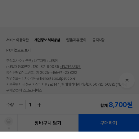
서비스 이용약관
개인정보 처리방침
입점/제휴 문의
공지사항
PC버전으로 보기
주식회사 어바웃펫
대표자명 : 나옥귀
사업자 등록번호 : 120-87-90035
사업자정보확인
통신판매업신고번호 : 제 2025-서울금천-2382호
개인정보관리자 : 김원규 hello@aboutpet.co.kr
서울특별시 금천구 가산디지털2로 144, 현대테라타워 가산DK 507호, 508호 (가산동)
구매안전(에스크로)서비스
© copyright (c) www.aboutpet.co.kr all rights reserved.
8,700
원
수량
합계
장바구니 담기
구매하기
찜