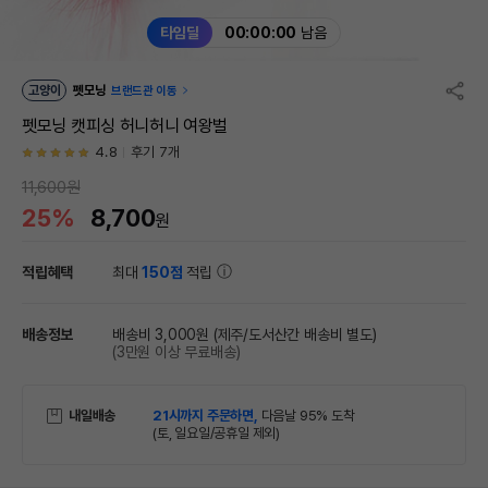
타임딜
00:00:00
남음
고양이
펫모닝
브랜드관 이동
펫모닝 캣피싱 허니허니 여왕벌
4.8
후기 7개
11,600원
25%
8,700
원
적립혜택
최대
150점
적립
배송정보
배송비 3,000원
(제주/도서산간 배송비 별도)
(3만원 이상 무료배송)
내일배송
21시까지 주문하면,
다음날 95% 도착
(토, 일요일/공휴일 제외)