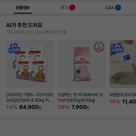
상품정보
후기
Q&A
7
0
Ai가 추천 드려요
우리 아이를 위한 맞춤 취향 저격 상품
[4개세트] 가필드 고양이모래
로얄캐닌 캣 마더&베이비 모
바른벤토모래 6
보라(굵은입자) 4.55kg 카사
아보기(400g/4/10kg)
15%
11,4
바모래
14%
84,900
39%
7,900
원
원