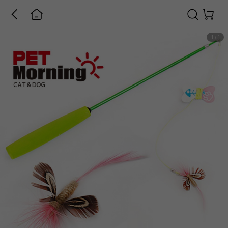
1
/
1