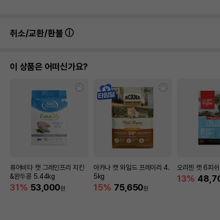
취소/교환/환불
이 상품은 어떠신가요?
퓨어비타 캣 그레인프리 치킨
아카나 캣 와일드 프레이리 4.
오리젠 캣 6피쉬 
&완두콩 5.44kg
5kg
13%
48,7
31%
53,000
15%
75,650
원
원