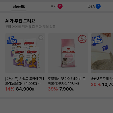
상품정보
후기
Q&A
15
0
Ai가 추천 드려요
우리 아이를 위한 맞춤 취향 저격 상품
[4개세트] 가필드 고양이모래
로얄캐닌 캣 마더&베이비 모
바른벤토모래 6
보라(굵은입자) 4.55kg 카사
아보기(400g/4/10kg)
20%
10,7
바모래
14%
84,900
39%
7,900
원
원