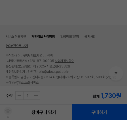
서비스 이용약관
개인정보 처리방침
입점/제휴 문의
공지사항
PC버전으로 보기
주식회사 어바웃펫
대표자명 : 나옥귀
사업자 등록번호 : 120-87-90035
사업자정보확인
통신판매업신고번호 : 제 2025-서울금천-2382호
개인정보관리자 : 김원규 hello@aboutpet.co.kr
서울특별시 금천구 가산디지털2로 144, 현대테라타워 가산DK 507호, 508호 (가산동)
구매안전(에스크로)서비스
© copyright (c) www.aboutpet.co.kr all rights reserved.
1,730
원
수량
합계
장바구니 담기
구매하기
찜