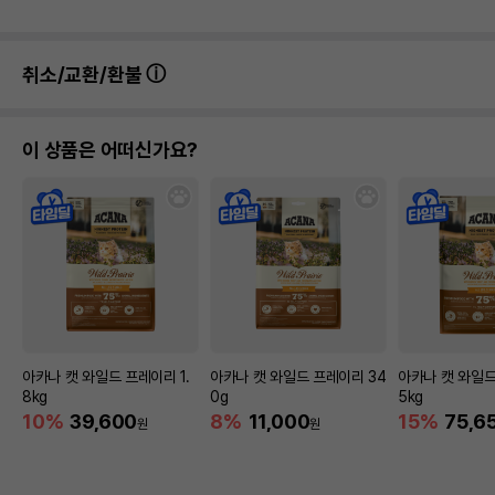
품명 및 모델명
펫모닝 캣닢 씨앗 PMC-153
취소/교환/환불
법에 의한 인증,허가 등을
해당사항없음
받았음을 확인할수 있는
경우 그에 대한 사항
이 상품은 어떠신가요?
제조국 또는 원산지
중국
제조자,수입품의 경우
펫모닝
수입자를 함께 표기
AS책임자와 전화번호
어바웃펫//1644-9601
또는 소비자상담 관련
전화번호
유통기한이 최소 2026.12.06이거나 그
이후인 상품이 출고됩니다.
유통기한
단, 상품명에 유통기한 명시된 경우, 해당
아카나 캣 와일드 프레이리 1.
아카나 캣 와일드 프레이리 34
아카나 캣 와일드
유통기한을 따릅니다.
8kg
0g
5kg
10%
39,600
8%
11,000
15%
75,6
원
원