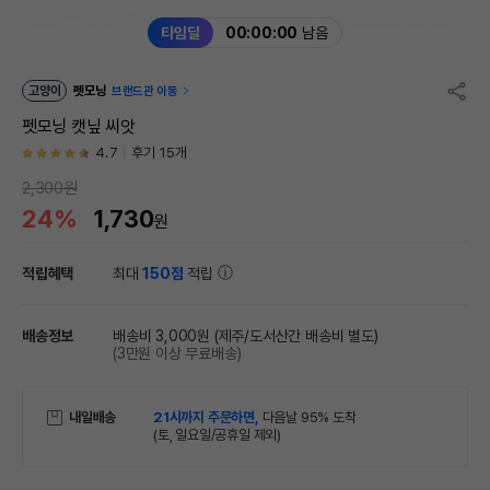
타임딜
00:00:00
남음
고양이
펫모닝
브랜드관 이동
펫모닝 캣닢 씨앗
4.7
후기 15개
2,300원
24%
1,730
원
적립혜택
최대
150점
적립
배송정보
배송비 3,000원
(제주/도서산간 배송비 별도)
(3만원 이상 무료배송)
내일배송
21시까지 주문하면,
다음날 95% 도착
(토, 일요일/공휴일 제외)