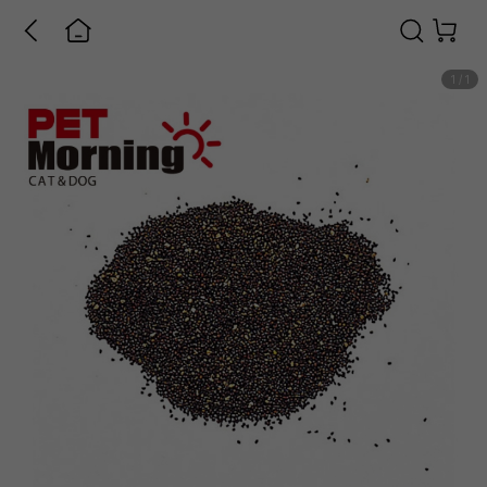
1
/
1