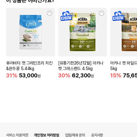
이 상품은 어떠신가요?
퓨어비타 캣 그레인프리 치킨
[유통기한26년12월] 아카나
아카나 캣 와일드
&완두콩 5.44kg
캣 그래스랜드 4.5kg
5kg
31%
53,000
30%
62,300
15%
75,6
원
원
서비스 이용약관
개인정보 처리방침
입점/제휴 문의
공지사항