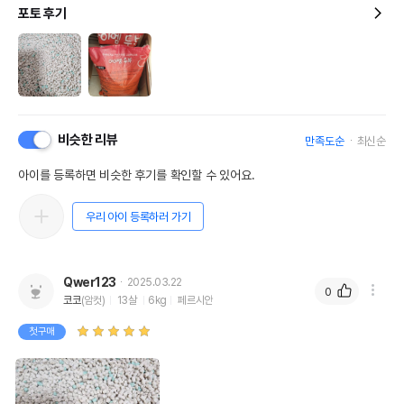
포토 후기
비슷한 리뷰
만족도순
최신순
아이를 등록하면 비슷한 후기를 확인할 수 있어요.
우리 아이 등록하러 가기
Qwer123
2025.03.22
0
코코
(암컷)
13살
6kg
페르시안
첫구매