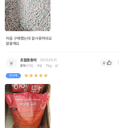
처음 구매했는데 잘사용하네요

잘쓸께요
초월동동이
2023.02.21
0
호두
(수컷)
6살
7kg
샴
첫구매