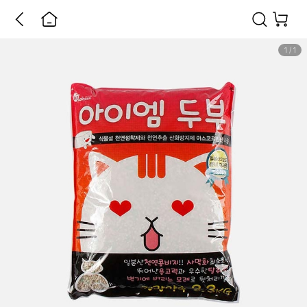
1
/
1