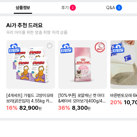
상품정보
후기
Q&A
2
0
Ai가 추천 드려요
우리 아이를 위한 맞춤 취향 저격 상품
[4개세트] 가필드 고양이모래
[10%쿠폰] 로얄캐닌 캣 마더
바른벤토모래 6
보라(굵은입자) 4.55kg 카사
&베이비 모아보기(400g/4/1
20%
10,7
바모래
0kg)
16%
82,900
36%
8,300
원
원