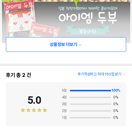
상품정보 더보기
후기 총
2
건
후기작성하고 최대 150점 받기
5
점
100
%
5.0
4
점
0
%
3
점
0
%
2
점
0
%
1
점
0
%