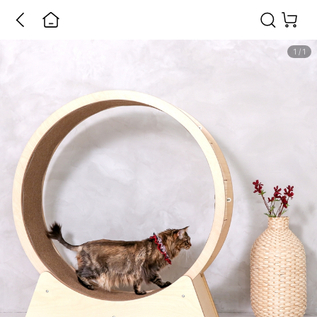
1
/
1