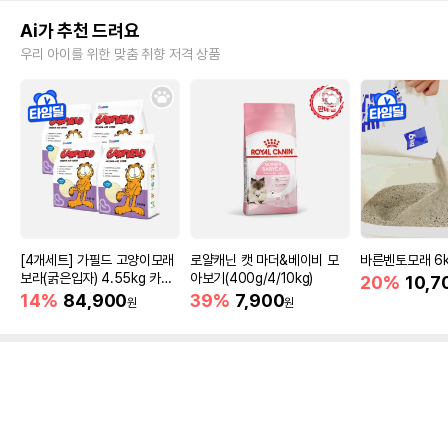
Ai가 추천 드려요
우리 아이를 위한 맞춤 취향 저격 상품
[4개세트] 가필드 고양이모래
로얄캐닌 캣 마더&베이비 모
바른벤토모래 6
보라(굵은입자) 4.55kg 카사
아보기(400g/4/10kg)
20%
10,7
바모래
14%
84,900
39%
7,900
원
원