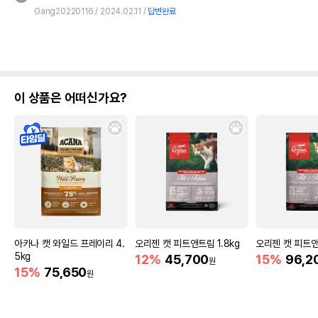
Gang20220116
2024.02.11
답변완료
이 상품은 어떠신가요?
아카나 캣 와일드 프레이리 4.
오리젠 캣 피트앤트림 1.8kg
오리젠 캣 피트앤
5kg
12%
45,700
15%
96,2
원
15%
75,650
원