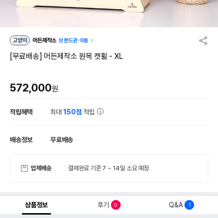
고양이
머든제작소
브랜드관 이동
[무료배송] 머든제작소 원목 캣휠 - XL
572,000
원
적립혜택
최대
150점
적립
배송정보
무료배송
업체배송
결제완료 기준 7 ~ 14일 소요 예정
상품정보
후기
Q&A
0
1