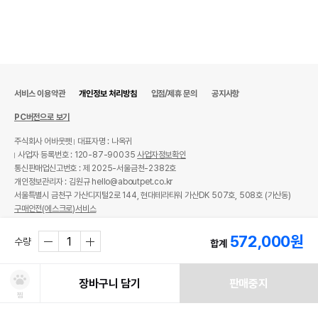
서비스 이용약관
개인정보 처리방침
입점/제휴 문의
공지사항
PC버전으로 보기
주식회사 어바웃펫
대표자명 : 나옥귀
사업자 등록번호 : 120-87-90035
사업자정보확인
통신판매업신고번호 : 제 2025-서울금천-2382호
개인정보관리자 : 김원규 hello@aboutpet.co.kr
서울특별시 금천구 가산디지털2로 144, 현대테라타워 가산DK 507호, 508호 (가산동)
구매안전(에스크로)서비스
© copyright (c) www.aboutpet.co.kr all rights reserved.
572,000
원
수량
합계
장바구니 담기
판매중지
찜