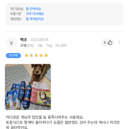
맛(기호성)
잘 안먹어요
유통기한
아주 넉넉해요
영양정보
잘 적혀있어요
빡초
2023.08.05
0
오땡
(암컷)
3살
7kg
닥스훈트
첫구매
까다로운 개님의 입맛을 늘 충족시켜주는 사료에요.

토핑식으로 몇개씩 올려주다가 요즘은 절반정도 섞어 주는데 역시나 허즈만 
쏙 골라먹어요. 
