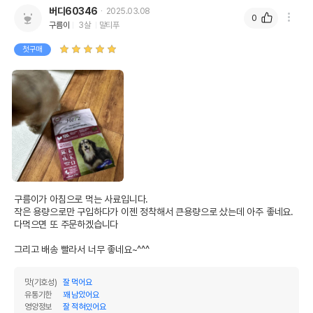
버디60346
2025.03.08
0
구름이
3살
말티푸
첫구매
구름이가 아침으로 먹는 사료입니다.

작은 용량으로만 구입하다가 이젠 정착해서 큰용량으로 샀는데 아주 좋네요.

다먹으면 또 주문하겠습니다

그리고 배송 빨라서 너무 좋네요~^^^
맛(기호성)
잘 먹어요
유통기한
꽤 남았어요
영양정보
잘 적혀있어요