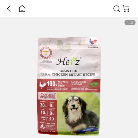
1
/
2