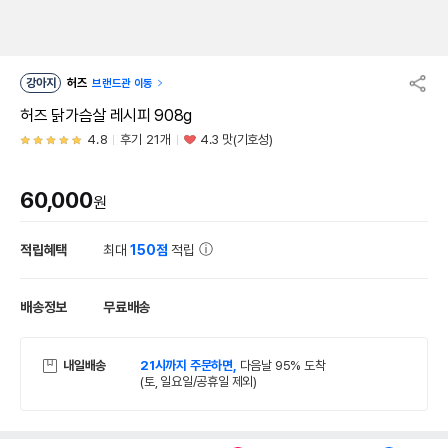
강아지
허즈
브랜드관 이동
허즈 닭가슴살 레시피 908g
4.8
후기 21개
4.3 맛(기호성)
60,000
원
적립혜택
최대
150점
적립
배송정보
무료배송
내일배송
21시까지 주문하면,
다음날 95% 도착
(토, 일요일/공휴일 제외)