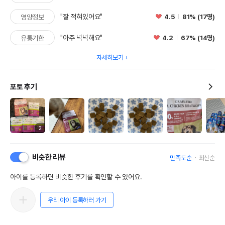
"잘 적혀있어요"
4.5
81% (17명)
영양정보
"아주 넉넉해요"
4.2
67% (14명)
유통기한
자세히보기
포토 후기
2
비슷한 리뷰
만족도순
최신순
아이를 등록하면 비슷한 후기를 확인할 수 있어요.
우리 아이 등록하러 가기