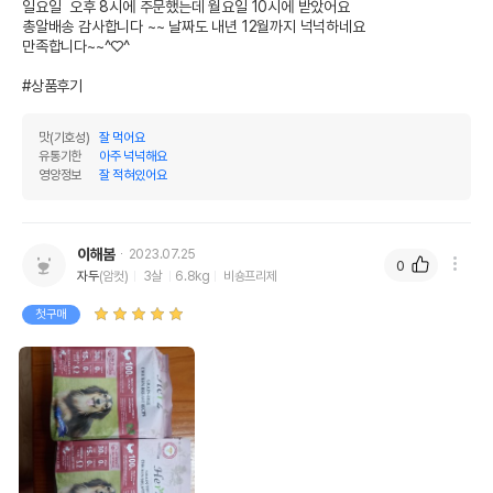
일요일  오후 8시에 주문했는데 월요일 10시에 받았어요 

총알배송 감사합니다 ~~ 날짜도 내년 12월까지 넉넉하네요

만족합니다~~^♡^

#상품후기
맛(기호성)
잘 먹어요
유통기한
아주 넉넉해요
영양정보
잘 적혀있어요
이해봄
2023.07.25
0
자두
(암컷)
3살
6.8kg
비숑프리제
첫구매