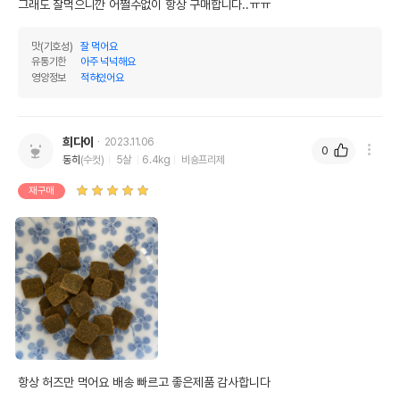
그래도 잘먹으니깐 어쩔수없이 항상 구매합니다..ㅠㅠ
맛(기호성)
잘 먹어요
유통기한
아주 넉넉해요
영양정보
적혀있어요
희다이
2023.11.06
0
동히
(수컷)
5살
6.4kg
비숑프리제
재구매
항상 허즈만 먹어요 배송 빠르고 좋은제품 감사합니다