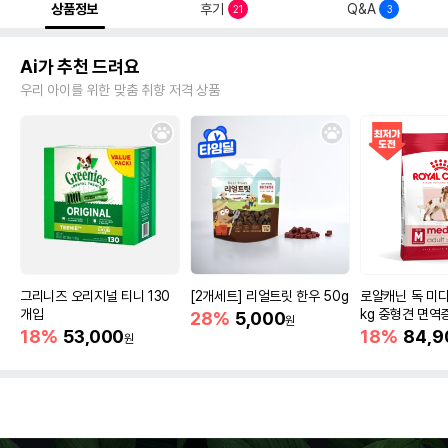
상품정보
후기
Q&A
21
3
Ai가 추천 드려요
우리 아이를 위한 맞춤 취향 저격 상품
그리니즈 오리지널 티니 130
[2개세트] 리얼트릿 한우 50g
로얄캐닌 독 미디
개입
kg 중형견 면역
28%
5,000
원
18%
53,000
18%
84,9
원