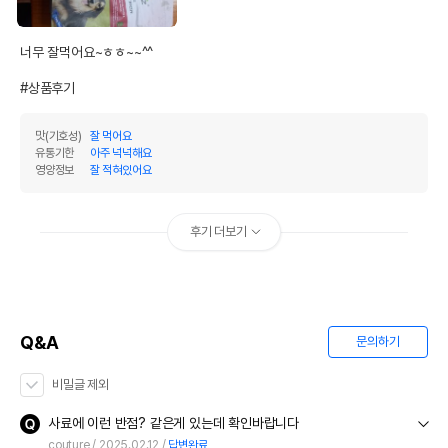
너무 잘먹어요~ㅎㅎ~~^^

#상품후기
맛(기호성)
잘 먹어요
유통기한
아주 넉넉해요
영양정보
잘 적혀있어요
후기 더보기
Q&A
문의하기
비밀글 제외
사료에 이런 반점? 같은게 있는데 확인바랍니다
couture
2025.02.12
답변완료