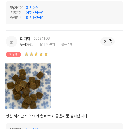
맛(기호성)
잘 먹어요
유통기한
아주 넉넉해요
영양정보
잘 적혀있어요
희다이
2023.11.06
0
동히
(수컷)
5살
6.4kg
비숑프리제
재구매
항상 허즈만 먹어요 배송 빠르고 좋은제품 감사합니다