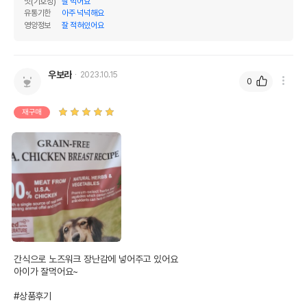
맛(기호성)
잘 먹어요
유통기한
아주 넉넉해요
영양정보
잘 적혀있어요
우보라
2023.10.15
0
재구매
간식으로 노즈워크 장난감에 넣어주고 있어요 

아이가 잘먹어요~

#상품후기