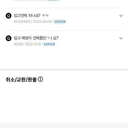
입고언제 되나요? ㅜㅜ
버디32995
2024.09.09
답변완료
입고 예정이 언제쯤인ㄱㅏ요?
제인콩
2022.10.19
답변완료
취소/교환/환불