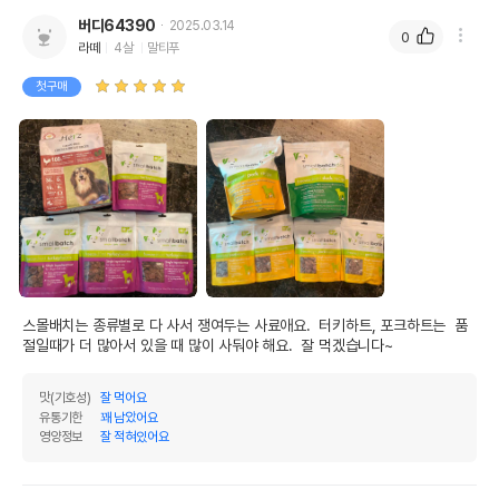
버디64390
2025.03.14
0
라떼
4살
말티푸
첫구매
스몰배치는 종류별로 다 사서 쟁여두는 사료애요.  터키하트, 포크하트는  품
절일때가 더 많아서 있을 때 많이 사둬야 해요.  잘 먹겠습니다~
맛(기호성)
잘 먹어요
유통기한
꽤 남았어요
영양정보
잘 적혀있어요