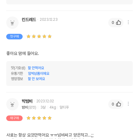
킨드레드
2023.12.23
0
첫구매
좋아요 맘에 들어요.
맛(기호성)
잘 안먹어요
유통기한
임박상품이에요
영양정보
잘 안 보여요
박밤비
2023.12.02
0
밤비
(암컷)
3살
4kg
말티푸
재구매
사료는 항상 요것만먹어요 ㅠㅠ넘비싸고 양은적고...;;
