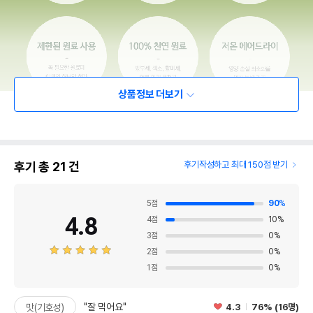
상품정보 더보기
후기 총
21
건
후기작성하고 최대 150점 받기
5
점
90
%
4.8
4
점
10
%
3
점
0
%
2
점
0
%
1
점
0
%
"잘 먹어요"
4.3
76% (16명)
맛(기호성)