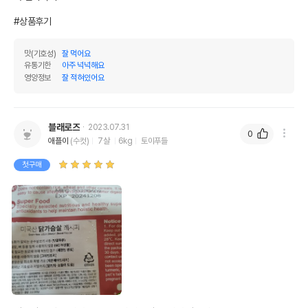
#상품후기
맛(기호성)
잘 먹어요
유통기한
아주 넉넉해요
영양정보
잘 적혀있어요
블래로즈
2023.07.31
0
애플이
(수컷)
7살
6kg
토이푸들
첫구매