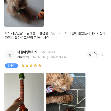
6개 새장난감 나열해놓고 한참을 고르더니 이게 마음에 들었는지 매가지잡아
가더니 잡아뜯고 난리도 아니네요ㅋㅋㅋ
가을이행복하자
2023.07.13
0
가을
(암컷)
10개월
6kg
미니어처푸들
첫구매