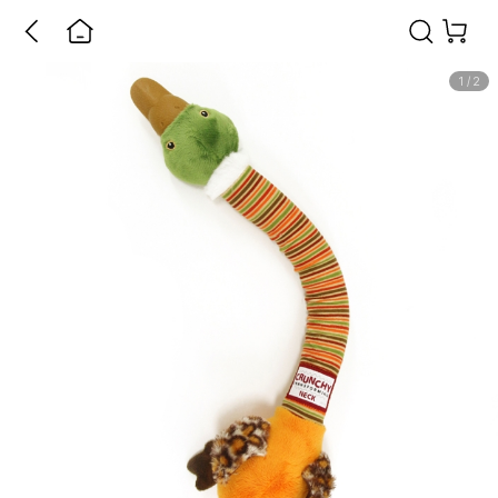
1
/
2