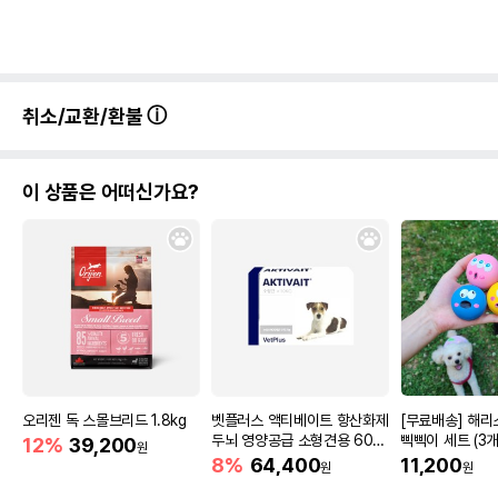
취소/교환/환불
이 상품은 어떠신가요?
오리젠 독 스몰브리드 1.8kg
벳플러스 액티베이트 항산화제
[무료배송] 해리
두뇌 영양공급 소형견용 60캡
삑삑이 세트 (3개
12%
39,200
원
슐
8%
64,400
11,200
원
원