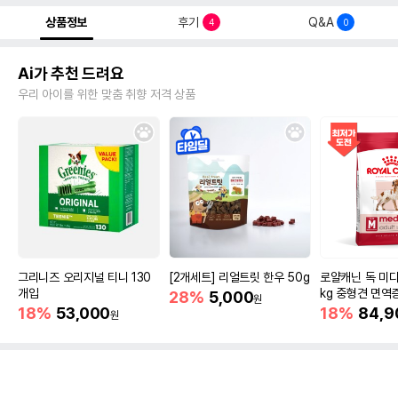
상품정보
후기
Q&A
4
0
Ai가 추천 드려요
우리 아이를 위한 맞춤 취향 저격 상품
그리니즈 오리지널 티니 130
[2개세트] 리얼트릿 한우 50g
로얄캐닌 독 미디
개입
kg 중형견 면역
28%
5,000
원
18%
53,000
18%
84,9
원