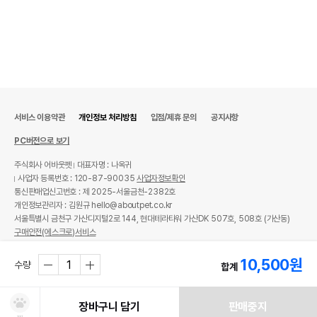
서비스 이용약관
개인정보 처리방침
입점/제휴 문의
공지사항
PC버전으로 보기
주식회사 어바웃펫
대표자명 : 나옥귀
사업자 등록번호 : 120-87-90035
사업자정보확인
통신판매업신고번호 : 제 2025-서울금천-2382호
개인정보관리자 : 김원규 hello@aboutpet.co.kr
서울특별시 금천구 가산디지털2로 144, 현대테라타워 가산DK 507호, 508호 (가산동)
구매안전(에스크로)서비스
© copyright (c) www.aboutpet.co.kr all rights reserved.
10,500
원
수량
합계
장바구니 담기
판매중지