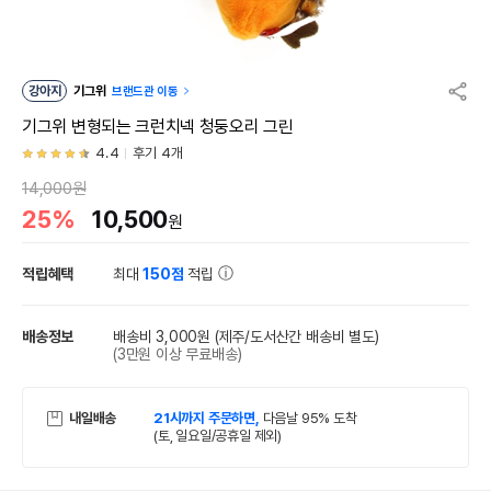
강아지
기그위
브랜드관 이동
기그위 변형되는 크런치넥 청둥오리 그린
4.4
후기 4개
14,000원
25%
10,500
원
적립혜택
최대
150점
적립
배송정보
배송비 3,000원
(제주/도서산간 배송비 별도)
(3만원 이상 무료배송)
내일배송
21시까지 주문하면,
다음날 95% 도착
(토, 일요일/공휴일 제외)