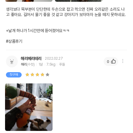
생각보다 목부분이 단단한데 두손으로 잡고 꺽으면 진짜 오리같은 소리도 나
고 좋아요. 길어서 물기 좋을 것 같고 강아지가 보자마자 눈을 떼지 못하네요.

+날개 하나가 1시간만에 뜯어졌어요ㅋㅋ

#상품후기
해리메리테리
2022.02.27
0
해리
(수컷)
1살
7.5kg
푸들
첫구매