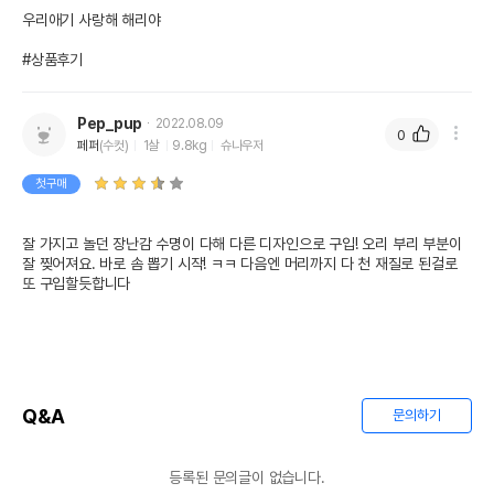
우리애기 사랑해 해리야

#상품후기
Pep_pup
2022.08.09
0
페퍼
(수컷)
1살
9.8kg
슈나우저
첫구매
잘 가지고 놀던 장난감 수명이 다해 다른 디자인으로 구입! 오리 부리 부분이 
잘 찢어져요. 바로 솜 뽑기 시작! ㅋㅋ 다음엔 머리까지 다 천 재질로 된걸로 
또 구입할듯합니다
Q&A
문의하기
등록된 문의글이 없습니다.