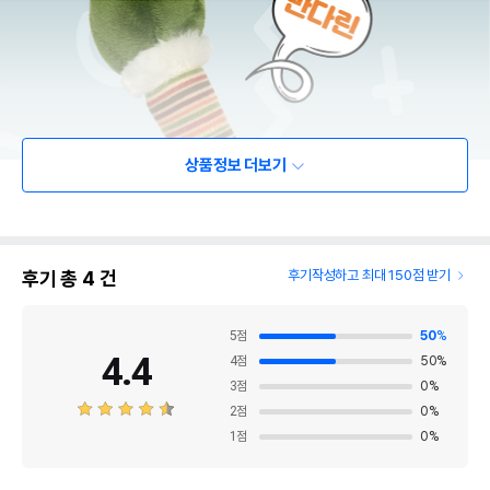
상품정보 더보기
후기 총
4
건
후기작성하고 최대 150점 받기
5
점
50
%
4.4
4
점
50
%
3
점
0
%
2
점
0
%
1
점
0
%