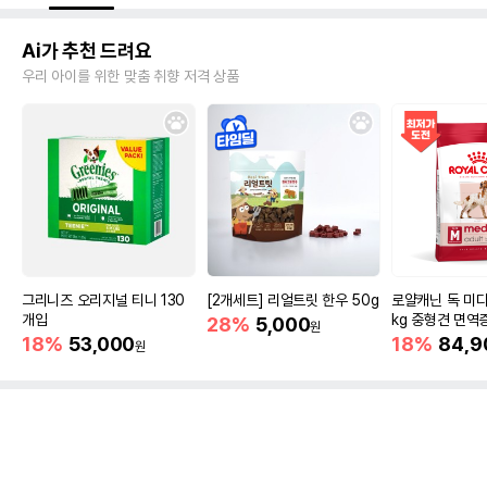
Ai가 추천 드려요
우리 아이를 위한 맞춤 취향 저격 상품
그리니즈 오리지널 티니 130
[2개세트] 리얼트릿 한우 50g
로얄캐닌 독 미디
개입
kg 중형견 면역
28%
5,000
원
18%
53,000
18%
84,9
원