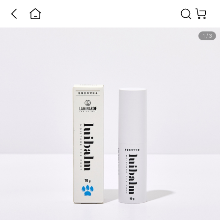
1
/
3