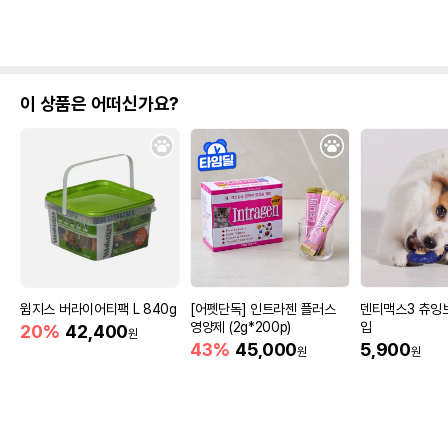
이 상품은 어떠신가요?
윔지스 버라이어티팩 L 840g
[어펫단독] 인트라젠 플러스
덴티맥스3 츄잉
영양제 (2g*200p)
입
20%
42,400
원
43%
45,000
5,900
원
원