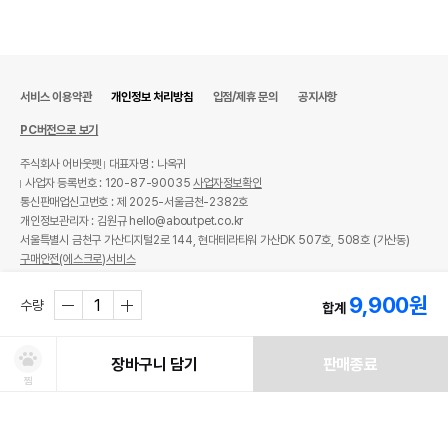
서비스 이용약관
개인정보 처리방침
입점/제휴 문의
공지사항
PC버전으로 보기
주식회사 어바웃펫
대표자명 : 나옥귀
사업자 등록번호 : 120-87-90035
사업자정보확인
통신판매업신고번호 : 제 2025-서울금천-2382호
개인정보관리자 : 김원규 hello@aboutpet.co.kr
서울특별시 금천구 가산디지털2로 144, 현대테라타워 가산DK 507호, 508호 (가산동)
구매안전(에스크로)서비스
© copyright (c) www.aboutpet.co.kr all rights reserved.
9,900
원
수량
합계
장바구니 담기
판매종료
찜
처방사료 주문 시 확인해주세요!
쿠폰보기
적립혜택
취소/ 교환/ 환불
유통기한 임박 상품
최저가 도전 상품
AI검색
AI검색