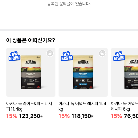
등록된 문의글이 없습니다.
이 상품은 어떠신가요?
아카나 독 라이트&피트 레시
아카나 독 어덜트 레시피 11.4
아카나 독 어덜
피 11.4kg
kg
레시피 6kg
15%
123,250
15%
118,150
15%
76,5
원
원