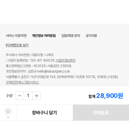
서비스 이용약관
개인정보 처리방침
입점/제휴 문의
공지사항
PC버전으로 보기
주식회사 어바웃펫
대표자명 : 나옥귀
사업자 등록번호 : 120-87-90035
사업자정보확인
통신판매업신고번호 : 제 2025-서울금천-2382호
개인정보관리자 : 김원규 hello@aboutpet.co.kr
서울특별시 금천구 가산디지털2로 144, 현대테라타워 가산DK 507호, 508호 (가산동)
구매안전(에스크로)서비스
© copyright (c) www.aboutpet.co.kr all rights reserved.
28,900
원
수량
합계
장바구니 담기
판매종료
찜