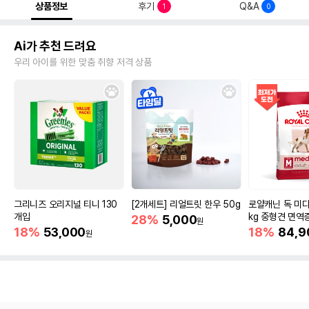
상품정보
후기
Q&A
1
0
Ai가 추천 드려요
우리 아이를 위한 맞춤 취향 저격 상품
그리니즈 오리지널 티니 130
[2개세트] 리얼트릿 한우 50g
로얄캐닌 독 미디
개입
kg 중형견 면역
28%
5,000
원
18%
53,000
18%
84,9
원