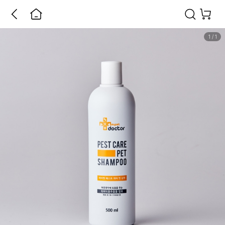
1
/
1