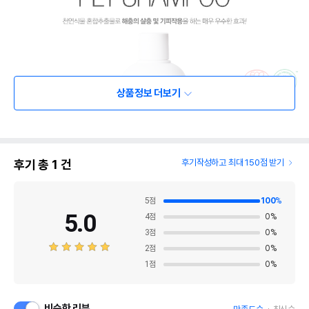
상품정보 더보기
후기 총
1
건
후기작성하고 최대 150점 받기
5
점
100
%
5.0
4
점
0
%
3
점
0
%
2
점
0
%
1
점
0
%
비슷한 리뷰