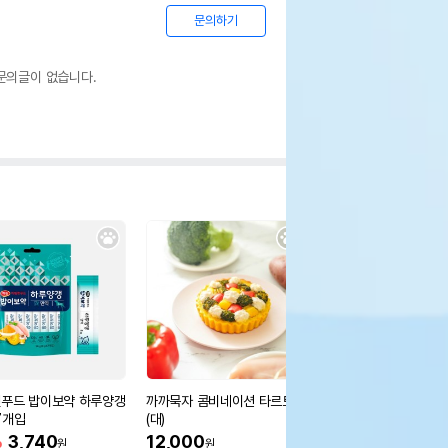
문의하기
문의글이 없습니다.
푸드 밥이보약 하루양갱
까까묵자 콤비네이션 타르트
까까묵자 멍치킨 4개입
7개입
(대)
12,000
원
%
3,740
12,000
원
원