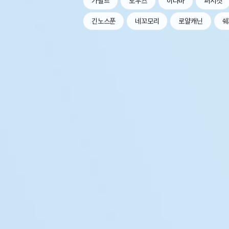
가필드
로우즈
이나바
퍼시캣
긴노스푼
네꼬모리
로얄캐닌
쉐