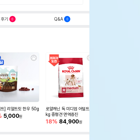
후기
Q&A
0
0
세트] 리얼트릿 한우 50g
로얄캐닌 독 미디엄 어덜트 10
오리젠 독 스몰브리드 4
kg 중형견 면역증진
%
5,000
15%
75,400
원
원
18%
84,900
원