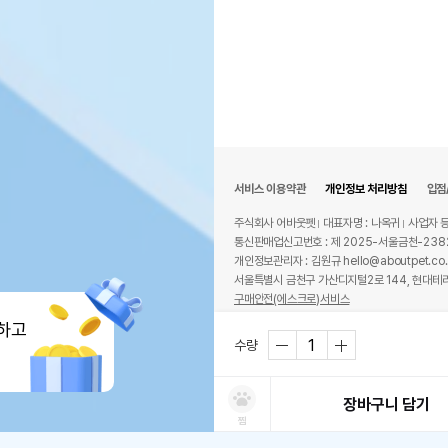
서비스 이용약관
개인정보 처리방침
입점
주식회사 어바웃펫
대표자명 : 나옥귀
사업자 등
통신판매업신고번호 : 제 2025-서울금천-238
개인정보관리자 : 김원규 hello@aboutpet.co.
서울특별시 금천구 가산디지털2로 144, 현대테라
구매안전(에스크로)서비스
© copyright (c) www.aboutpet.co.kr all r
하고
수량
장바구니 담기
찜