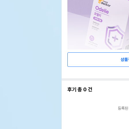
상품
후기 총
0
건
등록된