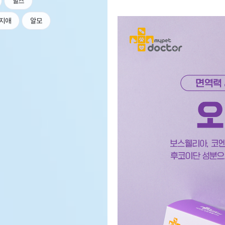
힐스
지애
알모