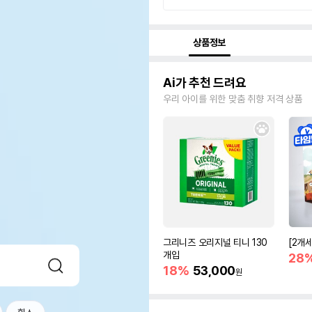
상품정보
Ai가 추천 드려요
우리 아이를 위한 맞춤 취향 저격 상품
그리니즈 오리지널 티니 130
[2개
개입
28
18%
53,000
원