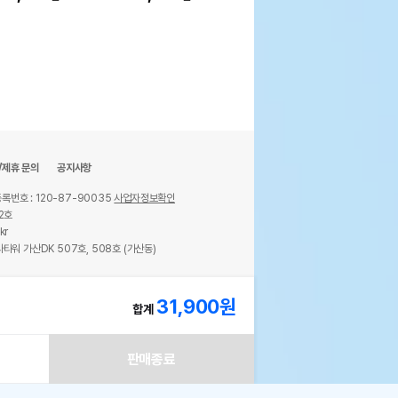
/제휴 문의
공지사항
록번호 : 120-87-90035
사업자정보확인
2호
kr
타워 가산DK 507호, 508호 (가산동)
ights reserved.
31,900
원
합계
판매종료