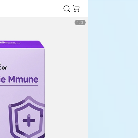
1
/
3