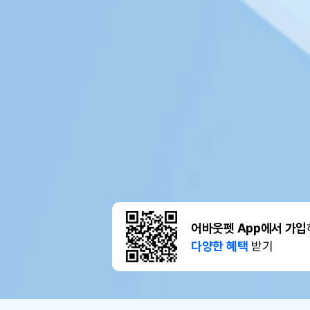
어바웃펫 App에서 가입
다양한 혜택
받기