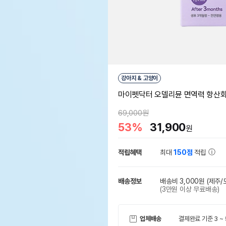
강아지 & 고양이
마이펫닥터 오델리뮨 면역력 항산화 
69,000원
53%
31,900
원
적립혜택
최대
150점
적립
배송정보
배송비 3,000원
(제주/
(3만원 이상 무료배송)
업체배송
결제완료 기준 3 ~