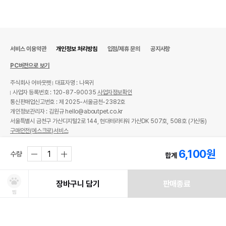
서비스 이용약관
개인정보 처리방침
입점/제휴 문의
공지사항
PC버전으로 보기
주식회사 어바웃펫
대표자명 : 나옥귀
사업자 등록번호 : 120-87-90035
사업자정보확인
통신판매업신고번호 : 제 2025-서울금천-2382호
개인정보관리자 : 김원규 hello@aboutpet.co.kr
서울특별시 금천구 가산디지털2로 144, 현대테라타워 가산DK 507호, 508호 (가산동)
구매안전(에스크로)서비스
© copyright (c) www.aboutpet.co.kr all rights reserved.
6,100
원
수량
합계
장바구니 담기
판매종료
찜
처방사료 주문 시 확인해주세요!
쿠폰보기
적립혜택
취소/ 교환/ 환불
유통기한 임박 상품
최저가 도전 상품
AI검색
AI검색