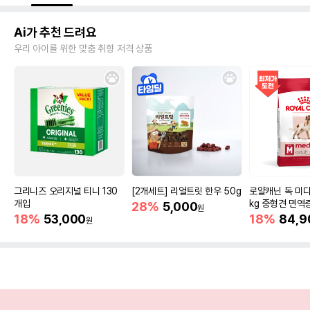
Ai가 추천 드려요
우리 아이를 위한 맞춤 취향 저격 상품
그리니즈 오리지널 티니 130
[2개세트] 리얼트릿 한우 50g
로얄캐닌 독 미디
개입
kg 중형견 면역
28%
5,000
원
18%
53,000
18%
84,9
원