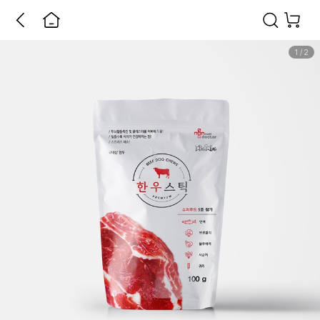
1
/
2