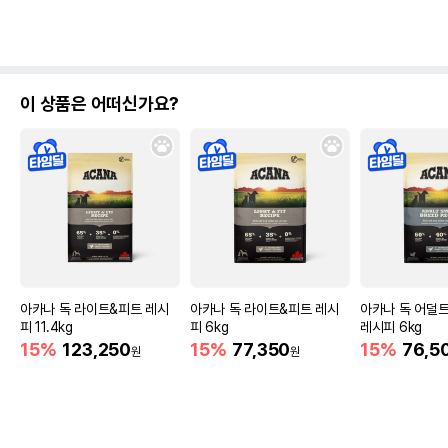
이 상품은 어떠신가요?
아카나 독 라이트&피트 레시
아카나 독 라이트&피트 레시
아카나 독 어덜
피 11.4kg
피 6kg
레시피 6kg
15%
123,250
15%
77,350
15%
76,5
원
원